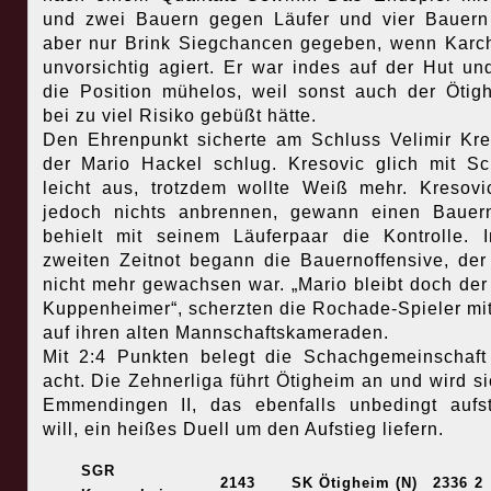
und zwei Bauern gegen Läufer und vier Bauern
aber nur Brink Siegchancen gegeben, wenn Karc
unvorsichtig agiert. Er war indes auf der Hut und
die Position mühelos, weil sonst auch der Ötig
bei zu viel Risiko gebüßt hätte.
Den Ehrenpunkt sicherte am Schluss Velimir Kre
der Mario Hackel schlug. Kresovic glich mit S
leicht aus, trotzdem wollte Weiß mehr. Kresovi
jedoch nichts anbrennen, gewann einen Bauer
behielt mit seinem Läuferpaar die Kontrolle. 
zweiten Zeitnot begann die Bauernoffensive, de
nicht mehr gewachsen war. „Mario bleibt doch der
Kuppenheimer“, scherzten die Rochade-Spieler mit
auf ihren alten Mannschaftskameraden.
Mit 2:4 Punkten belegt die Schachgemeinschaft
acht. Die Zehnerliga führt Ötigheim an und wird si
Emmendingen II, das ebenfalls unbedingt aufs
will, ein heißes Duell um den Aufstieg liefern.
SGR
2143
SK Ötigheim (N)
2336
2