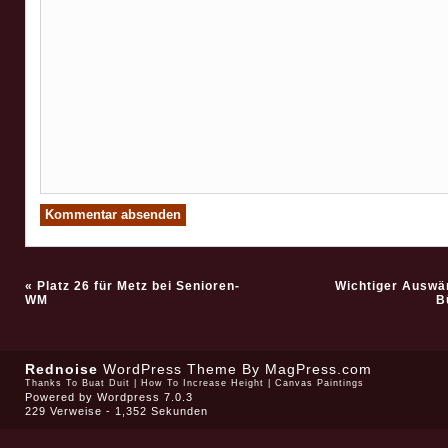
«
Platz 26 für Metz bei Senioren-
Wichtiger Auswär
WM
B
Rednoise
WordPress Theme
By MagPress.com
Thanks To
Buat Duit
|
How To Increase Height
|
Canvas Paintings
Powered by
Wordpress 7.0.3
229 Verweise - 1,352 Sekunden