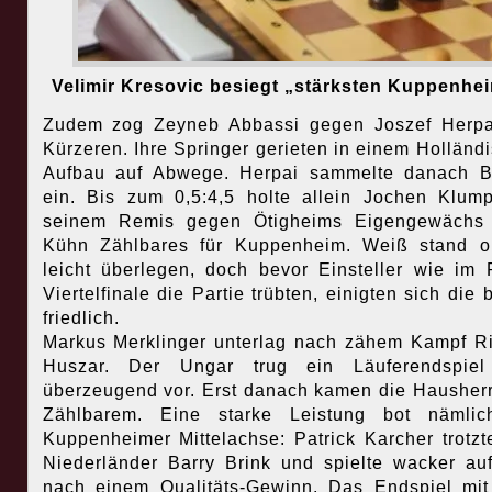
Velimir Kresovic besiegt „stärksten Kuppenhe
Zudem zog Zeyneb Abbassi gegen Joszef Herpa
Kürzeren. Ihre Springer gerieten in einem Holländ
Aufbau auf Abwege. Herpai sammelte danach B
ein. Bis zum 0,5:4,5 holte allein Jochen Klum
seinem Remis gegen Ötigheims Eigengewächs 
Kühn Zählbares für Kuppenheim. Weiß stand o
leicht überlegen, doch bevor Einsteller wie im 
Viertelfinale die Partie trübten, einigten sich die 
friedlich.
Markus Merklinger unterlag nach zähem Kampf R
Huszar. Der Ungar trug ein Läuferendspiel
überzeugend vor. Erst danach kamen die Hausher
Zählbarem. Eine starke Leistung bot nämlic
Kuppenheimer Mittelachse: Patrick Karcher trotz
Niederländer Barry Brink und spielte wacker au
nach einem Qualitäts-Gewinn. Das Endspiel mi