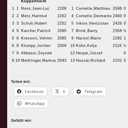
Kuppenheim
1
1
Roos,Jean-Luc
2208
1
Cornette,Matthieu
2598
0
2
2
Metz,Hartmut
2262
4
Cornette,Deimante
2460
0
3
3
Schuh,Hubert
2252
5
Inkiov,Ventzislav
2426
0
4
5
Karcher,Patrick
2095
7
Brink,Barry
2358
½
5
6
Kresovic,Velimir
2085
9
Hackel,Mario
2292
1
6
8
Klumpp,Jochen
2059
10
Kühn,Kolja
2116
½
7
9
Abbassi,Zeyneb
12
Herpai,Jozsef
0
8
10
Merklinger,Markus
2043
13
Huszár,Richárd
2102
0
Teilen mit:
Facebook
X
Telegram
WhatsApp
Gefällt mir: