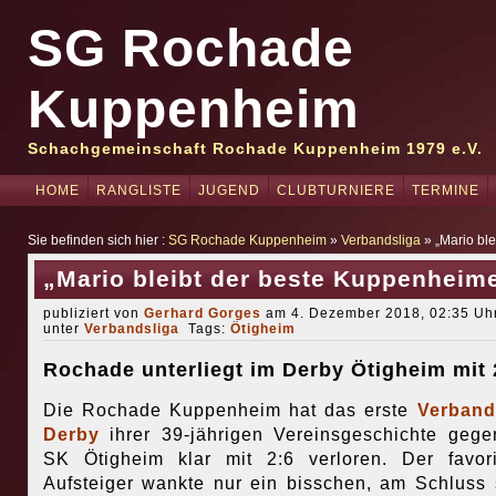
SG Rochade
Kuppenheim
Schachgemeinschaft Rochade Kuppenheim 1979 e.V.
HOME
RANGLISTE
JUGEND
CLUBTURNIERE
TERMINE
Sie befinden sich hier :
SG Rochade Kuppenheim
»
Verbandsliga
» „Mario bl
„Mario bleibt der beste Kuppenheim
publiziert von
Gerhard Gorges
am 4. Dezember 2018, 02:35 Uhr
unter
Verbandsliga
Tags:
Ötigheim
Rochade unterliegt im Derby Ötigheim mit 
Die Rochade Kuppenheim hat das erste
Verband
Derby
ihrer 39-jährigen Vereinsgeschichte geg
SK Ötigheim klar mit 2:6 verloren. Der favori
Aufsteiger wankte nur ein bisschen, am Schluss 