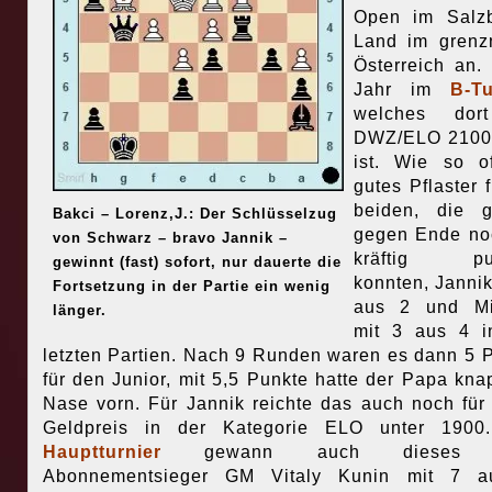
Open im Salzb
Land im grenz
Österreich an.
Jahr im
B-Tu
welches dor
DWZ/ELO 2100 
ist. Wie so o
gutes Pflaster f
beiden, die g
Bakci – Lorenz,J.: Der Schlüsselzug
gegen Ende no
von Schwarz – bravo Jannik –
kräftig pu
gewinnt (fast) sofort, nur dauerte die
konnten, Jannik
Fortsetzung in der Partie ein wenig
aus 2 und Mi
länger.
mit 3 aus 4 i
letzten Partien. Nach 9 Runden waren es dann 5 
für den Junior, mit 5,5 Punkte hatte der Papa kna
Nase vorn. Für Jannik reichte das auch noch für
Geldpreis in der Kategorie ELO unter 1900
Hauptturnier
gewann auch dieses 
Abonnementsieger GM Vitaly Kunin mit 7 a