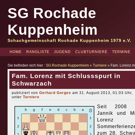
SG Rochade
Kuppenheim
Schachgemeinschaft Rochade Kuppenheim 1979 e.V.
HOME
RANGLISTE
JUGEND
CLUBTURNIERE
TERMINE
Sie befinden sich hier :
SG Rochade Kuppenheim
»
Turniere
» Fam. Lorenz mi
Fam. Lorenz mit Schlussspurt in
Schwarzach
publiziert von
Gerhard Gorges
am 31. August 2013, 01:03 Uhr,
unter
Turniere
Seit 2008 t
Jannik und Mi
Lorenz 
Sommerferienze
zum 28. Schwa