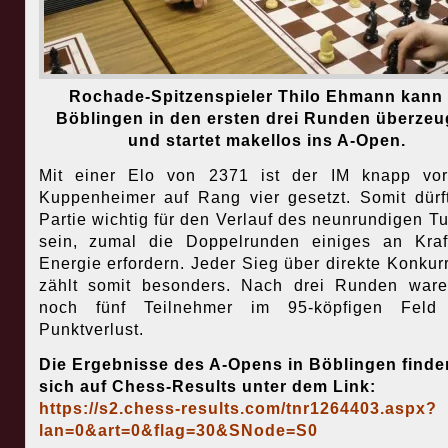
Rochade-Spitzenspieler Thilo Ehmann kann 
Böblingen in den ersten drei Runden überze
und startet makellos ins A-Open.
Mit einer Elo von 2371 ist der IM knapp vo
Kuppenheimer auf Rang vier gesetzt. Somit dürf
Partie wichtig für den Verlauf des neunrundigen Tu
sein, zumal die Doppelrunden einiges an Kra
Energie erfordern. Jeder Sieg über direkte Konkur
zählt somit besonders. Nach drei Runden war
noch fünf Teilnehmer im 95-köpfigen Feld
Punktverlust.
Die Ergebnisse des A-Opens in Böblingen finde
sich auf Chess-Results unter dem Link:
https://s2.chess-results.com/tnr1264403.aspx?
lan=0&art=0&flag=30&SNode=S0