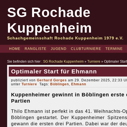
SG Rochade
Kuppenheim
Schachgemeinschaft Rochade Kuppenheim 1979 e.V.
HOME
RANGLISTE
JUGEND
CLUBTURNIERE
TERMINE
Sie befinden sich hier :
SG Rochade Kuppenheim
»
Turniere
» Optimaler Star
Optimaler Start für Ehmann
publiziert von
Gerhard Gorges
am 29. Dezember 2025, 22:33 Uh
unter
Turniere
Tags:
Böblingen
,
Ehmann
Kuppenheimer gewinnt in Böblingen erste 
Partien
Thilo Ehmann ist perfekt in das 41. Weihnachts-O
Böblingen gestartet. Der Kuppenheimer Spitzens
gewann die ersten drei Partien. Dabei war der de