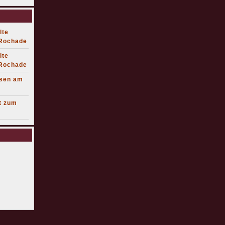
lte
 Rochade
lte
 Rochade
lsen am
t zum