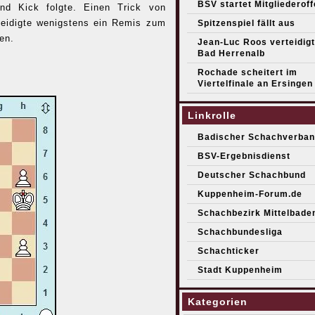
BSV startet Mitgliederof
nd Kick folgte. Einen Trick von
teidigte wenigstens ein Remis zum
Spitzenspiel fällt aus
en.
Jean-Luc Roos verteidigt 
Bad Herrenalb
Rochade scheitert im
Viertelfinale an Ersingen
Linkrolle
Badischer Schachverban
BSV-Ergebnisdienst
Deutscher Schachbund
Kuppenheim-Forum.de
Schachbezirk Mittelbade
Schachbundesliga
Schachticker
Stadt Kuppenheim
Kategorien