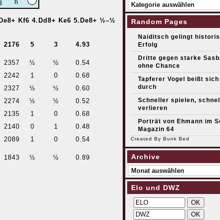
Kategorien
.De8+ Kf6 4.Dd8+ Ke6 5.De8+ ½–½
Random Pages
Naiditsch gelingt histori
m
2176
5
3
4.93
Erfolg
Dritte gegen starke Sas
2357
½
½
0.54
ohne Chance
2242
1
0
0.68
Tapferer Vogel beißt sich
durch
2327
½
½
0.60
Schneller spielen, schnel
2274
½
½
0.52
verlieren
2135
1
0
0.68
Porträt von Ehmann im S
2140
0
1
0.48
Magazin 64
2089
1
0
0.54
Created By
Bunk Bed
Archive
1843
½
½
0.89
Archive
Elo und DWZ