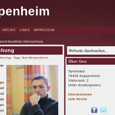
penheim
ARCHIV
LINKS
IMPRESSUM
asst faustdicke Überraschung
chung
Oberliga
Tags:
Bad Mergentheim
Über Uns
a-
Spiellokal:
76456 Kuppenheim
Viktoriastr. 2
ga
(Alter Kindergarten)
Bad
mal
Informationen
nde
zum Verein
ger
eim