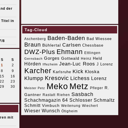
and der
Titel in
Tag-Cloud
Baden-Baden
Bad Wiessee
Aschenberg
7/8
Braun
Carlsen
Bühlertal
Chessbase
Ehmann
DWZ-Plus
Ettlingen
Gorges
Gottwald
Held
Heinz
Gernsbach
S
S
Jean-Luc Roos
Hörden
J Lorenz
Iffezheim
1
2
Karcher
Kick
8
9
Kloska
Karlsruhe
15
16
Kresovic
Klumpp
Lichess
Lorenz
22
23
Meko
Metz
29
30
R.
Pfleger
Meister Petz
Sasbach
Gantner
Riehen
Rastatt
Schachmagazin 64
Schlosser
Schmaltz
Schmitt
Vimbuch
Weitenung
Wiechert
Wieser
Wunsch
Ötigheim
eren mit