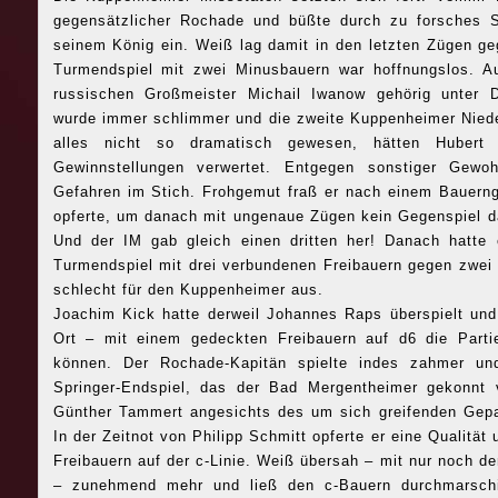
gegensätzlicher Rochade und büßte durch zu forsches S
seinem König ein. Weiß lag damit in den letzten Zügen ge
Turmendspiel mit zwei Minusbauern war hoffnungslos. 
russischen Großmeister Michail Iwanow gehörig unter
wurde immer schlimmer und die zweite Kuppenheimer Niede
alles nicht so dramatisch gewesen, hätten Huber
Gewinnstellungen verwertet. Entgegen sonstiger Gewo
Gefahren im Stich. Frohgemut fraß er nach einem Bauerng
opferte, um danach mit ungenaue Zügen kein Gegenspiel d
Und der IM gab gleich einen dritten her! Danach hatte 
Turmendspiel mit drei verbundenen Freibauern gegen zwei 
schlecht für den Kuppenheimer aus.
Joachim Kick hatte derweil Johannes Raps überspielt und
Ort – mit einem gedeckten Freibauern auf d6 die Part
können. Der Rochade-Kapitän spielte indes zahmer und
Springer-Endspiel, das der Bad Mergentheimer gekonnt v
Günther Tammert angesichts des um sich greifenden Gepat
In der Zeitnot von Philipp Schmitt opferte er eine Qualität
Freibauern auf der c-Linie. Weiß übersah – mit nur noch 
– zunehmend mehr und ließ den c-Bauern durchmarschie