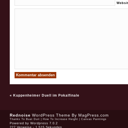
Websi
«
Kuppenheimer Duell im Pokalfinale
Rednoise
WordPress Theme
By MagPress.com
Thanks To
Buat Duit
|
How To Increase Height
|
Canvas Paintings
Powered by
Wordpress 7.0.2
227 Verweise - 1,515 Sekunden