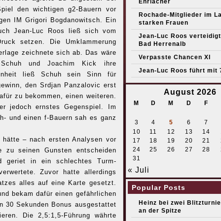
Ehrlacher
piel den wichtigen g2-Bauern vor
Rochade-Mitglieder im L
gen IM Grigori Bogdanowitsch. Ein
starken Frauen
Auch Jean-Luc Roos ließ sich vom
Jean-Luc Roos verteidigt 
 Druck setzen. Die Umklammerung
Bad Herrenalb
rlage zeichnete sich ab. Das wäre
Verpasste Chancen XI
t Schuh und Joachim Kick ihre
Jean-Luc Roos führt mit 
hnheit ließ Schuh sein Sinn für
ewinn, den Srdjan Panzalovic erst
August 2026
afür zu bekommen, einen weiteren.
M
D
M
D
F
er jedoch ernstes Gegenspiel. Im
h- und einen f-Bauern sah es ganz
3
4
5
6
7
10
11
12
13
14
 hätte – nach ersten Analysen vor
17
18
19
20
21
24
25
26
27
28
ie zu seinen Gunsten entscheiden
31
 geriet in ein schlechtes Turm-
« Juli
erwertete. Zuvor hatte allerdings
zes alles auf eine Karte gesetzt.
Popular Posts
 und bekam dafür einen gefährlichen
Heinz bei zwei Blitzturni
den 30 Sekunden Bonus ausgestattet
an der Spitze
ren. Die 2,5:1,5-Führung währte