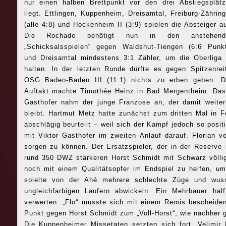
nur einen halben Brettpunkt vor den drei Abstiegsplät
liegt. Ettlingen, Kuppenheim, Dreisamtal, Freiburg-Zährin
(alle 4:8) und Hockenheim II (3:9) spielen die Absteiger a
Die Rochade benötigt nun in den anstehend
„Schicksalsspielen“ gegen Waldshut-Tiengen (6:6 Punk
und Dreisamtal mindestens 3:1 Zähler, um die Oberliga
halten. In der letzten Runde dürfte es gegen Spitzenrei
OSG Baden-Baden III (11:1) nichts zu erben geben. D
Auftakt machte Timothée Heinz in Bad Mergentheim. Da
Gasthofer nahm der junge Franzose an, der damit weiter
bleibt. Hartmut Metz hatte zunächst zum dritten Mal in F
abschlägig beurteilt – weil sich der Kampf jedoch so positi
mit Viktor Gasthofer im zweiten Anlauf darauf. Florian v
sorgen zu können.
Der Ersatzspieler, der in der Reserve
rund 350 DWZ stärkeren Horst Schmidt mit Schwarz völlig
noch mit einem Qualitätsopfer im Endspiel zu helfen, um
spielte von der Ahé mehrere schlechte Züge und wusst
ungleichfarbigen Läufern abwickeln. Ein Mehrbauer hal
verwerten. „Flo“ musste sich mit einem Remis bescheide
Punkt gegen Horst Schmidt zum „Voll-Horst“, wie nachher 
Die Kuppenheimer Missetaten setzten sich fort. Velimir