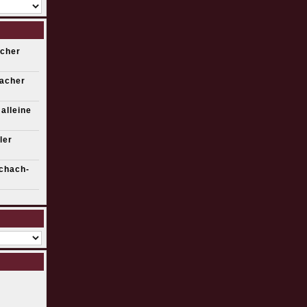
scher
bacher
 alleine
ler
chach-