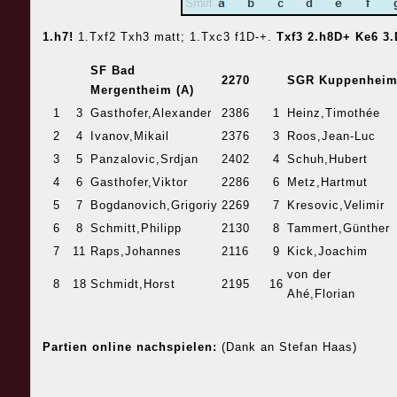
1.h7!
1.Txf2 Txh3 matt; 1.Txc3 f1D-+.
Txf3 2.h8D+ Ke6 3
SF Bad
2270
SGR Kuppenhei
Mergentheim (A)
1
3
Gasthofer,Alexander
2386
1
Heinz,Timothée
2
4
Ivanov,Mikail
2376
3
Roos,Jean-Luc
3
5
Panzalovic,Srdjan
2402
4
Schuh,Hubert
4
6
Gasthofer,Viktor
2286
6
Metz,Hartmut
5
7
Bogdanovich,Grigoriy
2269
7
Kresovic,Velimir
6
8
Schmitt,Philipp
2130
8
Tammert,Günther
7
11
Raps,Johannes
2116
9
Kick,Joachim
von der
8
18
Schmidt,Horst
2195
16
Ahé,Florian
Partien online nachspielen:
(Dank an Stefan Haas)