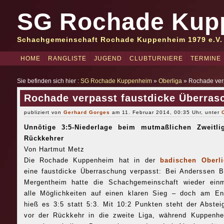
SG Rochade Kup
Schachgemeinschaft Rochade Kuppenheim 1979 e.V.
HOME
RANGLISTE
JUGEND
CLUBTURNIERE
TERMINE
Sie befinden sich hier :
SG Rochade Kuppenheim
»
Oberliga
» Rochade verp
Rochade verpasst faustdicke Überras
publiziert von
Gerhard Gorges
am 11. Februar 2014, 00:35 Uhr, unter
Unnötige 3:5-Niederlage beim mutmaßlichen Zweitlig
Rückkehrer
Von Hartmut Metz
Die Rochade Kuppenheim hat in der
badischen Oberli
eine faustdicke Überraschung verpasst: Bei Anderssen 
Mergentheim hatte die Schachgemeinschaft wieder ein
alle Möglichkeiten auf einen klaren Sieg – doch am E
hieß es 3:5 statt 5:3. Mit 10:2 Punkten steht der Abstei
vor der Rückkehr in die zweite Liga, während Kuppenh