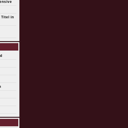
fensive
Titel in
d
n