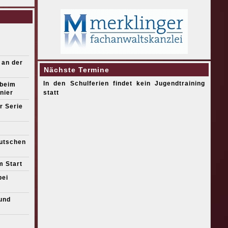
 an der
Nächste Termine
In den Schulferien findet kein Jugendtraining
 beim
nier
statt
r Serie
eutschen
m Start
bei
und
s