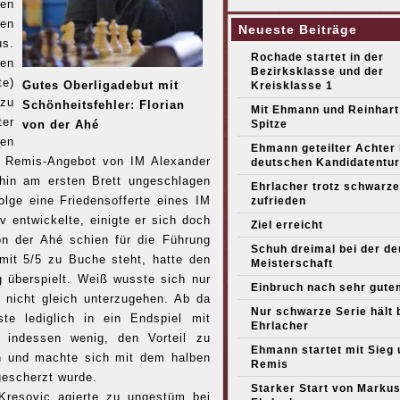
zen
gen
Neueste Beiträge
us.
Rochade startet in der
en
Bezirksklasse und der
te)
Gutes Oberligadebut mit
Kreisklasse 1
 zu
Schönheitsfehler: Florian
Mit Ehmann und Reinhart
ter
von der Ahé
Spitze
en
Ehmann geteilter Achter
s Remis-Angebot von IM Alexander
deutschen Kandidatentur
hin am ersten Brett ungeschlagen
Ehrlacher trotz schwarze
olge eine Friedensofferte eines IM
zufrieden
v entwickelte, einigte er sich doch
Ziel erreicht
on der Ahé schien für die Führung
Schuh dreimal bei der d
 mit 5/5 zu Buche steht, hatte den
Meisterschaft
 überspielt. Weiß wusste sich nur
Einbruch nach sehr gute
 nicht gleich unterzugehen. Ab da
Nur schwarze Serie hält 
e lediglich in ein Endspiel mit
Ehrlacher
f indessen wenig, den Vorteil zu
Ehmann startet mit Sieg 
n und machte sich mit dem halben
Remis
gescherzt wurde.
Starker Start von Marku
 Kresovic agierte zu ungestüm bei