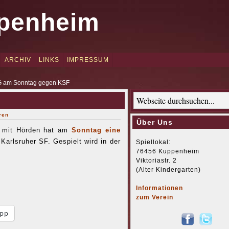
penheim
ARCHIV
LINKS
IMPRESSUM
G am Sonntag gegen KSF
ren
Über Uns
m mit Hörden hat am
Sonntag eine
 Karlsruher SF. Gespielt wird in der
Spiellokal:
76456 Kuppenheim
Viktoriastr. 2
(Alter Kindergarten)
Informationen
zum Verein
pp