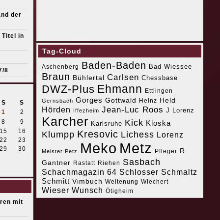
and der
Titel in
Tag-Cloud
Baden-Baden
Bad Wiessee
Aschenberg
7/8
Braun
Carlsen
Bühlertal
Chessbase
Ehmann
DWZ-Plus
Ettlingen
Gorges
Gottwald
Held
Heinz
Gernsbach
S
S
Jean-Luc Roos
Hörden
J Lorenz
Iffezheim
1
2
Karcher
Kick
8
9
Kloska
Karlsruhe
15
16
Kresovic
Klumpp
Lichess
Lorenz
22
23
Meko
Metz
29
30
R.
Pfleger
Meister Petz
Sasbach
Gantner
Riehen
Rastatt
Schachmagazin 64
Schlosser
Schmaltz
Schmitt
Vimbuch
Weitenung
Wiechert
Wieser
Wunsch
Ötigheim
eren mit