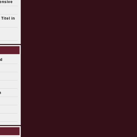
fensive
Titel in
d
n