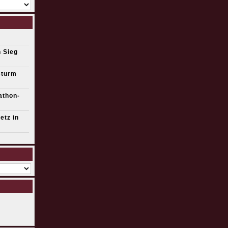
 Sieg
sturm
athon-
etz in