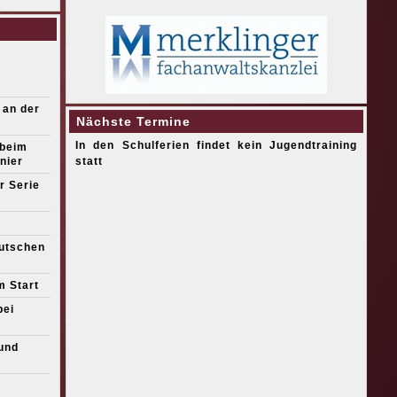
 an der
Nächste Termine
In den Schulferien findet kein Jugendtraining
 beim
nier
statt
r Serie
eutschen
m Start
bei
und
s