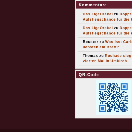
Kommentare
Das LigaOrakel
zu
Doppe
Aufstiegschance für die
Das LigaOrakel
zu
Doppe
Aufstiegschance für die
Beuster
zu
Was isst Car
liebsten am Brett?
Thomas
zu
Rochade sieg
vierten Mal in Umkirch
QR-Code