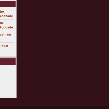
lte
 Rochade
lte
 Rochade
lsen am
t zum