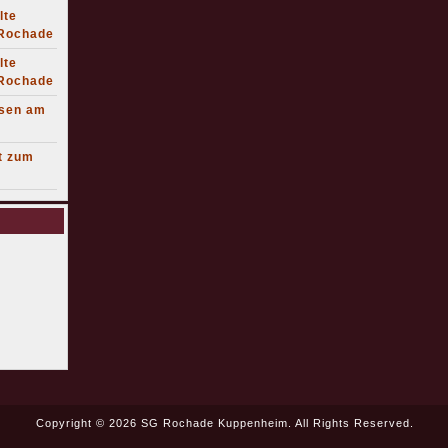
lte
 Rochade
lte
 Rochade
lsen am
t zum
Copyright © 2026 SG Rochade Kuppenheim. All Rights Reserved.