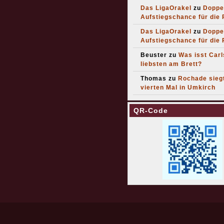
Das LigaOrakel
zu
Doppe
Aufstiegschance für die
Das LigaOrakel
zu
Doppe
Aufstiegschance für die
Beuster
zu
Was isst Car
liebsten am Brett?
Thomas
zu
Rochade sieg
vierten Mal in Umkirch
QR-Code