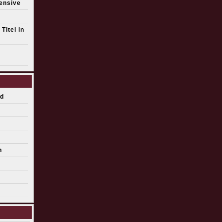
fensive
Titel in
d
n