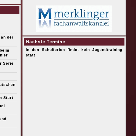
 an der
Nächste Termine
In den Schulferien findet kein Jugendtraining
 beim
nier
statt
r Serie
eutschen
m Start
bei
und
s