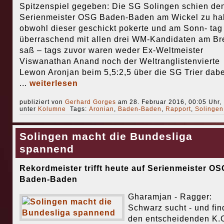
Spitzenspiel gegeben: Die SG Solingen schien de
Serienmeister OSG Baden-Baden am Wickel zu ha
obwohl dieser geschickt pokerte und am Sonn- tag
überraschend mit allen drei WM-Kandidaten am Bre
saß – tags zuvor waren weder Ex-Weltmeister
Viswanathan Anand noch der Weltranglistenvierte
Lewon Aronjan beim 5,5:2,5 über die SG Trier dabe
...
weiterlesen
publiziert von
Gerhard Gorges
am 28. Februar 2016, 00:05 Uhr,
unter
Kolumne
Tags:
Aronian
,
Baden-Baden
,
Rapport
,
Solingen
Solingen macht die Bundesliga
spannend
Rekordmeister trifft heute auf Serienmeister OS
Baden-Baden
Gharamjan - Ragger:
Schwarz sucht - und find
den entscheidenden K.O