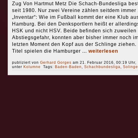
Zug Von Hartmut Metz Die Schach-Bundesliga bes
seit 1980. Nur zwei Vereine zählen seitdem immer
„Inventar“: Wie im Fußball kommt der eine Klub au
Hamburg. Bei den Denksportlern heißt er allerding
HSK und nicht HSV. Beide befinden sich zuweilen 
Abstiegsgefahr, konnten aber bisher immer noch i
letzten Moment den Kopf aus der Schlinge ziehen
Titel spielen die Hamburger ...
weiterlesen
publiziert von
Gerhard Gorges
am 21. Februar 2016, 00:19 Uhr,
unter
Kolumne
Tags:
Baden-Baden
,
Schachbundesliga
,
Soling