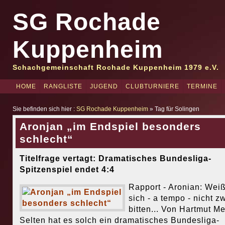
SG Rochade
Kuppenheim
Schachgemeinschaft Rochade Kuppenheim 1979 e.V.
HOME
RANGLISTE
JUGEND
CLUBTURNIERE
TERMINE
Sie befinden sich hier :
SG Rochade Kuppenheim
» Tag für Solingen
Aronjan „im Endspiel besonders
schlecht“
Titelfrage vertagt: Dramatisches Bundesliga-
Spitzenspiel endet 4:4
Rapport - Aronian: Weiß
sich - a tempo - nicht z
bitten... Von Hartmut Me
Selten hat es solch ein dramatisches Bundesliga-