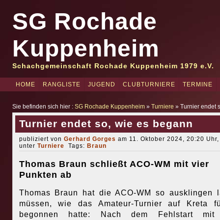
SG Rochade
Kuppenheim
Schachgemeinschaft Rochade Kuppenheim 1979 e.V.
HOME
RANGLISTE
JUGEND
CLUBTURNIERE
TERMINE
Sie befinden sich hier :
SG Rochade Kuppenheim
»
Turniere
» Turnier endet 
Turnier endet so, wie es begann
publiziert von
Gerhard Gorges
am 11. Oktober 2024, 20:20 Uhr,
unter
Turniere
Tags:
Braun
Thomas Braun schließt ACO-WM mit vier
Punkten ab
Thomas Braun hat die ACO-WM so ausklingen l
müssen, wie das Amateur-Turnier auf Kreta f
begonnen hatte: Nach dem Fehlstart mit