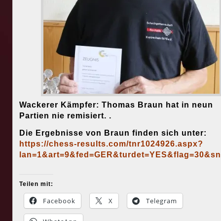
Wackerer Kämpfer: Thomas Braun hat in neun
Partien nie remisiert. .
Die Ergebnisse von Braun finden sich unter:
https://chess-results.com/tnr1024926.aspx?
lan=1&art=9&fed=GER&turdet=YES&flag=30&sn
Teilen mit:
Facebook
X
Telegram