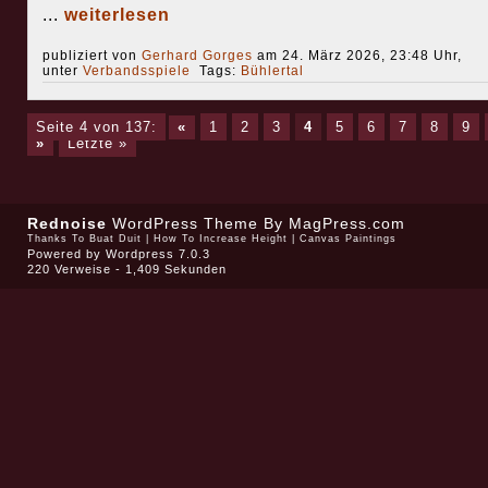
...
weiterlesen
publiziert von
Gerhard Gorges
am 24. März 2026, 23:48 Uhr,
unter
Verbandsspiele
Tags:
Bühlertal
Seite 4 von 137:
«
1
2
3
4
5
6
7
8
9
»
Letzte »
Rednoise
WordPress Theme
By MagPress.com
Thanks To
Buat Duit
|
How To Increase Height
|
Canvas Paintings
Powered by
Wordpress 7.0.3
220 Verweise - 1,409 Sekunden