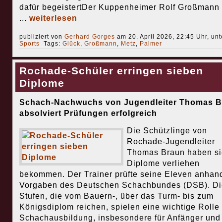
dafür begeistertDer Kuppenheimer Rolf Großmann 
...
weiterlesen
publiziert von
Gerhard Gorges
am 20. April 2026, 22:45 Uhr, un
Sports
Tags:
Glück
,
Großmann
,
Metz
,
Palmer
Rochade-Schüler erringen sieben
Diplome
Schach-Nachwuchs von Jugendleiter Thomas B
absolviert Prüfungen erfolgreich
Die Schützlinge von
Rochade-Jugendleiter
Thomas Braun haben s
Diplome verliehen
bekommen. Der Trainer prüfte seine Eleven anhan
Vorgaben des Deutschen Schachbundes (DSB). Die
Stufen, die vom Bauern-, über das Turm- bis zum
Königsdiplom reichen, spielen eine wichtige Rolle 
Schachausbildung, insbesondere für Anfänger und