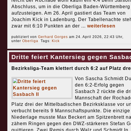
reicht der Rochade wohl kaum ein 4:4 beim Saison
Abschluss, um in die Oberliga Baden-Württemberg
aufzusteigen. Am 26. April gastiert das Team von
Joachim Kick in Ladenburg. Der Tabellenachte ste
zwar mit 6:10 Punkten an der ...
weiterlesen
publiziert von
Gerhard Gorges
am 24. April 2026, 22:43 Uhr,
unter
Oberliga
Tags:
Kick
Dritte feiert Kantersieg gegen Sasbac
Bezirksliga-Team klettert durch 6:2 auf Platz dre
Von Sascha Schmidt Du
den 6:2-Erfolg gegen
Sasbach 2 rückte die dri
Mannschaft der Rochad
Platz drei der Mittelbadischen Bezirksklasse vor u
verbucht bereits 9 Mannschaftspunkte. Die einzige
Niederlage musste Max Beckert am Spitzenbrett n
zähem Ringen gegen den DWZ-stärkeren Stefan G
quittieren. Zwei Remis durch Walz und Schmidt In