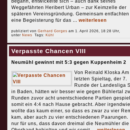
begann, entwickelte sich – auch dank seines
Weggefährten Heribert Urban – zur Keimzelle der
späteren Vereinsgründung. Gemeinsam entfachten 
eine Begeisterung für das ...
weiterlesen
publiziert von
Gerhard Gorges
am 1. April 2026, 18:28 Uhr,
unter
News
Tags:
Kühl
Verpasste Chancen VIII
Neumühl gewinnt mit 5:3 gegen Kuppenheim 2
Von Reinald Kloska Am
letzten Spieltag, der 7.
Runde der Landesliga 
in Baden, hätten wir besser wie gegen Bühlertal z
Runden zuvor acht unentschiedene Partien gespiel
somit ein 4:4 nach Hause gebracht. Aber irgendwi
wollte das kaum einer, so dass es zwar zu vier Re
kam, aber auch zu vier entschiedenen Paarungen.
nur für uns, dass davon dreimal die Neumühler die
Oberhand behielten und wir somit ...
weiterlesen