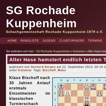
SG Rochade
Kuppenheim
Schachgemeinschaft Rochade Kuppenheim 1979 e.V.
HOME
RANGLISTE
JUGEND
CLUBTURNIERE
TERMINE
Sie befinden sich hier :
SG Rochade Kuppenheim
»
Kolumne
» Alter Hase hams
Alter Hase hamstert endlich letzten T
publiziert von
Gerhard Gorges
am 22. September 2013, 00:10 U
unter
Kolumne
Tags:
Bischoff
,
Meko
Klaus Bischoff nach
30 Jahren Anlauf
erstmals
Einzelmeister im
klassischen
Turnierschach