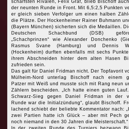
schärfsten Rivalen, Felix Graf, blieb Bischoff auc
der neunten Runde in Front. Mit 6,5:2,5 Punkten v
er gleich sieben Verfolger um einen halben Zähl
die Plätze.
Der Hockenheimer Rainer Buhmann un
(Bayern München) sicherten sich die Medaillen. D
Deutschen Schachbund (DSB) geförde
„Schachprinzen“ wie Alexander Donchenko (Gi
Rasmus Svane (Hamburg) und Dennis W
(Hockenheim) durften ebenfalls mit sechs Punkt
ihrem Abschneiden hinter dem alten Hasen Bi
zufrieden sein.
Das galt für Daniel Fridman nicht. Der Topfavorit 
Mülheim-Nord unterlag Bischoff nach einem g
Patzer mit Weiß und musste sich mit Rang neun u
Zählern bescheiden. „Ich hatte einen guten Lauf
Schwarz-Sieg gegen Daniel Fridman in der vi
Runde war die Initialzündung“, glaubt Bischoff. Fr
lachend schiebt der beliebte Kommentator nach: „I
zwei Partien hatte ich Glück – aber mit Pech 
noch niemand in den 30 Jahren die Meisterschaft.“
In der zweiten Runde des Turniers bezwang Bi