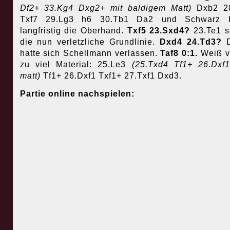
Df2+ 33.Kg4 Dxg2+ mit baldigem Matt)
Dxb2 2
Txf7 29.Lg3 h6 30.Tb1 Da2 und Schwarz b
langfristig die Oberhand.
Txf5 23.Sxd4?
23.Te1 s
die nun verletzliche Grundlinie.
Dxd4 24.Td3?
hatte sich Schellmann verlassen.
Taf8 0:1.
Weiß ve
zu viel Material: 25.Le3
(25.Txd4 Tf1+ 26.Dxf
matt)
Tf1+ 26.Dxf1 Txf1+ 27.Txf1 Dxd3.
Partie online nachspielen: