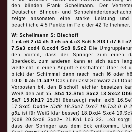
den blinden Frank Schellmann. Der Vertrete
Deutschen Blinden- und Sehbehindertenschach
zeigte ansonsten eine starke Leistung und 
beachtliche 4:5 Punkte im Feld der 42 Teilnehmer.
W: Schellmann S: Bischoff
1.e4 e6 2.d4 d5 3.e5 c5 4.c3 Sc6 5.Sf3 Ld7 6.Le
7.Sa3 cxd4 8.cxd4 Sc8 9.Sc2
Die Umgruppieru
den Vorteil, dass der Springer zum einen d
überdeckt, zum anderen kann er sich auch langf
vielleicht in einen Angriff einschalten: Über e3 
blickt der Schimmel dann rasch nach f6 oder h
10.0–0 a5 11.a4?!
Das überlässt Schwarz auf Dau
Vorposten b4, den Bischoff leichter besetzen ka
Weiß den auf b5.
Sb4 12.Sfe1 Sxc2 13.Sxc2 Db6
Sa7 15.Kh1?
15.f5! überzeugt mehr. exf5 16.S
17.Sxd5 Dxd4+
(Dd8 18.Sxe7 Dxe7 19.Ta3 0–0 
g6±
ist für Weiß klar besser
)
18.Dxd4 Sxd4 19.Sc
(Kd8 20.Sxa8 Sxe2+ 21.Kh1 Lc6 22. Le3 sorgt 
dass der Springer aus dem Eck entkommt. Un