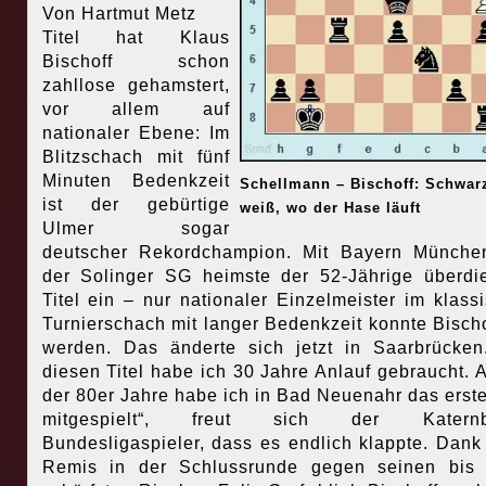
Von Hartmut Metz
Titel hat Klaus
Bischoff schon
zahllose gehamstert,
vor allem auf
nationaler Ebene: Im
Blitzschach mit fünf
Minuten Bedenkzeit
Schellmann – Bischoff: Schwar
ist der gebürtige
weiß, wo der Hase läuft
Ulmer sogar
deutscher Rekordchampion. Mit Bayern Münche
der Solinger SG heimste der 52-Jährige überdi
Titel ein – nur nationaler Einzelmeister im klass
Turnierschach mit langer Bedenkzeit konnte Bischo
werden. Das änderte sich jetzt in Saarbrücken
diesen Titel habe ich 30 Jahre Anlauf gebraucht. 
der 80er Jahre habe ich in Bad Neuenahr das erst
mitgespielt“, freut sich der Katernb
Bundesligaspieler, dass es endlich klappte. Dank
Remis in der Schlussrunde gegen seinen bis 