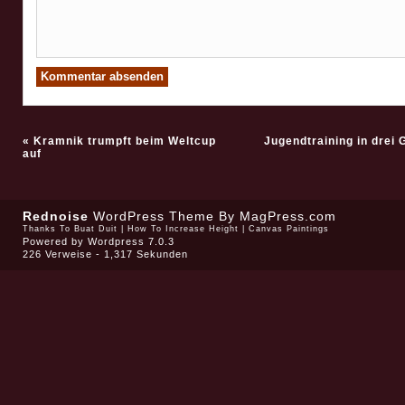
«
Kramnik trumpft beim Weltcup
Jugendtraining in drei
auf
Rednoise
WordPress Theme
By MagPress.com
Thanks To
Buat Duit
|
How To Increase Height
|
Canvas Paintings
Powered by
Wordpress 7.0.3
226 Verweise - 1,317 Sekunden