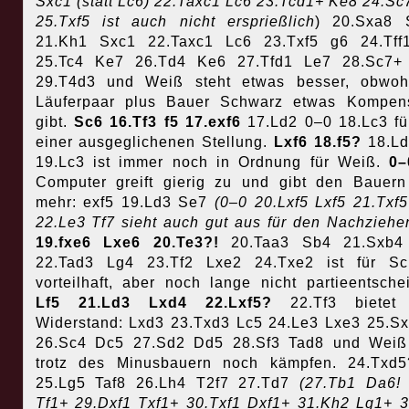
Sxc1 (statt Lc6) 22.Taxc1 Lc6 23.Tcd1+ Ke8 24.Sc
25.Txf5 ist auch nicht ersprießlich
) 20.Sxa8 
21.Kh1 Sxc1 22.Taxc1 Lc6 23.Txf5 g6 24.Tff
25.Tc4 Ke7 26.Td4 Ke6 27.Tfd1 Le7 28.Sc7+
29.T4d3 und Weiß steht etwas besser, obwoh
Läuferpaar plus Bauer Schwarz etwas Kompens
gibt.
Sc6 16.Tf3 f5 17.exf6
17.Ld2 0–0 18.Lc3 fü
einer ausgeglichenen Stellung.
Lxf6 18.f5?
18.L
19.Lc3 ist immer noch in Ordnung für Weiß.
0
Computer greift gierig zu und gibt den Bauern
mehr: exf5 19.Ld3 Se7
(0–0 20.Lxf5 Lxf5 21.Txf
22.Le3 Tf7 sieht auch gut aus für den Nachziehe
19.fxe6 Lxe6 20.Te3?!
20.Taa3 Sb4 21.Sxb4
22.Tad3 Lg4 23.Tf2 Lxe2 24.Txe2 ist für Sc
vorteilhaft, aber noch lange nicht partieentsche
Lf5 21.Ld3 Lxd4 22.Lxf5?
22.Tf3 bietet
Widerstand: Lxd3 23.Txd3 Lc5 24.Le3 Lxe3 25.S
26.Sc4 Dc5 27.Sd2 Dd5 28.Sf3 Tad8 und Weiß
trotz des Minusbauern noch kämpfen. 24.Txd5
25.Lg5 Taf8 26.Lh4 T2f7 27.Td7
(27.Tb1 Da6!
Tf1+ 29.Dxf1 Txf1+ 30.Txf1 Dxf1+ 31.Kh2 Lg1+ 