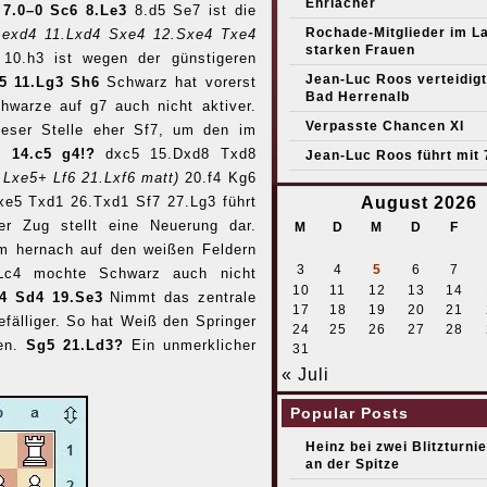
Ehrlacher
5 7.0–0 Sc6 8.Le3
8.d5 Se7 ist die
Rochade-Mitglieder im L
 exd4 11.Lxd4 Sxe4 12.Sxe4 Txe4
starken Frauen
 10.h3 ist wegen der günstigeren
Jean-Luc Roos verteidigt 
g5 11.Lg3 Sh6
Schwarz hat vorerst
Bad Herrenalb
chwarze auf g7 auch nicht aktiver.
Verpasste Chancen XI
ieser Stelle eher Sf7, um den im
n.
14.c5 g4!?
dxc5 15.Dxd8 Txd8
Jean-Luc Roos führt mit 
.Lxe5+ Lf6 21.Lxf6 matt)
20.f4 Kg6
xe5 Txd1 26.Txd1 Sf7 27.Lg3 führt
August 2026
er Zug stellt eine Neuerung dar.
M
D
M
D
F
m hernach auf den weißen Feldern
3
4
5
6
7
Lc4 mochte Schwarz auch nicht
10
11
12
13
14
c4 Sd4 19.Se3
Nimmt das zentrale
17
18
19
20
21
efälliger. So hat Weiß den Springer
24
25
26
27
28
ten.
Sg5 21.Ld3?
Ein unmerklicher
31
« Juli
Popular Posts
Heinz bei zwei Blitzturni
an der Spitze