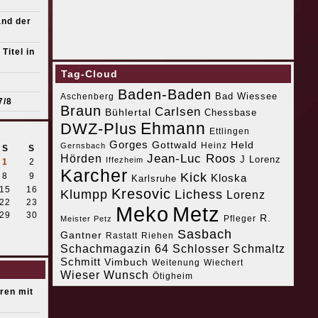
and der
Titel in
Tag-Cloud
Baden-Baden
Bad Wiessee
Aschenberg
7/8
Braun
Carlsen
Bühlertal
Chessbase
Ehmann
DWZ-Plus
Ettlingen
Gorges
Gottwald
Held
Heinz
Gernsbach
S
S
Jean-Luc Roos
Hörden
J Lorenz
Iffezheim
1
2
Karcher
Kick
8
9
Kloska
Karlsruhe
15
16
Kresovic
Klumpp
Lichess
Lorenz
22
23
Meko
Metz
29
30
R.
Pfleger
Meister Petz
Sasbach
Gantner
Riehen
Rastatt
Schachmagazin 64
Schlosser
Schmaltz
Schmitt
Vimbuch
Weitenung
Wiechert
Wieser
Wunsch
Ötigheim
eren mit