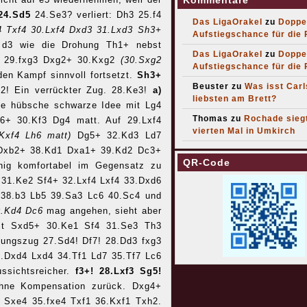
Kommentare
 24.Sd5
24.Se3? verliert: Dh3 25.f4
Das LigaOrakel
zu
Doppe
f4 Txf4 30.Lxf4 Dxd3 31.Lxd3 Sh3+
Aufstiegschance für die
 d3 wie die Drohung Th1+ nebst
Das LigaOrakel
zu
Doppe
3 29.fxg3 Dxg2+ 30.Kxg2
(30.Sxg2
Aufstiegschance für die
den Kampf sinnvoll fortsetzt.
Sh3+
Beuster
zu
Was isst Car
2! Ein verrückter Zug. 28.Ke3!
a)
liebsten am Brett?
ie hübsche schwarze Idee mit Lg4
Thomas
zu
Rochade sieg
6+ 30.Kf3 Dg4 matt. Auf 29.Lxf4
vierten Mal in Umkirch
.Kxf4 Lh6 matt)
Dg5+ 32.Kd3 Ld7
 Dxb2+ 38.Kd1 Dxa1+ 39.Kd2 Dc3+
QR-Code
ig komfortabel im Gegensatz zu
 31.Ke2 Sf4+ 32.Lxf4 Lxf4 33.Dxd6
 38.b3 Lb5 39.Sa3 Lc6 40.Sc4 und
30.Kd4 Dc6
mag angehen, sieht aber
t Sxd5+ 30.Ke1 Sf4 31.Se3 Th3
tungszug 27.Sd4! Df7! 28.Dd3 fxg3
.Dxd4 Lxd4 34.Tf1 Ld7 35.Tf7 Lc6
ssichtsreicher.
f3+! 28.Lxf3 Sg5!
 ohne Kompensation zurück. Dxg4+
 Sxe4 35.fxe4 Txf1 36.Kxf1 Txh2.