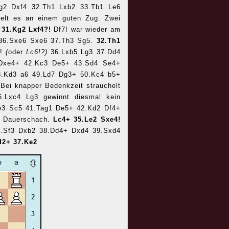
Kg2 Dxf4 32.Th1 Lxb2 33.Tb1 Le6
lt es an einem guten Zug. Zwei
.
31.Kg2 Lxf4?!
Df7! war wieder am
 36.Sxe6 Sxe6 37.Th3 Sg5.
32.Th1
8!
(
oder
Lc6!?)
36.Lxb5 Lg3 37.Dd4
 Dxe4+ 42.Kc3 De5+ 43.Sd4 Se4+
.Kd3 a6 49.Ld7 Dg3+ 50.Kc4 b5+
!
Bei knapper Bedenkzeit strauchelt
6.Lxc4 Lg3 gewinnt diesmal kein
Ke3 Sc5 41.Tag1 De5+ 42.Kd2 Df4+
t Dauerschach.
Lc4+ 35.Le2 Sxe4!
37.Sf3 Dxb2 38.Dd4+ Dxd4 39.Sxd4
d2+ 37.Ke2