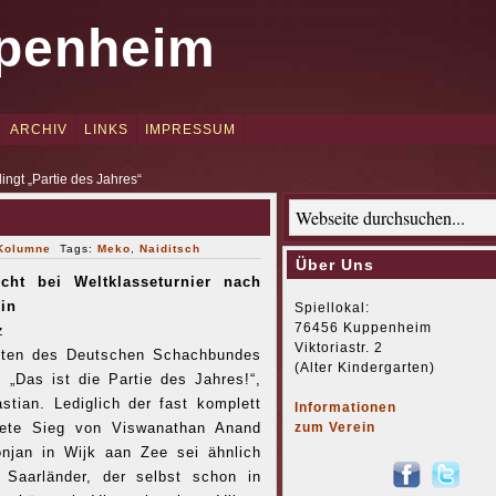
penheim
ARCHIV
LINKS
IMPRESSUM
ingt „Partie des Jahres“
Kolumne
Tags:
Meko
,
Naiditsch
Über Uns
icht bei Weltklasseturnier nach
ein
Spiellokal:
76456 Kuppenheim
z
Viktoriastr. 2
nten des Deutschen Schachbundes
(Alter Kindergarten)
: „Das ist die Partie des Jahres!“,
astian. Lediglich der fast komplett
Informationen
tete Sieg von Viswanathan Anand
zum Verein
njan in Wijk aan Zee sei ähnlich
r Saarländer, der selbst schon in