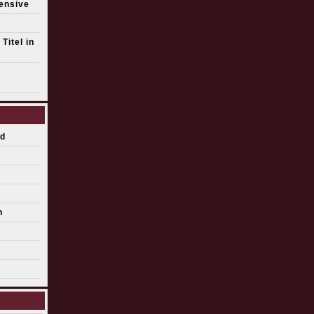
fensive
Titel in
d
n