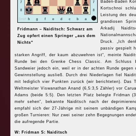
Baden-Baden Kor
Kortschnoi schl
Leistung des deu
grandiosen Spri
Arkadij Naidi
Fridmann – Naiditsch: Schwarz am
Nationalmannsc
Zug opfert einen Springer „aus dem
Druck. „Ich de
Nichts“
passiv gespielt 
starken Angriff, der kaum abzuwehren ist“, meinte Naidi
Runde bei den Grenke Chess Classic. Am Schluss br
Sandweier jedoch ein, weil er in der achten Runde gegen 
Gewinnstellung ausließ. Durch drei Niederlagen fiel Naid
mit lediglich vier Punkten zurück (wir berichteten). Das
Weltmeister Viswanathan Anand
(6,5:3,5 Zähler) vor Caru
Adams (beide 5:5). Den letzten Platz belegte Fridman (3,
mehr sehen“, bekannte Naiditsch nach der deprimiere
empfahl sich der 27-Jährige mit seinem unbändigen Kamp
großen Turnieren: Nur zwei seiner zehn Begegnungen end
die aufregende Partie.
W: Fridman S: Naiditsch