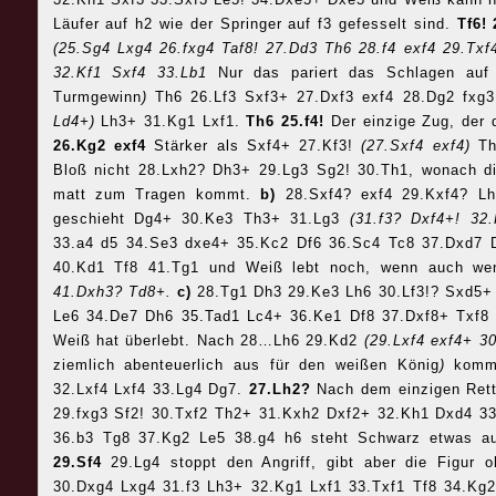
Läufer auf h2 wie der Springer auf f3 gefesselt sind.
Tf6!
(25.Sg4 Lxg4 26.fxg4 Taf8! 27.Dd3 Th6 28.f4 exf4 29.Tx
32.Kf1 Sxf4 33.Lb1
Nur das pariert das Schlagen auf
Turmgewinn
)
Th6 26.Lf3 Sxf3+ 27.Dxf3 exf4 28.Dg2 fxg
Ld4+)
Lh3+ 31.Kg1 Lxf1.
Th6 25.f4!
Der einzige Zug, der 
26.Kg2 exf4
Stärker als Sxf4+ 27.Kf3!
(27.Sxf4 exf4)
Th
Bloß nicht 28.Lxh2? Dh3+ 29.Lg3 Sg2! 30.Th1, wonach d
matt zum Tragen kommt.
b)
28.Sxf4? exf4 29.Kxf4? Lh
geschieht Dg4+ 30.Ke3 Th3+ 31.Lg3
(31.f3?
Dxf4+!
32
33.a4 d5 34.Se3 dxe4+ 35.Kc2 Df6 36.Sc4 Tc8 37.Dxd7
40.Kd1 Tf8 41.Tg1 und Weiß lebt noch, wenn auch wen
41.Dxh3? Td8+.
c)
28.Tg1 Dh3 29.Ke3 Lh6 30.Lf3!? Sxd5+
Le6 34.De7 Dh6 35.Tad1 Lc4+ 36.Ke1 Df8 37.Dxf8+ Txf8
Weiß hat überlebt. Nach 28…Lh6 29.Kd2
(29.Lxf4 exf4+ 
ziemlich abenteuerlich aus für den weißen König
)
komm
32.Lxf4 Lxf4 33.Lg4 Dg7.
27.Lh2?
Nach dem einzigen Ret
29.fxg3 Sf2! 30.Txf2 Th2+ 31.Kxh2 Dxf2+ 32.Kh1 Dxd4 33
36.b3 Tg8 37.Kg2 Le5 38.g4 h6 steht Schwarz etwas au
29.Sf4
29.Lg4 stoppt den Angriff, gibt aber die Figur
30.Dxg4 Lxg4 31.f3 Lh3+ 32.Kg1 Lxf1 33.Txf1 Tf8 34.Kg2