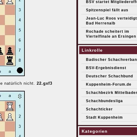
BSV startet Mitgliederof
Spitzenspiel fällt aus
Jean-Luc Roos verteidigt 
Bad Herrenalb
Rochade scheitert im
Viertelfinale an Ersingen
Linkrolle
Badischer Schachverban
BSV-Ergebnisdienst
Deutscher Schachbund
e natürlich nicht.
22.gxf3
Kuppenheim-Forum.de
Schachbezirk Mittelbade
Schachbundesliga
Schachticker
Stadt Kuppenheim
Kategorien