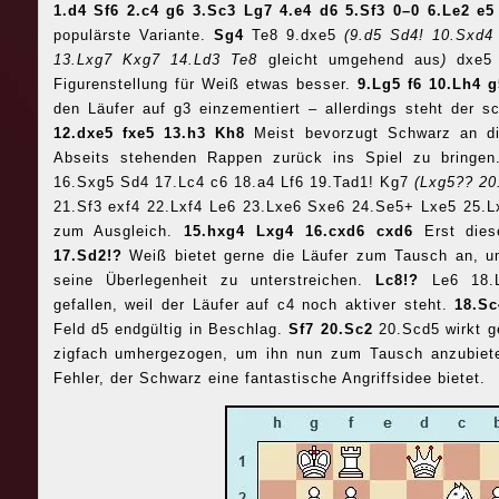
1.d4 Sf6 2.c4 g6 3.Sc3 Lg7 4.e4 d6 5.Sf3 0–0 6.Le2 e
populärste Variante.
Sg4
Te8 9.dxe5
(9.d5 Sd4! 10.Sxd4
13.Lxg7 Kxg7 14.Ld3 Te8
gleicht umgehend aus
)
dxe5
Figurenstellung für Weiß etwas besser.
9.Lg5 f6 10.Lh4 
den Läufer auf g3 einzementiert – allerdings steht der s
12.dxe5 fxe5 13.h3 Kh8
Meist bevorzugt Schwarz an d
Abseits stehenden Rappen zurück ins Spiel zu bringe
16.Sxg5 Sd4 17.Lc4 c6 18.a4 Lf6 19.Tad1! Kg7
(Lxg5?? 20
21.Sf3 exf4 22.Lxf4 Le6 23.Lxe6 Sxe6 24.Se5+ Lxe5 25.L
zum Ausgleich.
15.hxg4 Lxg4 16.cxd6 cxd6
Erst dies
17.Sd2!?
Weiß bietet gerne die Läufer zum Tausch an, u
seine Überlegenheit zu unterstreichen.
Lc8!?
Le6 18.
gefallen, weil der Läufer auf c4 noch aktiver steht.
18.S
Feld d5 endgültig in Beschlag.
Sf7 20.Sc2
20.Scd5 wirkt g
zigfach umhergezogen, um ihn nun zum Tausch anzubie
Fehler, der Schwarz eine fantastische Angriffsidee bietet.