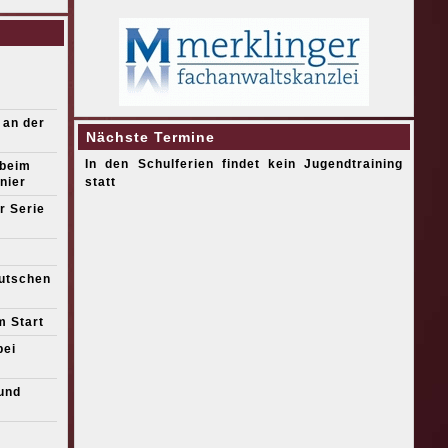
 an der
Nächste Termine
In den Schulferien findet kein Jugendtraining
 beim
nier
statt
r Serie
eutschen
m Start
bei
und
s