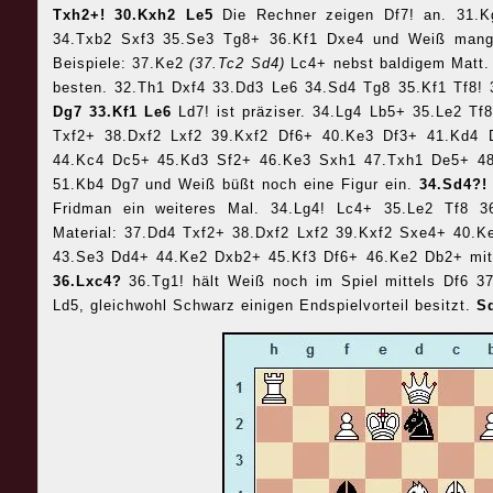
Txh2+! 30.Kxh2 Le5
Die Rechner zeigen Df7! an. 31.
34.Txb2 Sxf3 35.Se3 Tg8+ 36.Kf1 Dxe4 und Weiß mange
Beispiele: 37.Ke2
(37.Tc2 Sd4)
Lc4+ nebst baldigem Matt
besten. 32.Th1 Dxf4 33.Dd3 Le6 34.Sd4 Tg8 35.Kf1 Tf8!
Dg7 33.Kf1 Le6
Ld7! ist präziser. 34.Lg4 Lb5+ 35.Le2 Tf
Txf2+ 38.Dxf2 Lxf2 39.Kxf2 Df6+ 40.Ke3 Df3+ 41.Kd4
44.Kc4 Dc5+ 45.Kd3 Sf2+ 46.Ke3 Sxh1 47.Txh1 De5+ 48
51.Kb4 Dg7 und Weiß büßt noch eine Figur ein.
34.Sd4?
Fridman ein weiteres Mal. 34.Lg4! Lc4+ 35.Le2 Tf8 3
Material: 37.Dd4 Txf2+ 38.Dxf2 Lxf2 39.Kxf2 Sxe4+ 40.
43.Se3 Dd4+ 44.Ke2 Dxb2+ 45.Kf3 Df6+ 46.Ke2 Db2+ mi
36.Lxc4?
36.Tg1! hält Weiß noch im Spiel mittels Df6 
Ld5, gleichwohl Schwarz einigen Endspielvorteil besitzt.
S