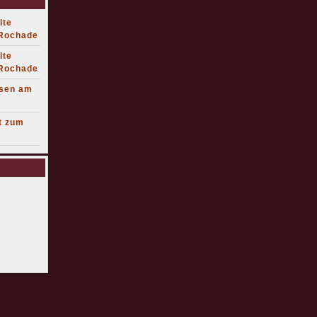
lte
 Rochade
lte
 Rochade
lsen am
t zum