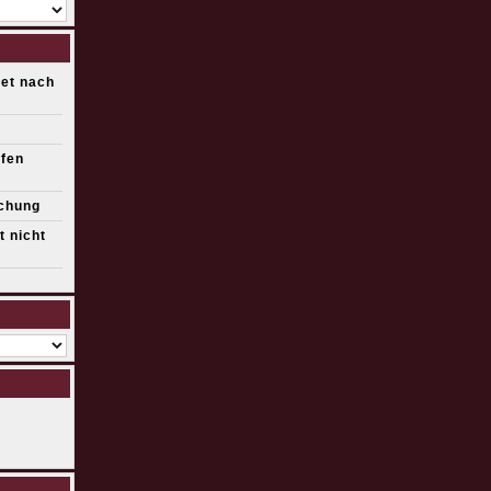
det nach
ffen
schung
 nicht