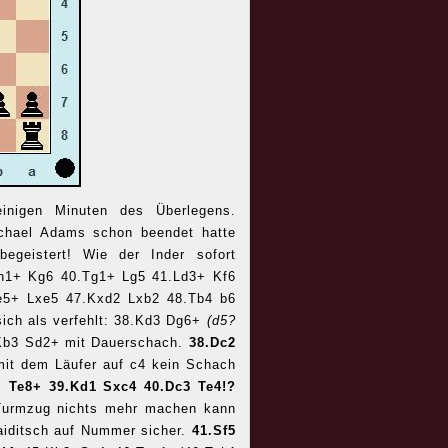
inigen Minuten des Überlegens.
ichael Adams schon beendet hatte
egeistert! Wie der Inder sofort
Dh1+ Kg6 40.Tg1+ Lg5 41.Ld3+ Kf6
e5+ Lxe5 47.Kxd2 Lxb2 48.Tb4 b6
ich als verfehlt: 38.Kd3 Dg6+
(d5?
Kb3 Sd2+ mit Dauerschach.
38.Dc2
it dem Läufer auf c4 kein Schach
t.
Te8+ 39.Kd1 Sxc4 40.Dc3 Te4!?
Turmzug nichts mehr machen kann
Naiditsch auf Nummer sicher.
41.Sf5