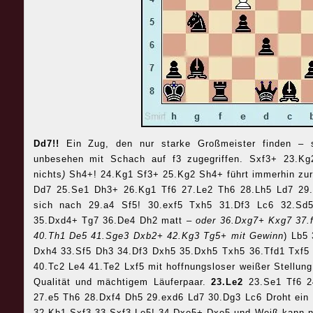
Dd7!!
Ein Zug, den nur starke Großmeister finden – s
unbesehen mit Schach auf f3 zugegriffen. Sxf3+ 23.K
nichts
)
Sh4+! 24.Kg1 Sf3+ 25.Kg2 Sh4+ führt immerhin zur 
Dd7 25.Se1 Dh3+ 26.Kg1 Tf6 27.Le2 Th6 28.Lh5 Ld7 29.
sich nach 29.a4 Sf5! 30.exf5 Txh5 31.Df3 Lc6 32.Sd5
35.Dxd4+ Tg7 36.De4 Dh2 matt –
oder 36.Dxg7+ Kxg7 37.
40.Th1 De5 41.Sge3 Dxb2+ 42.Kg3 Tg5+ mit Gewinn
) Lb5
Dxh4 33.Sf5 Dh3 34.Df3 Dxh5 35.Dxh5 Txh5 36.Tfd1 Txf5 
40.Tc2 Le4 41.Te2 Lxf5 mit hoffnungsloser weißer Stellung
Qualität und mächtigem Läuferpaar.
23.Le2
23.Se1 Tf6 2
27.e5 Th6 28.Dxf4 Dh5 29.exd6 Ld7 30.Dg3 Lc6 Droht ein 
32.Kh1 Sxf3 33.Sxf3 Le5! 34.Dxe5+ Dxe5 und Weiß kann ni