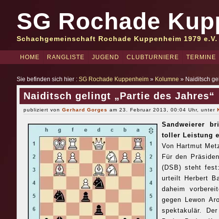
SG Rochade Kup
Schachgemeinschaft Rochade Kuppenheim 1979 e.V.
HOME
RANGLISTE
JUGEND
CLUBTURNIERE
TERMINE
Sie befinden sich hier :
SG Rochade Kuppenheim
»
Kolumne
» Naiditsch gel
Naiditsch gelingt „Partie des Jahres“
publiziert von
Gerhard Gorges
am 23. Februar 2013, 00:04 Uhr, unter
Sandweierer br
toller Leistung 
Von Hartmut Met
Für den Präside
(DSB) steht fest
urteilt Herbert B
daheim vorberei
gegen Lewon Aro
spektakulär. De