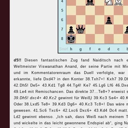
d5!!
Diesen fantastischen Zug fand Naiditsch nach e
Weltmeister Viswanathan Anand, der seine Partie mit M
und im Kommentatorenraum das Duell verfolgte, war b
erkannte, liefe Dxd4? in den Konter 38.Txh7+! Kxh7 39.
42.Dh5! De5+ 43.Kd1 Tg8 44.Tg4! Ke7 45.Lg6 Lf6 46.Dx
49.Le4 mit Remischancen. Das direkte 37…Te8+? erweist s
39.Dh5! dxc4+ 40.Kc2
gewinnt für Weiß
)
39.Kc3 Se4+ 40.
Oder 38.Lxd5 Te8+ 39.Kd3 Dg6+ 40.Kc3 Tc8+! Das wäre m
gewesen. 41.Sc6 Txc6+ 42.Lxc6 Dxc6+ 43.Kd4 Dc4 mat
Ld2 gewinnt ebenso. „Ich sah, dass Weiß nach meinem 
und wickelte in das leicht gewonnene Endspiel ab“, ging 