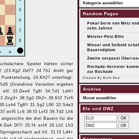
Kategorien
Random Pages
Pokal-Serie von Metz en
zehn Jahren
Meister-Petz-Blitz
Wieser und Seibold scha
Bauerndiplom
Zweite verpasst Überra
chwächere Spieler hätten sicher
Rochade-Vertreter kommt
g2
(23.Kg2 Dd7? 24.Th1
droht gar
zur Rochade
Punkteteilung. 24.Kh2? unterliegt:
Created By
Bunk Bed
Sd5 (Grandiose Varianten ergeben
Archive
 e4! 33.Dxe4 Tg8! 34.Td1 Ld4!!
Archive
f3 Dxg3+ 38.Sg2 Dh2+ 39.Kf2 Txf5
 30.Lxh4 Tg8!! 31.Sg2 Lf8! 32.Sde3
Elo und DWZ
37.exf5 Lc6 38.f3 Lxf3 39.Td2 Lh6
 angesichts der drei Bauern für die
4.Da4 Df7! 25.f4 exf4 26.Lh2 Lh3
Springerschach auf h3. 31.f3 Ld4+
cht auf e5 wiedernehmen, weil der