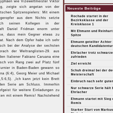
yphäen wie Vizeweltmeister Viktor
ug, zeigte sich angetan von der
Neueste Beiträge
tschen Spitzenspielers: Mit einem
Rochade startet in der
ngeropfer aus dem Nichts setzte
Bezirksklasse und der
tsch seinen Kollegen in der
Kreisklasse 1
haft Daniel Fridman enorm unter
Mit Ehmann und Reinhart
nke, dass mein Gegner etwas zu
Spitze
hat. Nach dem Opfer habe ich sehr
Ehmann geteilter Achter
tsch bei der Analyse der sechsten
deutschen Kandidatentur
ach der Weltranglisten-29. aus
Ehrlacher trotz schwarze
den Italiener Fabiano Caruana eine
zufrieden
itsch von Rang zwei auf Platz fünf
Ziel erreicht
 Turnier in Baden-Baden gewann so
Schuh dreimal bei der d
ana (6:4), Georg Meier und Michael
Meisterschaft
5:6,5). „Ich kann jetzt kein Brett
Einbruch nach sehr gute
nden Serie am Schluss. Immerhin
Nur schwarze Serie hält 
fgeist für weitere Einladungen zu
Ehrlacher
eten mit einem Remis! Nachstehend
Ehmann startet mit Sieg 
Remis
Starker Start von Marku