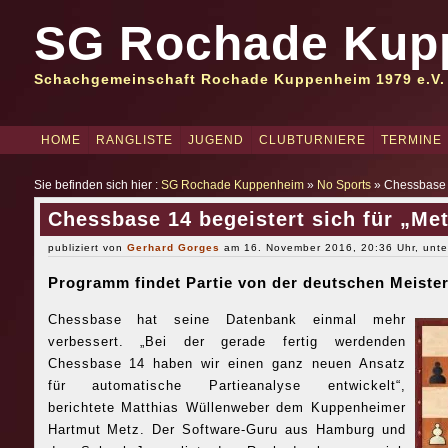
SG Rochade Kup
Schachgemeinschaft Rochade Kuppenheim 1979 e.V.
HOME
RANGLISTE
JUGEND
CLUBTURNIERE
TERMINE
Sie befinden sich hier :
SG Rochade Kuppenheim
»
No Sports
» Chessbase 1
Chessbase 14 begeistert sich für „Me
publiziert von
Gerhard Gorges
am 16. November 2016, 20:36 Uhr, unt
Programm findet Partie von der deutschen Meiste
Chessbase hat seine Datenbank einmal mehr
verbessert. „Bei der gerade fertig werdenden
Chessbase 14 haben wir einen ganz neuen Ansatz
für automatische Partieanalyse entwickelt“,
berichtete Matthias Wüllenweber dem Kuppenheimer
Hartmut Metz. Der Software-Guru aus Hamburg und