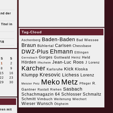
s
and der
Titel in
Tag-Cloud
Baden-Baden
Bad Wiessee
Aschenberg
7/8
Braun
Carlsen
Bühlertal
Chessbase
Ehmann
DWZ-Plus
Ettlingen
Gorges
Gottwald
Held
Heinz
Gernsbach
S
S
Jean-Luc Roos
Hörden
J Lorenz
Iffezheim
1
2
Karcher
Kick
8
9
Kloska
Karlsruhe
15
16
Kresovic
Klumpp
Lichess
Lorenz
22
23
Meko
Metz
29
30
R.
Pfleger
Meister Petz
Sasbach
Gantner
Riehen
Rastatt
Schachmagazin 64
Schlosser
Schmaltz
Schmitt
Vimbuch
Weitenung
Wiechert
Wieser
Wunsch
Ötigheim
eren mit