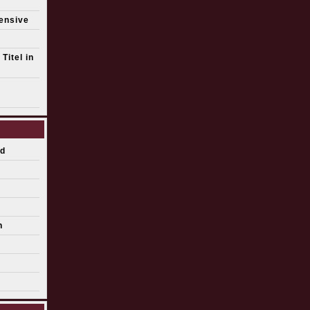
fensive
Titel in
d
n