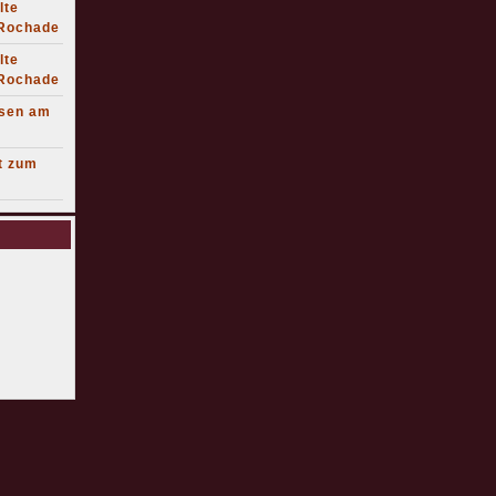
lte
 Rochade
lte
 Rochade
lsen am
t zum