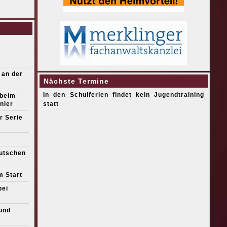
 an der
Nächste Termine
In den Schulferien findet kein Jugendtraining
 beim
nier
statt
r Serie
eutschen
m Start
bei
und