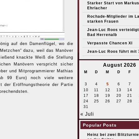
Starker Start von Marku
Ehrlacher
Rochade-Mitglieder im L
starken Frauen
Jean-Luc Roos verteidigt 
Bad Herrenalb
Verpasste Chancen XI
önig auf den Damenflügel, wo die
 „Metzchen“ dazu, weil das Manöver
Jean-Luc Roos führt mit 
ließend knackte Weiß die Stellung
chen Manövern verspricht sicher
August 2026
weber und Mitprogrammierer Mathias
M
D
M
D
F
b 99 Euro) noch viele weitere
3
4
5
6
7
t der Eröffnungstheorie der Partie
10
11
12
13
14
sprechendsten.
17
18
19
20
21
24
25
26
27
28
31
« Juli
Popular Posts
Heinz bei zwei Blitzturni