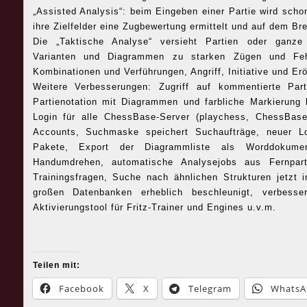
„Assisted Analysis“: beim Eingeben einer Partie wird schon
ihre Zielfelder eine Zugbewertung ermittelt und auf dem Brett
Die „Taktische Analyse“ versieht Partien oder ganz
Varianten und Diagrammen zu starken Zügen und Fehl
Kombinationen und Verführungen, Angriff, Initiative und Erö
Weitere Verbesserungen: Zugriff auf kommentierte Par
Partienotation mit Diagrammen und farbliche Markierung b
Login für alle ChessBase-Server (playchess, ChessBas
Accounts, Suchmaske speichert Suchaufträge, neuer Lo
Pakete, Export der Diagrammliste als Worddokument
Handumdrehen, automatische Analysejobs aus Fernpart
Trainingsfragen, Suche nach ähnlichen Strukturen jetzt i
großen Datenbanken erheblich beschleunigt, verbesser
Aktivierungstool für Fritz-Trainer und Engines u.v.m.
Teilen mit:
Facebook
X
Telegram
WhatsA