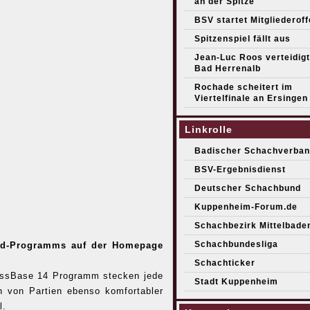
an der Spitze
BSV startet Mitgliederof
Spitzenspiel fällt aus
Jean-Luc Roos verteidigt 
Bad Herrenalb
Rochade scheitert im
Viertelfinale an Ersingen
Linkrolle
Badischer Schachverban
BSV-Ergebnisdienst
Deutscher Schachbund
Kuppenheim-Forum.de
Schachbezirk Mittelbade
Schachbundesliga
ard-Programms auf der Homepage
Schachticker
hessBase 14 Programm stecken jede
Stadt Kuppenheim
 von Partien ebenso komfortabler
l.