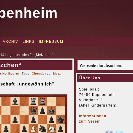
penheim
ARCHIV
LINKS
IMPRESSUM
4 begeistert sich für „Metzchen“
tzchen“
er
No Sports
Tags:
Chessbase
,
Metz
Über Uns
rschaft „ungewöhnlich“
Spiellokal:
76456 Kuppenheim
Viktoriastr. 2
(Alter Kindergarten)
Informationen
zum Verein