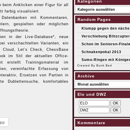
Kategorien
 beim Anklicken einer Figur für all
Kategorien
 farbig visualisiert.
e Datenbanken mit Kommentaren,
Random Pages
ern, gespielten oder möglichen
Klumpp gegen den nächs
ffnungstheorie.
Verschiebung Blitzcupte
tien in der Live-Database*, neue
ei verschachtelten Varianten, ein
Schon im Senioren-Final
e Cloud, Let’s Check, ChessBase
Schnakenpokal 2013
ok im Stil der aktuellen Office-
Sumo-Ringen mit Könige
 erstellt Trainingsmaterial im
Created By
Bunk Bed
ien, vereinfachte Erfassung von
nteraktiv, Ersetzen von Partien in
Archive
te Dublettensuche, komfortables
Archive
Elo und DWZ
pp
Kommentare