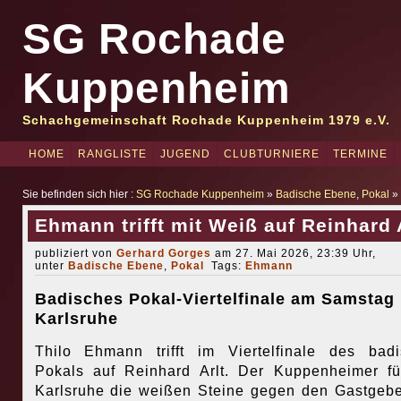
SG Rochade
Kuppenheim
Schachgemeinschaft Rochade Kuppenheim 1979 e.V.
HOME
RANGLISTE
JUGEND
CLUBTURNIERE
TERMINE
Sie befinden sich hier :
SG Rochade Kuppenheim
»
Badische Ebene
,
Pokal
» 
Ehmann trifft mit Weiß auf Reinhard 
publiziert von
Gerhard Gorges
am 27. Mai 2026, 23:39 Uhr,
unter
Badische Ebene
,
Pokal
Tags:
Ehmann
Badisches Pokal-Viertelfinale am Samstag 
Karlsruhe
Thilo Ehmann trifft im Viertelfinale des bad
Pokals auf Reinhard Arlt. Der Kuppenheimer fü
Karlsruhe die weißen Steine gegen den Gastgeber