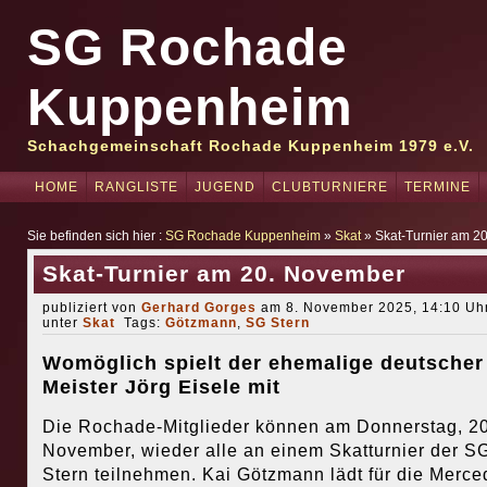
SG Rochade
Kuppenheim
Schachgemeinschaft Rochade Kuppenheim 1979 e.V.
HOME
RANGLISTE
JUGEND
CLUBTURNIERE
TERMINE
Sie befinden sich hier :
SG Rochade Kuppenheim
»
Skat
» Skat-Turnier am 2
Skat-Turnier am 20. November
publiziert von
Gerhard Gorges
am 8. November 2025, 14:10 Uhr
unter
Skat
Tags:
Götzmann
,
SG Stern
Womöglich spielt der ehemalige deutscher
Meister Jörg Eisele mit
Die Rochade-Mitglieder können am Donnerstag, 20
November, wieder alle an einem Skatturnier der S
Stern teilnehmen. Kai Götzmann lädt für die Merce