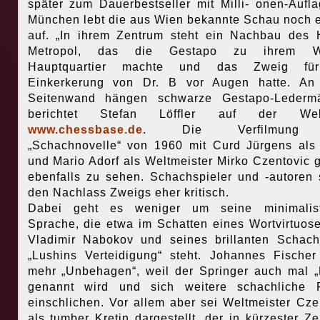
später zum Dauerbestseller mit Milli- onen-Aufla
München lebt die aus Wien bekannte Schau noch 
auf. „In ihrem Zentrum steht ein Nachbau des 
Metropol, das die Gestapo zu ihrem W
Hauptquartier machte und das Zweig fü
Einkerkerung von Dr. B vor Augen hatte. An 
Seitenwand hängen schwarze Gestapo-Ledermän
berichtet Stefan Löffler auf der Web
www.chessbase.de
. Die Verfilmung
„Schachnovelle“ von 1960 mit Curd Jürgens als
und Mario Adorf als Weltmeister Mirko Czentovic g
ebenfalls zu sehen. Schachspieler und -autoren
den Nachlass Zweigs eher kritisch.
Dabei geht es weniger um seine minimalist
Sprache, die etwa im Schatten eines Wortvirtuos
Vladimir Nabokov und seines brillanten Schac
„Lushins Verteidigung“ steht. Johannes Fischer
mehr „Unbehagen“, weil der Springer auch mal „
genannt wird und sich weitere schachliche P
einschlichen. Vor allem aber sei Weltmeister Cze
als tumber Kretin dargestellt, der in kürzester Zei