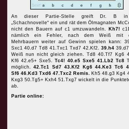
An dieser Partie-Stelle greift Dr. B i
„Schachnovelle“ ein und rät dem Ölmagnaten McC
nicht den Bauern auf c1 umzuwandeln.
Kh7!
c1
nämlich ein Fehler, nach dem Weiß mit 
Mehrbauern weiter auf Gewinn spielen kann: 3
Sxc1 40.d7 Td8 41.Txc1 Txd7 42.Kf2.
39.h4
39.d7
Weiß nun nicht gleich ziehen. Td8 40.Tf7 Kg6 
Kf6 42.e5+ Sxe5.
Tc4! 40.e5 Sxe5 41.Lb2 Tc8
T
möglich.
42.Tc1 Sd7 43.Kf2 Kg6 44.Ke3 Tc6 4
Sf6 46.Kd3 Txd6 47.Txc2
Remis.
Kh5 48.g3 Kg4 
Kxg3 50.Tg5+ Kxh4 51.Txg7 wickelt in die Punktet
ab.
Partie online: