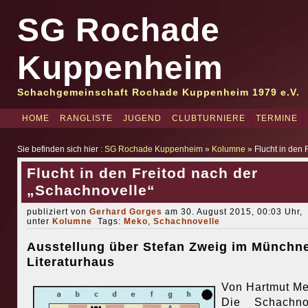
SG Rochade
Kuppenheim
Schachgemeinschaft Rochade Kuppenheim 1979 e.V.
HOME
RANGLISTE
JUGEND
CLUBTURNIERE
TERMINE
Sie befinden sich hier :
SG Rochade Kuppenheim
»
Kolumne
» Flucht in den 
Flucht in den Freitod nach der
„Schachnovelle“
publiziert von
Gerhard Gorges
am 30. August 2015, 00:03 Uhr,
unter
Kolumne
Tags:
Meko
,
Schachnovelle
Ausstellung über Stefan Zweig im Münchn
Literaturhaus
Von Hartmut Me
Die Schachnov