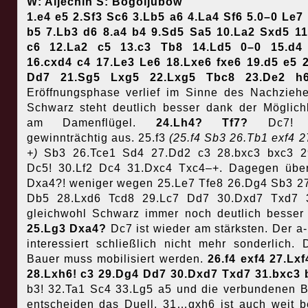
W: Aljechin S: Bogoljubow
1.e4 e5 2.Sf3 Sc6 3.Lb5 a6 4.La4 Sf6 5.0–0 Le7
b5 7.Lb3 d6 8.a4 b4 9.Sd5 Sa5 10.La2 Sxd5 1
c6 12.La2 c5 13.c3 Tb8 14.Ld5 0–0 15.d4
16.cxd4 c4 17.Le3 Le6 18.Lxe6 fxe6 19.d5 e5 
Dd7 21.Sg5 Lxg5 22.Lxg5 Tbc8 23.De2 
Eröffnungsphase verlief im Sinne des Nachzieh
Schwarz steht deutlich besser dank der Möglich
am Damenflügel.
24.Lh4? Tf7?
Dc7! 
gewinnträchtig aus. 25.f3
(25.f4 Sb3 26.Tb1 exf4 2
+)
Sb3 26.Tce1 Sd4 27.Dd2 c3 28.bxc3 bxc3 2
Dc5! 30.Lf2 Dc4 31.Dxc4 Txc4–+. Dagegen übe
Dxa4?! weniger wegen 25.Le7 Tfe8 26.Dg4 Sb3 2
Db5 28.Lxd6 Tcd8 29.Lc7 Dd7 30.Dxd7 Txd7 3
gleichwohl Schwarz immer noch deutlich besser 
25.Lg3 Dxa4?
Dc7 ist wieder am stärksten. Der a
interessiert schließlich nicht mehr sonderlich. 
Bauer muss mobilisiert werden.
26.f4 exf4 27.Lx
28.Lxh6! c3 29.Dg4 Dd7 30.Dxd7 Txd7 31.bxc3
b3! 32.Ta1 Sc4 33.Lg5 a5 und die verbundenen 
entscheiden das Duell. 31…gxh6 ist auch weit b