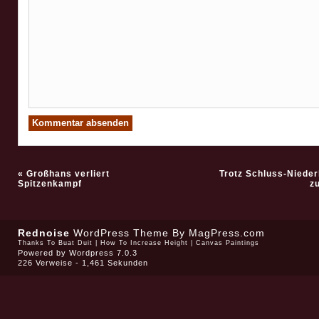
«
Großhans verliert
Trotz Schluss-Nieder
Spitzenkampf
z
Rednoise
WordPress Theme
By MagPress.com
Thanks To
Buat Duit
|
How To Increase Height
|
Canvas Paintings
Powered by
Wordpress 7.0.3
226 Verweise - 1,461 Sekunden