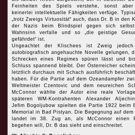
Feinheiten des Spiels verstehe, sonst aber
keinerlei intellektuelle Fähigkeiten verfüge. Typis
„trotz Zweigs Virtuosität“ auch, dass Dr. B in den 
der Nazis beim Blindspiel gegen sich selbs
Wahnsinn verfalle und so „die geistige Gesu
gefährdet“ ist.
Ungeachtet der Klischees ist Zweig jedoch
autobiografisch angehauchte Novelle gelungen, d
Schrecken eines Regimes spüren lässt und bi
Schluss spannend bleibt. Der Österreicher schein
letztlich durchaus mit Schach ausführlich beschäft
haben. Für die Partie auf dem Ozeandampfer zw
Weltmeister Czentovic und dem neureichen Sc
McConnor wählte der Autor eine reale Vorlag
späteren WM-Kontrahenten Alexander Aljechi
Jefim Bogoljubow spielten die Partie 1922 beim 
Memorial in Bad Pistyan. Die Begegnung auf dem 
landet im 38. Zug an, als McConnor einen F
begehen will, Dr. B das sieht und einschreitet.