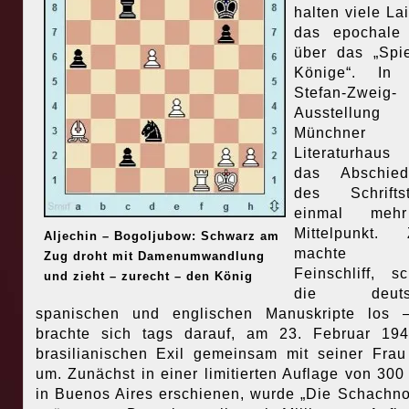
halten viele Lai
das epochale
über das „Spi
Könige“. In 
Stefan-Zweig-
Ausstellun
Münchner
Literaturhaus
das Abschied
des Schriftst
einmal meh
Mittelpunkt. 
Aljechin – Bogoljubow: Schwarz am
machte 
Zug droht mit Damenumwandlung
Feinschliff, sc
und zieht – zurecht – den König
die deutsc
spanischen und englischen Manuskripte los 
brachte sich tags darauf, am 23. Februar 19
brasilianischen Exil gemeinsam mit seiner Frau
um. Zunächst in einer limitierten Auflage von 300
in Buenos Aires erschienen, wurde „Die Schachno