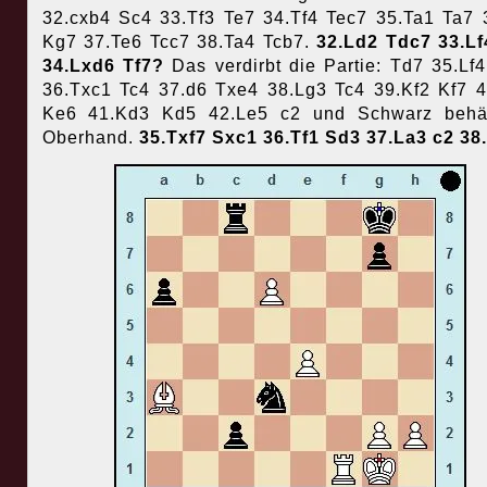
32.cxb4 Sc4 33.Tf3 Te7 34.Tf4 Tec7 35.Ta1 Ta7 
Kg7 37.Te6 Tcc7 38.Ta4 Tcb7.
32.Ld2 Tdc7 33.L
34.Lxd6 Tf7?
Das verdirbt die Partie: Td7 35.Lf
36.Txc1 Tc4 37.d6 Txe4 38.Lg3 Tc4 39.Kf2 Kf7 
Ke6 41.Kd3 Kd5 42.Le5 c2 und Schwarz behäl
Oberhand.
35.Txf7 Sxc1 36.Tf1 Sd3 37.La3 c2 38