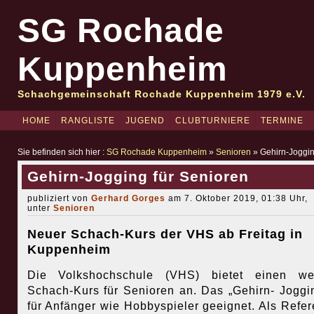
SG Rochade
Kuppenheim
Schachgemeinschaft Rochade Kuppenheim 1979 e.V.
HOME
RANGLISTE
JUGEND
CLUBTURNIERE
TERMINE
Sie befinden sich hier :
SG Rochade Kuppenheim
»
Senioren
» Gehirn-Joggin
Gehirn-Jogging für Senioren
publiziert von
Gerhard Gorges
am 7. Oktober 2019, 01:38 Uhr,
unter
Senioren
Neuer Schach-Kurs der VHS ab Freitag in
Kuppenheim
Die Volkshochschule (VHS) bietet einen wei
Schach-Kurs für Senioren an. Das „Gehirn- Joggin
für Anfänger wie Hobbyspieler geeignet. Als Refer