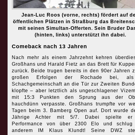
Jean-Luc Roos (vorne, rechts) fördert auf d
öffentlichen Plätzen in Straßburg das Breitens
mit seinen Simultan-Offerten. Sein Bruder Dan
(hinten, links) unterstützt ihn dabei.
Comeback nach 13 Jahren
Nach mehr als einem Jahrzehnt kehren überdie
Großhans und Harald Fietz an das Brett für Kupp
zurück. Beide trugen bereits in den 90er Jahren 
großen Erfolgen der Rochade bei, al
Schachgemeinschaft an die Tür zur Zweiten Bund
klopfte – aber letztlich als ungeschlagener Vizem
mit 15:3 Punkten den Sprung aus der Obe
hauchdünn verpasste. Großhans trumpfte vor w
Tagen beim 3. Bamberg Open auf. Dort wurde d
Jährige Achter mit 5/7. Dabei spielte er
Performance von über 2300 Elo und schlug 
anderem IM Klaus Klundt! Seine DWZ stei