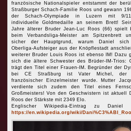
französische Nationalspieler entstammt der ber
Straßburger Schach-Familie Roos und gewann 19
der Schach-Olympiade in Luzern mit 9/1
individuelle Goldmedaille an seinem Brett! Sei
Jahre älterer Bruder Jean-Luc Roos (66) spielt 
beim Verbandsliga-Meister am Spitzenbrett u
sicher der Hauptgrund, warum Daniel sic
Oberliga-Aufsteiger aus der Knöpflestadt anschließ
weiterer Bruder Louis Roos ist ebenso IM! Dazu g
sich die ältere Schwester des Brüder-IM-Trios: 
trägt den Titel einer Frauen-IM. Begründer der Dy
bei CE Straßburg ist Vater Michel, der
französischer Einzelmeister wurde. Mutter Jacq
verdiente sich zudem den Titel eines Fernsc
Großmeisters! Von den Geschwistern ist aktuell 
Roos der Stärkste mit 2349 Elo.
Englischer Wikipedia-Eintrag zu Daniel 
https://en.wikipedia.org/wiki/Dani%C3%ABl_Ro