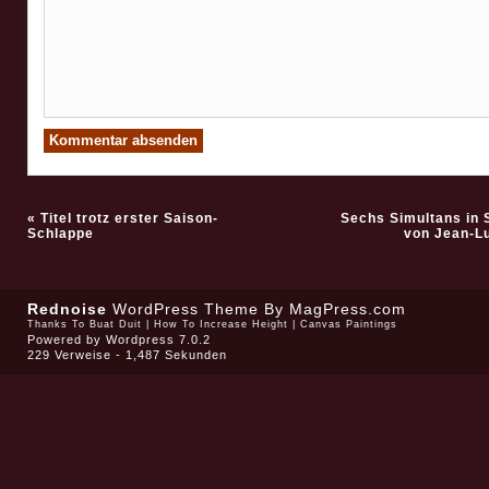
«
Titel trotz erster Saison-
Sechs Simultans in 
Schlappe
von Jean-L
Rednoise
WordPress Theme
By MagPress.com
Thanks To
Buat Duit
|
How To Increase Height
|
Canvas Paintings
Powered by
Wordpress 7.0.2
229 Verweise - 1,487 Sekunden