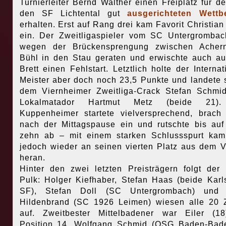
Turnierleiter Bernd Walther einen Freiplatz für d
den SF Lichtental gut
ausgerichteten Wettb
erhalten. Erst auf Rang drei kam Favorit Christian
ein.
Der Zweitligaspieler vom SC Untergromba
wegen der Brückensprengung zwischen Acher
Bühl in den Stau geraten und erwischte auch a
Brett einen Fehlstart. Letztlich holte der Internat
Meister aber doch noch 23,5 Punkte und landete 
dem Viernheimer Zweitliga-Crack Stefan Schmi
Lokalmatador Hartmut Metz (beide 21)
Kuppenheimer startete vielversprechend, brach
nach der Mittagspause ein und rutschte bis auf
zehn ab – mit einem starken Schlussspurt ka
jedoch wieder an seinen vierten Platz aus dem V
heran.
Hinter den zwei letzten Preisträgern folgt der
Pulk: Holger Kiefhaber, Stefan Haas (beide Karl
SF), Stefan Doll (SC Untergrombach) und 
Hildenbrand (SC 1926 Leimen) wiesen alle 20 
auf. Zweitbester Mittelbadener war Eiler (1
Position 14. Wolfgang Schmid (OSG Baden-Bad