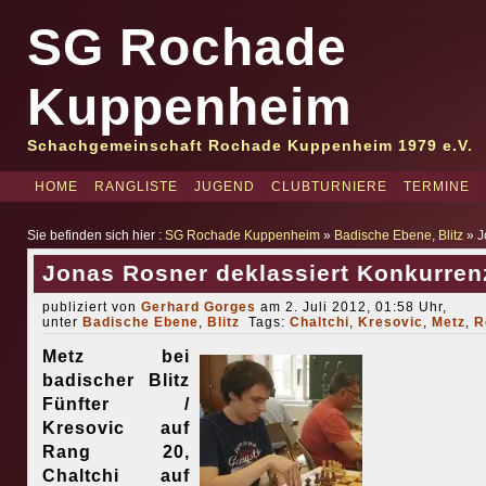
SG Rochade
Kuppenheim
Schachgemeinschaft Rochade Kuppenheim 1979 e.V.
HOME
RANGLISTE
JUGEND
CLUBTURNIERE
TERMINE
Sie befinden sich hier :
SG Rochade Kuppenheim
»
Badische Ebene
,
Blitz
» J
Jonas Rosner deklassiert Konkurren
publiziert von
Gerhard Gorges
am 2. Juli 2012, 01:58 Uhr,
unter
Badische Ebene
,
Blitz
Tags:
Chaltchi
,
Kresovic
,
Metz
,
R
Metz bei
badischer Blitz
Fünfter /
Kresovic auf
Rang 20,
Chaltchi auf