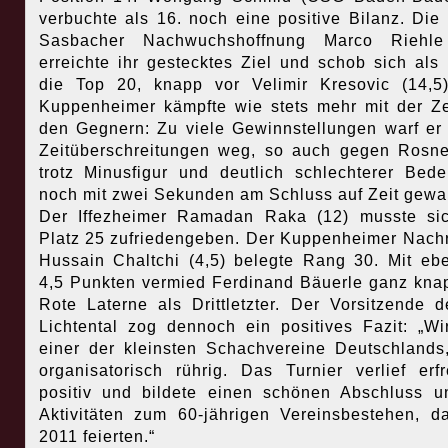
verbuchte als 16. noch eine positive Bilanz. Die
Sasbacher Nachwuchshoffnung Marco Riehle
erreichte ihr gestecktes Ziel und schob sich als 
die Top 20, knapp vor Velimir Kresovic (14,5
Kuppenheimer kämpfte wie stets mehr mit der Ze
den Gegnern: Zu viele Gewinnstellungen warf er
Zeitüberschreitungen weg, so auch gegen Rosne
trotz Minusfigur und deutlich schlechterer Bede
noch mit zwei Sekunden am Schluss auf Zeit gewa
Der Iffezheimer Ramadan Raka (12) musste si
Platz 25 zufriedengeben. Der Kuppenheimer Nach
Hussain Chaltchi (4,5) belegte Rang 30. Mit ebe
4,5 Punkten vermied Ferdinand Bäuerle ganz kna
Rote Laterne als Drittletzter. Der Vorsitzende 
Lichtental zog dennoch ein positives Fazit: „Wi
einer der kleinsten Schachvereine Deutschlands
organisatorisch rührig. Das Turnier verlief erfr
positiv und bildete einen schönen Abschluss u
Aktivitäten zum 60-jährigen Vereinsbestehen, d
2011 feierten.“