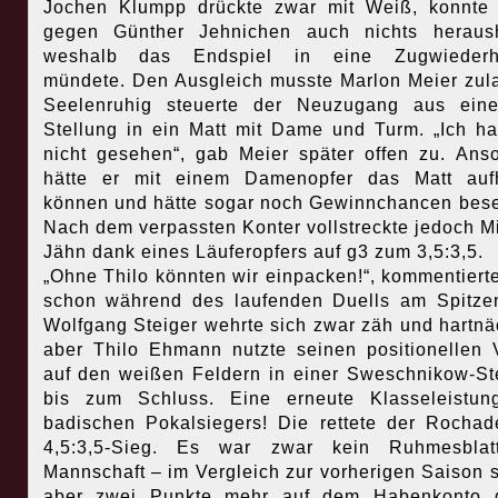
Jochen Klumpp drückte zwar mit Weiß, konnte
gegen Günther Jehnichen auch nichts heraush
weshalb das Endspiel in eine Zugwiederh
mündete. Den Ausgleich musste Marlon Meier zul
Seelenruhig steuerte der Neuzugang aus eine
Stellung in ein Matt mit Dame und Turm. „Ich h
nicht gesehen“, gab Meier später offen zu. Ans
hätte er mit einem Damenopfer das Matt aufh
können und hätte sogar noch Gewinnchancen bes
Nach dem verpassten Konter vollstreckte jedoch M
Jähn dank eines Läuferopfers auf g3 zum 3,5:3,5.
„Ohne Thilo könnten wir einpacken!“, kommentiert
schon während des laufenden Duells am Spitzen
Wolfgang Steiger wehrte sich zwar zäh und hartnä
aber Thilo Ehmann nutzte seinen positionellen V
auf den weißen Feldern in einer Sweschnikow-St
bis zum Schluss. Eine erneute Klasseleistun
badischen Pokalsiegers! Die rettete der Rocha
4,5:3,5-Sieg. Es war zwar kein Ruhmesblat
Mannschaft – im Vergleich zur vorherigen Saison 
aber zwei Punkte mehr auf dem Habenkonto 