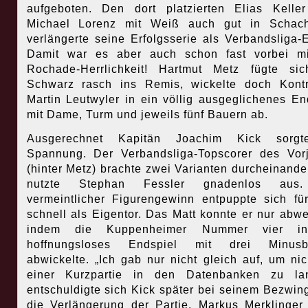
aufgeboten. Den dort platzierten Elias Keller
Michael Lorenz mit Weiß auch gut in Schac
verlängerte seine Erfolgsserie als Verbandsliga-E
Damit war es aber auch schon fast vorbei mi
Rochade-Herrlichkeit! Hartmut Metz fügte si
Schwarz rasch ins Remis, wickelte doch Kont
Martin Leutwyler in ein völlig ausgeglichenes En
mit Dame, Turm und jeweils fünf Bauern ab.
Ausgerechnet Kapitän Joachim Kick sorgt
Spannung. Der Verbandsliga-Topscorer des Vor
(hinter Metz) brachte zwei Varianten durcheinande
nutzte Stephan Fessler gnadenlos aus
vermeintlicher Figurengewinn entpuppte sich fü
schnell als Eigentor. Das Matt konnte er nur abw
indem die Kuppenheimer Nummer vier i
hoffnungsloses Endspiel mit drei Minusb
abwickelte. „Ich gab nur nicht gleich auf, um nic
einer Kurzpartie in den Datenbanken zu lan
entschuldigte sich Kick später bei seinem Bezwing
die Verlängerung der Partie. Markus Merklinger