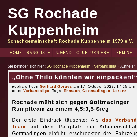
SG Rochade
Kuppenheim
Schachgemeinschaft Rochade Kuppenheim 1979 e.V.
HOME
RANGLISTE
JUGEND
CLUBTURNIERE
TERMINE
Sie befinden sich hier :
SG Rochade Kuppenheim
»
Verbandsliga
» „Ohne Thil
„Ohne Thilo könnten wir einpacken!
publiziert von
Gerhard Gorges
am 17. Oktober 2023, 17:15 Uhr,
unter
Verbandsliga
Tags:
Ehmann
,
Gottmadingen
,
Lorenz
Rochade müht sich gegen Gottmadinger
Rumpfteam zu einem 4,5:3,5-Sieg
Der erste Eindruck täuschte: Als
das Verbands
Team
auf dem Parkplatz der Arbeiterwohlfah
Gottmadingen einfuhr, erschreckten drei Fahrzeu