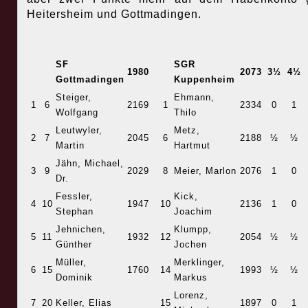
Heitersheim und Gottmadingen.
SF
SGR
1980
2073
3½
4½
Gottmadingen
Kuppenheim
Steiger,
Ehmann,
1
6
2169
1
2334
0
1
Wolfgang
Thilo
Leutwyler,
Metz,
2
7
2045
6
2188
½
½
Martin
Hartmut
Jähn, Michael,
3
9
2029
8
Meier, Marlon
2076
1
0
Dr.
Fessler,
Kick,
4
10
1947
10
2136
1
0
Stephan
Joachim
Jehnichen,
Klumpp,
5
11
1932
12
2054
½
½
Günther
Jochen
Müller,
Merklinger,
6
15
1760
14
1993
½
½
Dominik
Markus
Lorenz,
7
20
Keller, Elias
15
1897
0
1