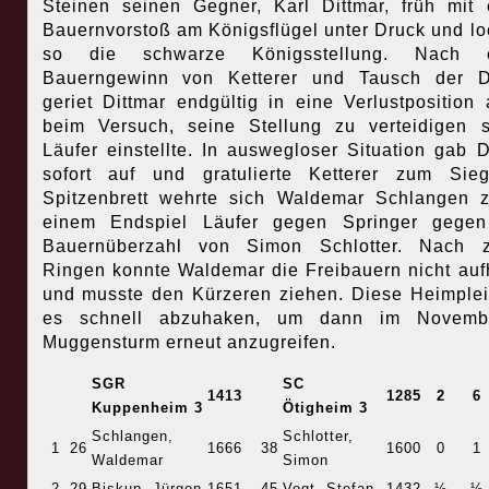
Steinen seinen Gegner, Karl Dittmar, früh mit
Bauernvorstoß am Königsflügel unter Druck und lo
so die schwarze Königsstellung. Nach 
Bauerngewinn von Ketterer und Tausch der 
geriet Dittmar endgültig in eine Verlustposition 
beim Versuch, seine Stellung zu verteidigen 
Läufer einstellte. In auswegloser Situation gab D
sofort auf und gratulierte Ketterer zum Sie
Spitzenbrett wehrte sich Waldemar Schlangen 
einem Endspiel Läufer gegen Springer gegen
Bauernüberzahl von Simon Schlotter. Nach 
Ringen konnte Waldemar die Freibauern nicht auf
und musste den Kürzeren ziehen. Diese Heimpleit
es schnell abzuhaken, um dann im Novemb
Muggensturm erneut anzugreifen.
SGR
SC
1413
1285
2
6
Kuppenheim 3
Ötigheim 3
Schlangen,
Schlotter,
1
26
1666
38
1600
0
1
Waldemar
Simon
2
29
Biskup, Jürgen
1651
45
Vogt, Stefan
1432
½
½