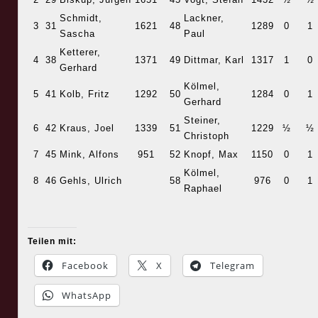
Schmidt,
Lackner,
3
31
1621
48
1289
0
1
Sascha
Paul
Ketterer,
4
38
1371
49
Dittmar, Karl
1317
1
0
Gerhard
Kölmel,
5
41
Kolb, Fritz
1292
50
1284
0
1
Gerhard
Steiner,
6
42
Kraus, Joel
1339
51
1229
½
½
Christoph
7
45
Mink, Alfons
951
52
Knopf, Max
1150
0
1
Kölmel,
8
46
Gehls, Ulrich
58
976
0
1
Raphael
Teilen mit:
Facebook
X
Telegram
WhatsApp