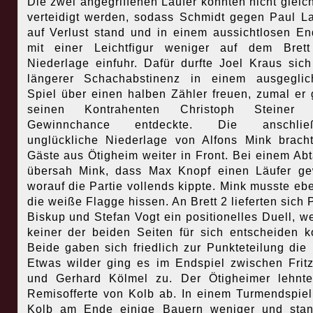
Die zwei angegriffenen Läufer konnten nicht gleich
verteidigt werden, sodass Schmidt gegen Paul L
auf Verlust stand und in einem aussichtlosen En
mit einer Leichtfigur weniger auf dem Brett
Niederlage einfuhr. Dafür durfte Joel Kraus sic
längerer Schachabstinenz in einem ausgeglic
Spiel über einen halben Zähler freuen, zumal er
seinen Kontrahenten Christoph Steiner 
Gewinnchance entdeckte. Die anschlie
unglückliche Niederlage von Alfons Mink brach
Gäste aus Ötigheim weiter in Front. Bei einem Ab
übersah Mink, dass Max Knopf einen Läufer ge
worauf die Partie vollends kippte. Mink musste ebe
die weiße Flagge hissen. An Brett 2 lieferten sich P
Biskup und Stefan Vogt ein positionelles Duell, w
keiner der beiden Seiten für sich entscheiden k
Beide gaben sich friedlich zur Punkteteilung die
Etwas wilder ging es im Endspiel zwischen Frit
und Gerhard Kölmel zu. Der Ötigheimer lehnt
Remisofferte von Kolb ab. In einem Turmendspiel
Kolb am Ende einige Bauern weniger und stan