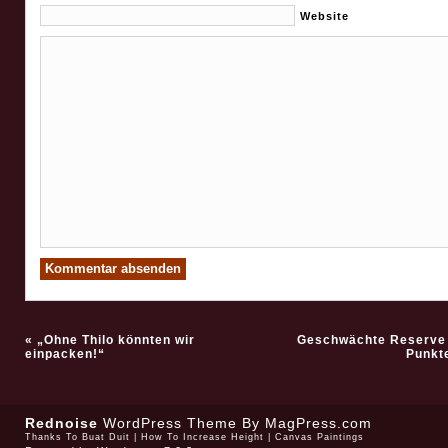
Website
«
„Ohne Thilo könnten wir
Geschwächte Reserve
einpacken!“
Punkte
Rednoise
WordPress Theme
By MagPress.com
Thanks To
Buat Duit
|
How To Increase Height
|
Canvas Paintings