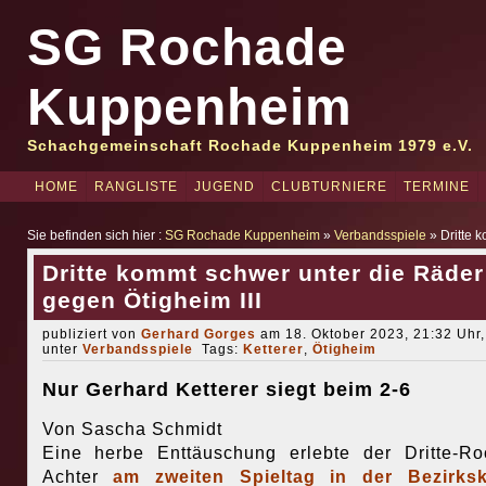
SG Rochade
Kuppenheim
Schachgemeinschaft Rochade Kuppenheim 1979 e.V.
HOME
RANGLISTE
JUGEND
CLUBTURNIERE
TERMINE
Sie befinden sich hier :
SG Rochade Kuppenheim
»
Verbandsspiele
» Dritte 
Dritte kommt schwer unter die Räder
gegen Ötigheim III
publiziert von
Gerhard Gorges
am 18. Oktober 2023, 21:32 Uhr,
unter
Verbandsspiele
Tags:
Ketterer
,
Ötigheim
Nur Gerhard Ketterer siegt beim 2-6
Von Sascha Schmidt
Eine herbe Enttäuschung erlebte der Dritte-R
Achter
am zweiten Spieltag in der Bezirksk