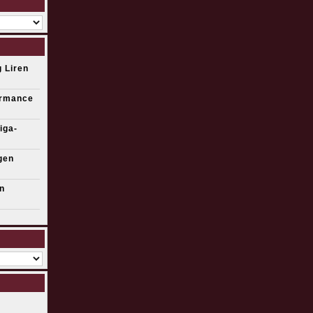
 Liren
ormance
iga-
gen
n