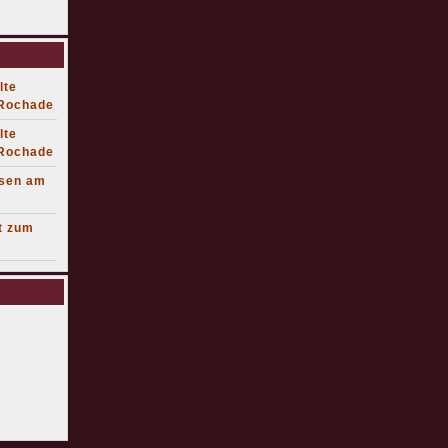
lte
 Rochade
lte
 Rochade
lsen am
t zum