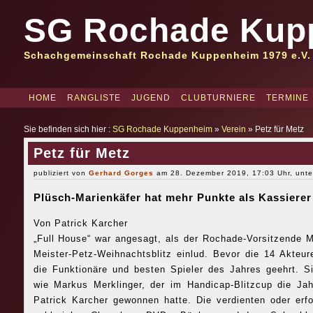
SG Rochade Kup
Schachgemeinschaft Rochade Kuppenheim 1979 e.V.
HOME
RANGLISTE
JUGEND
CLUBTURNIERE
TERMINE
Sie befinden sich hier :
SG Rochade Kuppenheim
»
Verein
» Petz für Metz
Petz für Metz
publiziert von
Gerhard Gorges
am 28. Dezember 2019, 17:03 Uhr, unt
Plüsch-Marienkäfer hat mehr Punkte als Kassiere
Von Patrick Karcher
„Full House“ war angesagt, als der Rochade-Vorsitzende M
Meister-Petz-Weihnachtsblitz einlud. Bevor die 14 Akteur
die Funktionäre und besten Spieler des Jahres geehrt. Si
wie Markus Merklinger, der im Handicap-Blitzcup die Ja
Patrick Karcher gewonnen hatte. Die verdienten oder erfo