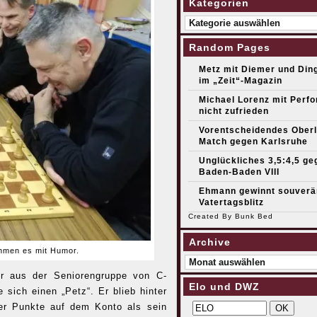
Kategorien
Kategorien
Random Pages
Metz mit Diemer und Ding
im „Zeit“-Magazin
Michael Lorenz mit Perf
nicht zufrieden
Vorentscheidendes Oberl
Match gegen Karlsruhe
Unglückliches 3,5:4,5 ge
Baden-Baden VIII
Ehmann gewinnt souverä
Vatertagsblitz
Created By
Bunk Bed
Archive
ehmen es mit Humor.
Archive
ner aus der Seniorengruppe von C-
Elo und DWZ
sich einen „Petz“. Er blieb hinter
er Punkte auf dem Konto als sein