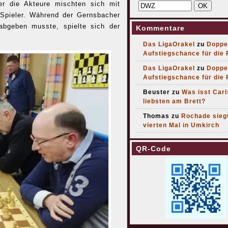
r die Akteure mischten sich mit
 Spieler. Während der Gernsbacher
abgeben musste, spielte sich der
Kommentare
Das LigaOrakel
zu
Doppe
Aufstiegschance für die
Das LigaOrakel
zu
Doppe
Aufstiegschance für die
Beuster
zu
Was isst Car
liebsten am Brett?
Thomas
zu
Rochade sieg
vierten Mal in Umkirch
QR-Code