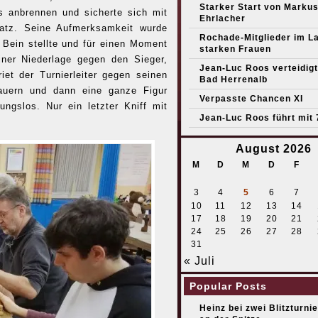
Starker Start von Marku
s anbrennen und sicherte sich mit
Ehrlacher
latz. Seine Aufmerksamkeit wurde
Rochade-Mitglieder im L
n Bein stellte und für einen Moment
starken Frauen
iner Niederlage gegen den Sieger,
Jean-Luc Roos verteidigt 
iet der Turnierleiter gegen seinen
Bad Herrenalb
auern und dann eine ganze Figur
Verpasste Chancen XI
ngslos. Nur ein letzter Kniff mit
Jean-Luc Roos führt mit 
August 2026
M
D
M
D
F
3
4
5
6
7
10
11
12
13
14
17
18
19
20
21
24
25
26
27
28
31
« Juli
Popular Posts
Heinz bei zwei Blitzturni