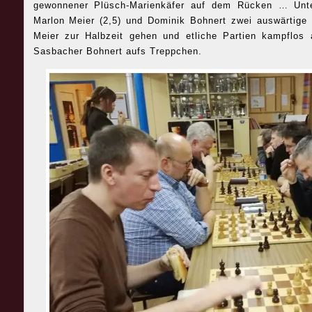
gewonnener Plüsch-Marienkäfer auf dem Rücken … Unte
Marlon Meier (2,5) und Dominik Bohnert zwei auswärtige
Meier zur Halbzeit gehen und etliche Partien kampflos 
Sasbacher Bohnert aufs Treppchen.