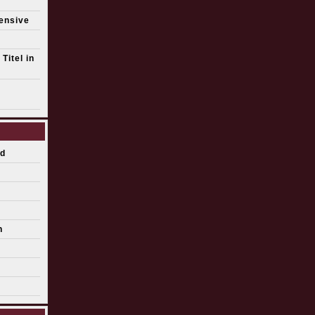
fensive
Titel in
d
n