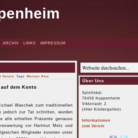
penheim
ARCHIV
LINKS
IMPRESSUM
er
Verein
Tags:
Meister Petz
Über Uns
r auf dem Konto
Spiellokal:
76456 Kuppenheim
Viktoriastr. 2
ichael Waschek zum traditionellen
(Alter Kindergarten)
e jedoch zur Tat schritten, wurden
e alle erhielten Präsente genauso
Informationen
hreswertung vor Hartmut Metz und
zum Verein
lgreichen Mitglieder konnten unter