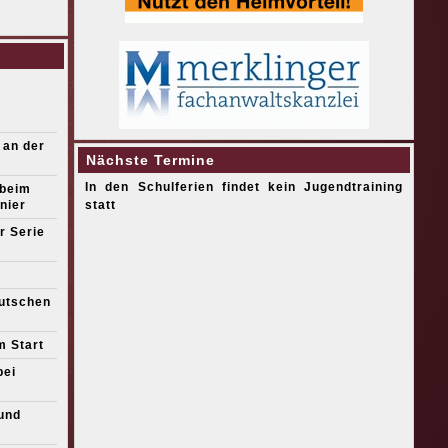
 an der
Nächste Termine
In den Schulferien findet kein Jugendtraining
 beim
nier
statt
r Serie
eutschen
m Start
bei
und