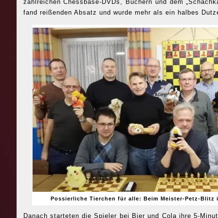
zahlreichen Chessbase-DVDs, Büchern und dem „Schachkal
fand reißenden Absatz und wurde mehr als ein halbes Dut
Possierliche Tierchen für alle: Beim Meister-Petz-Blitz
Danach starteten die Spieler bei Bier und Cola ihre 5-Min