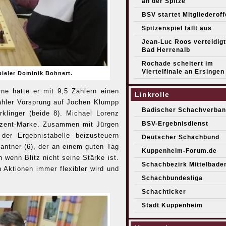
an der Spitze
BSV startet Mitgliederof
Spitzenspiel fällt aus
Jean-Luc Roos verteidigt 
Bad Herrenalb
Rochade scheitert im
Viertelfinale an Ersingen
pieler Dominik Bohnert.
ne hatte er mit 9,5 Zählern einen
Linkrolle
ähler Vorsprung auf Jochen Klumpp
Badischer Schachverban
klinger (beide 8). Michael Lorenz
BSV-Ergebnisdienst
rozent-Marke. Zusammen mit Jürgen
der Ergebnistabelle beizusteuern
Deutscher Schachbund
antner (6), der an einem guten Tag
Kuppenheim-Forum.de
 wenn Blitz nicht seine Stärke ist.
Schachbezirk Mittelbade
 Aktionen immer flexibler wird und
Schachbundesliga
Schachticker
Stadt Kuppenheim