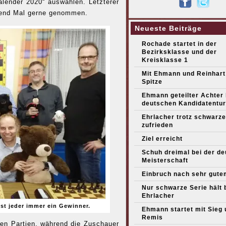
ender 2020“ auswählen. Letzterer
zend Mal gerne genommen.
Neueste Beiträge
Rochade startet in der
Bezirksklasse und der
Kreisklasse 1
Mit Ehmann und Reinhart
Spitze
Ehmann geteilter Achter
deutschen Kandidatentur
Ehrlacher trotz schwarze
zufrieden
Ziel erreicht
Schuh dreimal bei der d
Meisterschaft
Einbruch nach sehr gute
Nur schwarze Serie hält 
Ehrlacher
 ist jeder immer ein Gewinner.
Ehmann startet mit Sieg 
Remis
uten Partien, während die Zuschauer