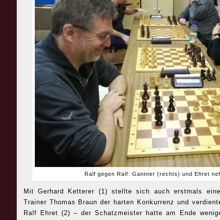
Ralf gegen Ralf: Gantner (rechts) und Ehret n
Mit Gerhard Ketterer (1) stellte sich auch erstmals ei
Trainer Thomas Braun der harten Konkurrenz und verdiente 
Ralf Ehret (2) – der Schatzmeister hatte am Ende wenig