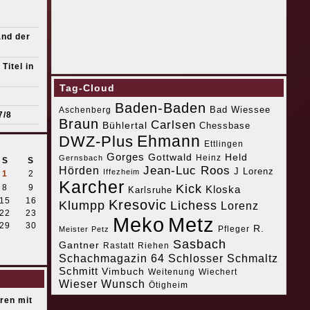
s
and der
Titel in
Tag-Cloud
Baden-Baden
Bad Wiessee
Aschenberg
7/8
Braun
Carlsen
Bühlertal
Chessbase
Ehmann
DWZ-Plus
Ettlingen
Gorges
Gottwald
Held
Heinz
Gernsbach
S
S
Jean-Luc Roos
Hörden
J Lorenz
Iffezheim
1
2
Karcher
Kick
8
9
Kloska
Karlsruhe
15
16
Kresovic
Klumpp
Lichess
Lorenz
22
23
Meko
Metz
29
30
R.
Pfleger
Meister Petz
Sasbach
Gantner
Riehen
Rastatt
Schachmagazin 64
Schlosser
Schmaltz
Schmitt
Vimbuch
Weitenung
Wiechert
Wieser
Wunsch
Ötigheim
eren mit