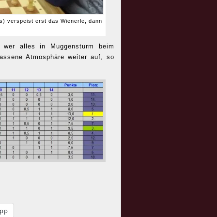
s) verspeist erst das Wienerle, dann
 wer alles in Muggensturm beim
lassene Atmosphäre weiter auf, so
pp