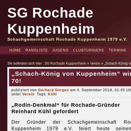
SG Rochade
Kuppenheim
Schachgemeinschaft Rochade Kuppenheim 1979 e.V.
HOME
RANGLISTE
JUGEND
CLUBTURNIERE
TERMINE
Sie befinden sich hier :
SG Rochade Kuppenheim
»
Verein
» „Schach-König v
„Schach-König von Kuppenheim“ wi
70!
publiziert von
Gerhard Gorges
am 4. September 2018, 01:45 Uh
unter
Verein
Tags:
Kühl
„Rodin-Denkmal“ für Rochade-Gründer
Reinhard Kühl gefordert
Der Gründer der Schachgemeinschaft Ro
Kuppenheim 1979 e.V. feiert heute seine