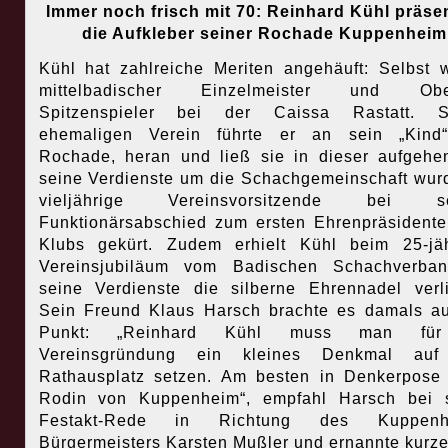
Immer noch frisch mit 70: Reinhard Kühl präsen
die Aufkleber seiner Rochade Kuppenheim
Kühl hat zahlreiche Meriten angehäuft: Selbst 
mittelbadischer Einzelmeister und Ober
Spitzenspieler bei der Caissa Rastatt. S
ehemaligen Verein führte er an sein „Kind“
Rochade, heran und ließ sie in dieser aufgehe
seine Verdienste um die Schachgemeinschaft wur
vieljährige Vereinsvorsitzende bei s
Funktionärsabschied zum ersten Ehrenpräsident
Klubs gekürt. Zudem erhielt Kühl beim 25-jä
Vereinsjubiläum vom Badischen Schachverban
seine Verdienste die silberne Ehrennadel verl
Sein Freund Klaus Harsch brachte es damals a
Punkt: „Reinhard Kühl muss man für
Vereinsgründung ein kleines Denkmal au
Rathausplatz setzen. Am besten in Denkerpose
Rodin von Kuppenheim“, empfahl Harsch bei s
Festakt-Rede in Richtung des Kuppenh
Bürgermeisters Karsten Mußler und ernannte kurz