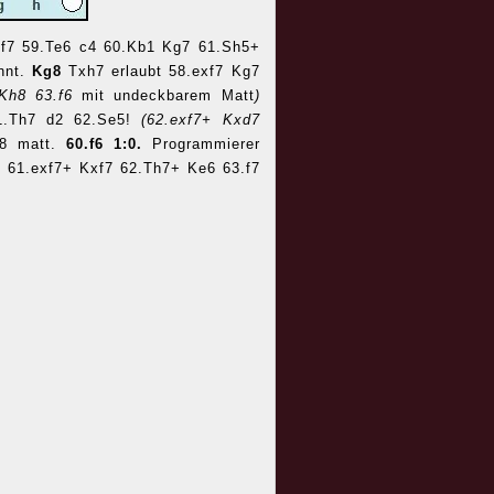
Tf7 59.Te6 c4 60.Kb1 Kg7 61.Sh5+
nnt.
Kg8
Txh7 erlaubt 58.exf7 Kg7
 Kh8 63.f6
mit undeckbarem Matt
)
1.Th7 d2 62.Se5!
(62.exf7+ Kxd7
g8 matt.
60.f6 1:0.
Programmierer
 61.exf7+ Kxf7 62.Th7+ Ke6 63.f7