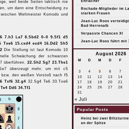
Ehrlacher
ge, weil beide Seiten taktisch nie
ren, um dann eine Entscheidung zu
Rochade-Mitglieder im L
starken Frauen
 zwischen Weltmeister Komodo und
Jean-Luc Roos verteidigt 
Bad Herrenalb
Verpasste Chancen XI
d6 7.h3 La7 8.Sbd2 0–0 9.Sf1 d5
Jean-Luc Roos führt mit 
6 Txe6 15.cxd4 exd4 16.Dd2 Sh5
c2
Die Stellung ist laut Komodo 10
August 2026
ionelle Schwächung der schwarzen
M
D
M
D
F
g7 überführen.
22.Sh2 Sg7 23.The1
Se7 überzeugt mehr, um mit c5
3
4
5
6
7
n bzw. den weißen Vorstoß nach f5
10
11
12
13
14
f6 Txf6 32.g4
32.Sg4 Te6 33.Txe6
17
18
19
20
21
24
25
26
27
28
.Te4 Dd6 34.Tf1
31
« Juli
Popular Posts
Heinz bei zwei Blitzturni
an der Spitze