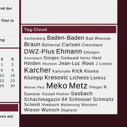
and der
Titel in
Tag-Cloud
Baden-Baden
Bad Wiessee
Aschenberg
7/8
Braun
Carlsen
Bühlertal
Chessbase
Ehmann
DWZ-Plus
Ettlingen
Gorges
Gottwald
Held
Heinz
Gernsbach
S
S
Jean-Luc Roos
Hörden
J Lorenz
Iffezheim
1
2
Karcher
Kick
8
9
Kloska
Karlsruhe
15
16
Kresovic
Klumpp
Lichess
Lorenz
22
23
Meko
Metz
29
30
R.
Pfleger
Meister Petz
Sasbach
Gantner
Riehen
Rastatt
Schachmagazin 64
Schlosser
Schmaltz
Schmitt
Vimbuch
Weitenung
Wiechert
Wieser
Wunsch
Ötigheim
eren mit