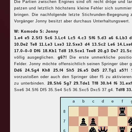
Die Partien zwischen Engines sind oft recht dröge und lan
patzen und letztlich höchstens kleine Fehler sich summie
bringen. Die nachfolgende letzte Stichrunden-Begegnung
Vorgänger Jonny besitzt aber durchaus Unterhaltungswert.
W: Komodo S: Jonny
1.e4 e5 2.Sf3 Sc6 3.Lc4 Lc5 4.c3 Sf6 5.d3 a6 6.Lb3 
10.De2 Te8 11.Le3 Lxe3 12.Sxe3 d4 13.Sc2 Le6 14.Lxe
17.0–0–0 Df6 18.Kb1 Td8 19.Sce1 Tee8 20.g3 De7 21.S
völlig ausgeglichen.
g6?!
Die erste unmerkliche posit
Felder. Jonny möchte offensichtlich seinen Springer über 
Dd6 24.Sg4 Kh8 25.f4 Sh5 26.e5 Dd5 27.Tg1 a5?!
vorzustoßen oder auch den Springer über f5 zu aktiviere
zu unterbinden.
28.Sh6 Sg7 29.Tde1 Tf8 30.h4 f6 31.ex
Sxe6 34.Sf6 Df5 35.Se4 Sc5 36.Sxc5 Dxc5 37.g4.
Tdf8 33