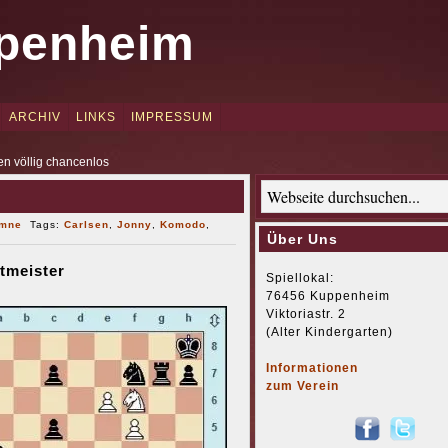
penheim
ARCHIV
LINKS
IMPRESSUM
en völlig chancenlos
umne
Tags:
Carlsen
,
Jonny
,
Komodo
,
Über Uns
tmeister
Spiellokal:
76456 Kuppenheim
Viktoriastr. 2
(Alter Kindergarten)
Informationen
zum Verein