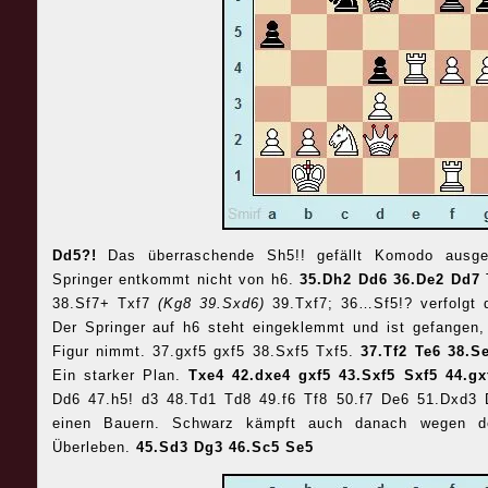
Dd5?!
Das überraschende Sh5!! gefällt Komodo ausge
Springer entkommt nicht von h6.
35.Dh2 Dd6 36.De2 Dd7
38.Sf7+ Txf7
(Kg8 39.Sxd6)
39.Txf7; 36…Sf5!? verfolgt 
Der Springer auf h6 steht eingeklemmt und ist gefangen
Figur nimmt.
37.gxf5 gxf5 38.Sxf5 Txf5.
37.Tf2 Te6 38.S
Ein starker Plan.
Txe4 42.dxe4 gxf5 43.Sxf5 Sxf5 44.g
Dd6 47.h5! d3 48.Td1 Td8 49.f6 Tf8 50.f7 De6 51.Dxd3
einen Bauern.
Schwarz kämpft auch danach wegen d
Überleben.
45.Sd3 Dg3 46.Sc5 Se5