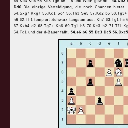
64.Kb3 Kh6 65.Kc3 Tg5 66.Tf8 und Weiß gewinnt.
48.Dd2 
Dd6
Die einzige Verteidigung, die noch Chancen bietet
54.Sxg7 Kxg7 55.Kc1 Sc4 56.Th3 Se5 57.Kd2 b5 58.Tg3+
h6 62.Th1 tempiert Schwarz langsam aus. Kh7 63.Tg1 h5 
67.Kxb4 d2 68.Tg7+ Kh6 69.Tg1 h3 70.Kc3 h2 71.Tf1 K
54.Td1 und der d-Bauer fällt.
54.e6 b6 55.Dc3 Dc5 56.Dxc