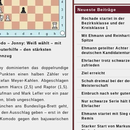
Neueste Beiträge
Rochade startet in der
Bezirksklasse und der
Kreisklasse 1
Mit Ehmann und Reinhart
Spitze
do – Jonny: Weiß wählt – mit
Ehmann geteilter Achter
terhilfe – den stärksten
deutschen Kandidatentur
nnzug
Ehrlacher trotz schwarze
zufrieden
y dominierten das doppelrundige
Ziel erreicht
Punkten einen halben Zähler vor
tefan Meyer-Kahlen. Abgeschlagen
Schuh dreimal bei der d
Meisterschaft
ramm Hiarcs (2,5) und Raptor (1,5).
fman und Mark Lefler vor ein paar
Einbruch nach sehr gute
en, blieb ungeschlagen.
Nur schwarze Serie hält 
Ehrlacher
nchen ans Bundesliga-Brett geht,
den Ausschlag geben – erst in der
Ehmann startet mit Sieg 
Remis
h Komodo gegen den bajuwarischen
Starker Start von Marku