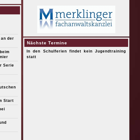
 an der
Nächste Termine
In den Schulferien findet kein Jugendtraining
 beim
nier
statt
r Serie
eutschen
m Start
bei
und
s