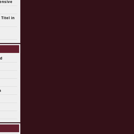
fensive
Titel in
d
n