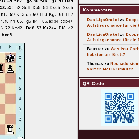
Sf7 49.Sd7 Tg8 50.Sf6 Tg7 51.Da5
.
52.e5!
52.Se8 De5 53.Dxe5 Sxe5
Kommentare
 Kf7 59.Kc3 c5 60.Th3 Kg7 61.Th2
Das LigaOrakel
zu
Doppe
64.f6 h4 65.Tg5 b4+ 66.axb4 cxb4+
Aufstiegschance für die
g6 72.Kxd2.
Dd8 53.Ka2+– Df8
d2
Das LigaOrakel
zu
Doppe
5 bxc5
Aufstiegschance für die
Beuster
zu
Was isst Car
liebsten am Brett?
Thomas
zu
Rochade sieg
vierten Mal in Umkirch
QR-Code