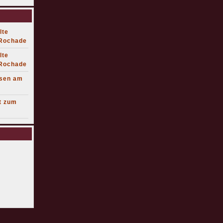
lte
 Rochade
lte
 Rochade
lsen am
t zum