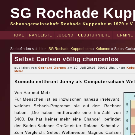
SG Rochade Kup
Schachgemeinschaft Rochade Kuppenheim 1979 e.V.
HOME
RANGLISTE
JUGEND
CLUBTURNIERE
TERMINE
Sie befinden sich hier :
SG Rochade Kuppenheim
»
Kolumne
» Selbst Carls
Selbst Carlsen völlig chancenlos
publiziert von
Gerhard Gorges
am 10. Juli 2016, 00:01 Uhr, unter
Kol
Meko
Komodo entthront Jonny als Computerschach-Wel
Von Hartmut Metz
Für Menschen ist es inzwischen nahezu irrelevant,
welches Schach-Programm sie auf dem Rechner
haben. „Die haben mittlerweile eine Elo-Zahl von
3400. Da hat keiner mehr eine Chance“, befindet
der Baden-Badener Großmeister Roland Schmaltz.
Zum Vergleich: Selbst Weltmeister Magnus Carlsen