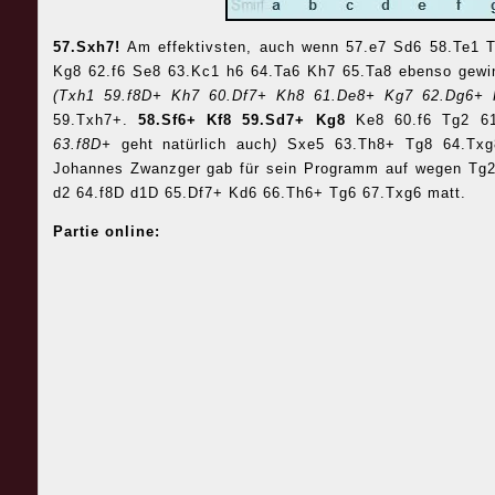
57.Sxh7!
Am effektivsten, auch wenn 57.e7 Sd6 58.Te1 
Kg8 62.f6 Se8 63.Kc1 h6 64.Ta6 Kh7 65.Ta8 ebenso gewi
(Txh1 59.f8D+ Kh7 60.Df7+ Kh8 61.De8+ Kg7 62.Dg6+
59.Txh7+.
58.Sf6+ Kf8 59.Sd7+ Kg8
Ke8 60.f6 Tg2 6
63.f8D+
geht natürlich auch
)
Sxe5 63.Th8+ Tg8 64.Tx
Johannes Zwanzger gab für sein Programm auf wegen Tg2
d2 64.f8D d1D 65.Df7+ Kd6 66.Th6+ Tg6 67.Txg6 matt.
Partie online: