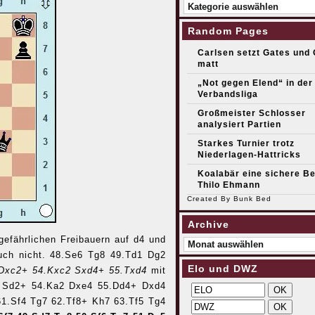
Kategorien
Random Pages
Carlsen setzt Gates und
matt
„Not gegen Elend“ in der
Verbandsliga
Großmeister Schlosser
analysiert Partien
Starkes Turnier trotz
Niederlagen-Hattricks
Koalabär eine sichere Be
Thilo Ehmann
Created By
Bunk Bed
Archive
Archive
efährlichen Freibauern auf d4 und
auch nicht. 48.Se6 Tg8 49.Td1 Dg2
Elo und DWZ
 Dxc2+ 54.Kxc2 Sxd4+ 55.Txd4
mit
 Sd2+ 54.Ka2 Dxe4 55.Dd4+ Dxd4
61.Sf4 Tg7 62.Tf8+ Kh7 63.Tf5 Tg4