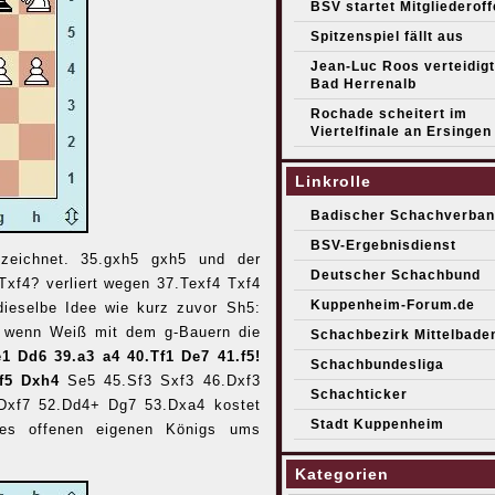
BSV startet Mitgliederof
Spitzenspiel fällt aus
Jean-Luc Roos verteidigt 
Bad Herrenalb
Rochade scheitert im
Viertelfinale an Ersingen
Linkrolle
Badischer Schachverban
BSV-Ergebnisdienst
zeichnet. 35.gxh5 gxh5 und der
Deutscher Schachbund
Txf4? verliert wegen 37.Texf4 Txf4
Kuppenheim-Forum.de
dieselbe Idee wie kurz zuvor Sh5:
, wenn Weiß mit dem g-Bauern die
Schachbezirk Mittelbade
e1 Dd6 39.a3 a4 40.Tf1 De7 41.f5!
Schachbundesliga
xf5 Dxh4
Se5 45.Sf3 Sxf3 46.Dxf3
Schachticker
 Dxf7 52.Dd4+ Dg7 53.Dxa4 kostet
Stadt Kuppenheim
es offenen eigenen Königs ums
Kategorien