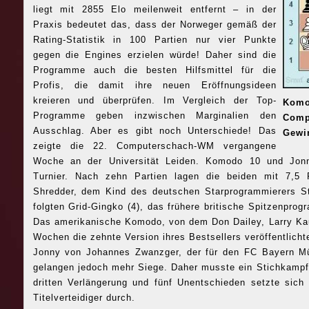
liegt mit 2855 Elo meilenweit entfernt – in der
Praxis bedeutet das, dass der Norweger gemäß der
Rating-Statistik in 100 Partien nur vier Punkte
gegen die Engines erzielen würde! Daher sind die
Programme auch die besten Hilfsmittel für die
Profis, die damit ihre neuen Eröffnungsideen
kreieren und überprüfen. Im Vergleich der Top-
Komo
Programme geben inzwischen Marginalien den
Compu
Ausschlag. Aber es gibt noch Unterschiede! Das
Gewi
zeigte die 22. Computerschach-WM vergangene
Woche an der Universität Leiden. Komodo 10 und Jonn
Turnier. Nach zehn Partien lagen die beiden mit 7,5 
Shredder, dem Kind des deutschen Starprogrammierers S
folgten Grid-Gingko (4), das frühere britische Spitzenprog
Das amerikanische Komodo, von dem Don Dailey, Larry Kau
Wochen die zehnte Version ihres Bestsellers veröffentlicht
Jonny von Johannes Zwanzger, der für den FC Bayern Mü
gelangen jedoch mehr Siege. Daher musste ein Stichkampf 
dritten Verlängerung und fünf Unentschieden setzte sic
Titelverteidiger durch.