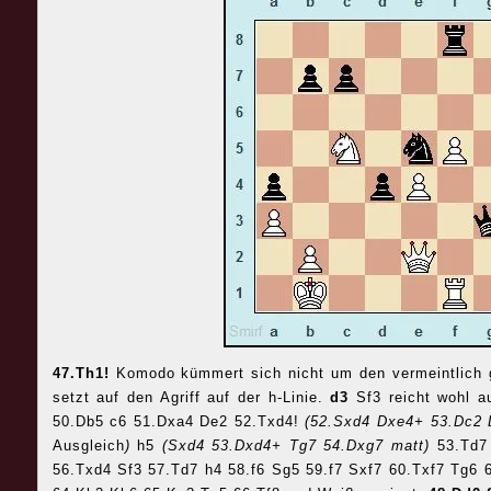
47.Th1!
Komodo kümmert sich nicht um den vermeintlich g
setzt auf den Agriff auf der h-Linie.
d3
Sf3 reicht wohl 
50.Db5 c6 51.Dxa4 De2 52.Txd4!
(52.Sxd4 Dxe4+ 53.Dc2
Ausgleich
)
h5
(Sxd4 53.Dxd4+ Tg7 54.Dxg7 matt)
53.Td7
56.Txd4 Sf3 57.Td7 h4 58.f6 Sg5 59.f7 Sxf7 60.Txf7 Tg6 