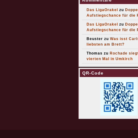
Kommentare
Das LigaOrakel
zu
Doppe
Aufstiegschance für die
Das LigaOrakel
zu
Doppe
Aufstiegschance für die
Beuster
zu
Was isst Car
liebsten am Brett?
Thomas
zu
Rochade sieg
vierten Mal in Umkirch
QR-Code