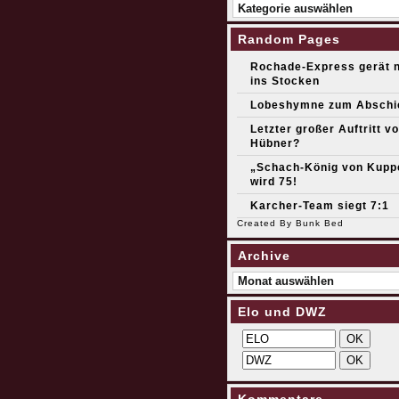
Kategorien
Random Pages
Rochade-Express gerät n
ins Stocken
Lobeshymne zum Abschi
Letzter großer Auftritt v
Hübner?
„Schach-König von Kupp
wird 75!
Karcher-Team siegt 7:1
Created By
Bunk Bed
Archive
Archive
Elo und DWZ