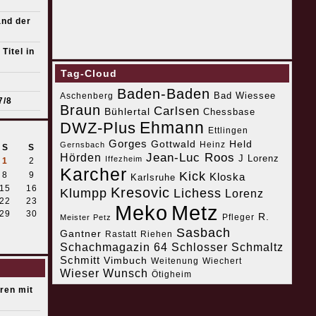
and der
Titel in
Tag-Cloud
Baden-Baden
Bad Wiessee
Aschenberg
7/8
Braun
Carlsen
Bühlertal
Chessbase
Ehmann
DWZ-Plus
Ettlingen
Gorges
Gottwald
Held
Heinz
Gernsbach
S
S
Jean-Luc Roos
Hörden
J Lorenz
Iffezheim
1
2
Karcher
Kick
8
9
Kloska
Karlsruhe
15
16
Kresovic
Klumpp
Lichess
Lorenz
22
23
Meko
Metz
29
30
R.
Pfleger
Meister Petz
Sasbach
Gantner
Riehen
Rastatt
Schachmagazin 64
Schlosser
Schmaltz
Schmitt
Vimbuch
Weitenung
Wiechert
Wieser
Wunsch
Ötigheim
eren mit