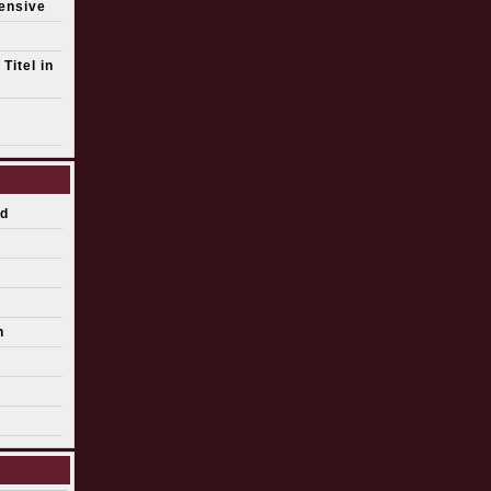
fensive
Titel in
d
n