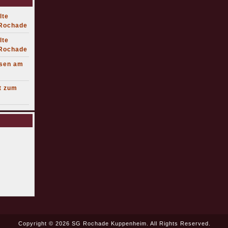
lte
 Rochade
lte
 Rochade
lsen am
t zum
Copyright © 2026 SG Rochade Kuppenheim. All Rights Reserved.