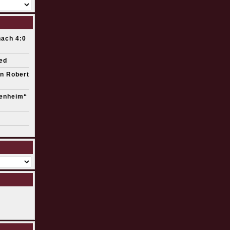
ach 4:0
ed
on Robert
enheim“