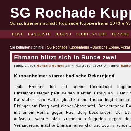
SG Rochade Kup
Schachgemeinschaft Rochade Kuppenheim 1979 e.V.
HOME
RANGLISTE
JUGEND
CLUBTURNIERE
TERMINE
Sie befinden sich hier :
SG Rochade Kuppenheim
»
Badische Ebene
,
Pokal
Ehmann blitzt sich in Runde zwei
publiziert von
Gerhard Gorges
am 7. Mai 2026, 19:05 Uhr, unter
Badis
Kuppenheimer startet badische Rekordjagd
Thilo Ehmann hat mit seiner Rekordjagd begonn
Einzelpokalsieger peilt seinen siebten Erfolg an. Dami
Karlsruher Hajo Vatter gleichziehen. Bisher liegt Ehma
Eisinger auf Rang zwei dieser Ahnentafel. Der deutsche P
mit einem Remis gegen Paul Berg bescheiden. Der Ett
aufweist, wehrte sich zunächst erfolgreich gegen de
Verlängerung machte Ehmann alles klar und zog in Runde z