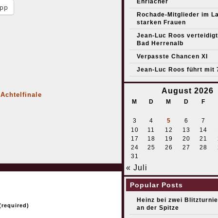
Ehrlacher
pp
Rochade-Mitglieder im L
starken Frauen
Jean-Luc Roos verteidigt 
Bad Herrenalb
Verpasste Chancen XI
Jean-Luc Roos führt mit 
August 2026
Achtelfinale
M
D
M
D
F
3
4
5
6
7
10
11
12
13
14
17
18
19
20
21
24
25
26
27
28
31
« Juli
Popular Posts
Heinz bei zwei Blitzturni
required)
an der Spitze