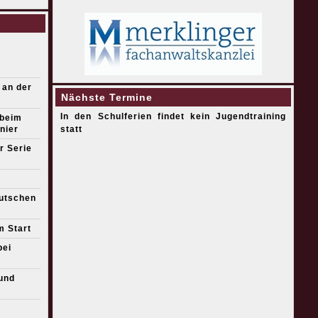
 an der
Nächste Termine
In den Schulferien findet kein Jugendtraining
 beim
nier
statt
r Serie
eutschen
m Start
bei
und
s