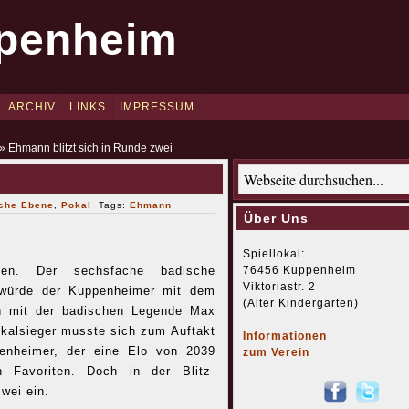
penheim
ARCHIV
LINKS
IMPRESSUM
» Ehmann blitzt sich in Runde zwei
che Ebene
,
Pokal
Tags:
Ehmann
Über Uns
Spiellokal:
76456 Kuppenheim
en. Der sechsfache badische
Viktoriastr. 2
t würde der Kuppenheimer mit dem
(Alter Kindergarten)
nn mit der badischen Legende Max
okalsieger musste sich zum Auftakt
Informationen
enheimer, der eine Elo von 2039
zum Verein
n Favoriten. Doch in der Blitz-
wei ein.