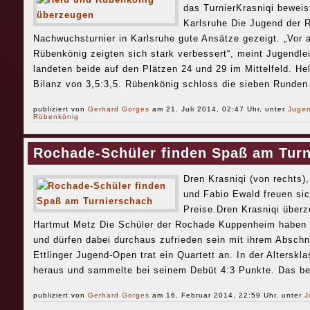
das TurnierKrasniqi beweis
Karlsruhe Die Jugend der
Nachwuchsturnier in Karlsruhe gute Ansätze gezeigt. „Vor 
Rübenkönig zeigten sich stark verbessert“, meint Jugendle
landeten beide auf den Plätzen 24 und 29 im Mittelfeld. Hel
Bilanz von 3,5:3,5. Rübenkönig schloss die sieben Runden 
publiziert von
Gerhard Gorges
am 21. Juli 2014, 02:47 Uhr, unter
Juge
Rübenkönig
Rochade-Schüler finden Spaß am Tur
Dren Krasniqi (von rechts)
und Fabio Ewald freuen sic
Preise.Dren Krasniqi überz
Hartmut Metz Die Schüler der Rochade Kuppenheim haben e
und dürfen dabei durchaus zufrieden sein mit ihrem Abschn
Ettlinger Jugend-Open trat ein Quartett an. In der Alterskl
heraus und sammelte bei seinem Debüt 4:3 Punkte. Das be
publiziert von
Gerhard Gorges
am 16. Februar 2014, 22:59 Uhr, unter
J