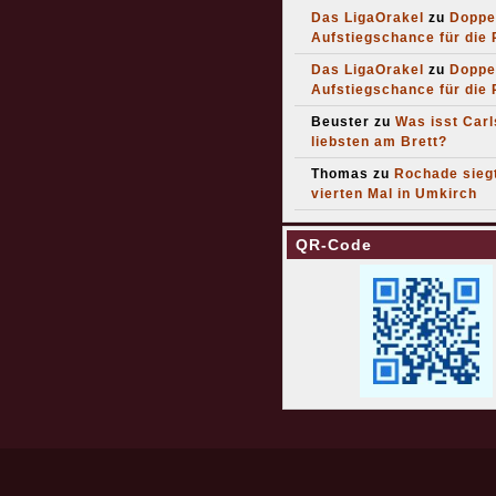
Das LigaOrakel
zu
Doppe
Aufstiegschance für die
Das LigaOrakel
zu
Doppe
Aufstiegschance für die
Beuster
zu
Was isst Car
liebsten am Brett?
Thomas
zu
Rochade sieg
vierten Mal in Umkirch
QR-Code