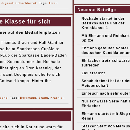
r
Jugend
,
Schachbezirk
Tags:
Ewald
,
Neueste Beiträge
Rochade startet in der
 Klasse für sich
Bezirksklasse und der
Kreisklasse 1
er auf den Medaillenplätzen
Mit Ehmann und Reinhart
Spitze
 Thomas Braun und Ralf Gantner
Ehmann geteilter Achter
ise beim Sparkassen-CupMalte
deutschen Kandidatentur
d-Cup der Sparkasse Baden-Baden
Ehrlacher trotz schwarze
em Schachturnier der Rochade
zufrieden
lber ging an Dren Krasniqi, der
Ziel erreicht
l samt Buchpreis sicherte sich
Gottwald knapp. Hinter ihm
Schuh dreimal bei der d
Meisterschaft
Einbruch nach sehr gute
gend
Tags:
Borgmann
,
Braun
,
Krasniqi
,
Nur schwarze Serie hält 
Ehrlacher
Ehmann startet mit Sieg 
Remis
Starker Start von Marku
elte sich in Karlsruhe warm für