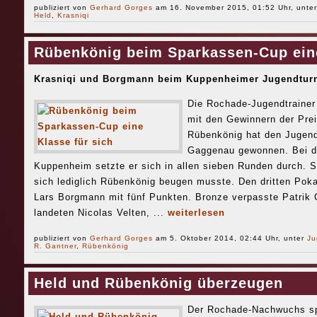
publiziert von
Gerhard Gorges
am 16. November 2015, 01:52 Uhr, unte
Held
,
Krasniqi
Rübenkönig beim Sparkassen-Cup eine
Krasniqi und Borgmann beim Kuppenheimer Jugendturni
Die Rochade-Jugendtrainer
mit den Gewinnern der Pre
Rübenkönig hat den Jugen
Gaggenau gewonnen. Bei d
Kuppenheim setzte er sich in allen sieben Runden durch. Si
sich lediglich Rübenkönig beugen musste. Den dritten Poka
Lars Borgmann mit fünf Punkten. Bronze verpasste Patrik 
landeten Nicolas Velten, ...
weiterlesen
publiziert von
Gerhard Gorges
am 5. Oktober 2014, 02:44 Uhr, unter
Ju
R. Gantner
,
Rübenkönig
Held und Rübenkönig überzeugen
Der Rochade-Nachwuchs spi