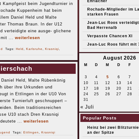
Ehrlacher
t Kampfgeist beim Jugendturnier in
Rochade-Mitglieder im L
 Rochade Kuppenheim hat beim
starken Frauen
allem Daniel Held und Malte
Jean-Luc Roos verteidigt 
iter Thomas Braun. In der U12
Bad Herrenalb
d verteidigte eine ausge- glichene
Verpasste Chancen XI
mit ...
weiterlesen
Jean-Luc Roos führt mit 
nd
Tags:
Held
,
Karlsruhe
,
Krasniqi
,
August 2026
M
D
M
D
F
nierschach
3
4
5
6
7
, Daniel Held, Malte Rübenkönig
10
11
12
13
14
h über ihre Urkunden und
17
18
19
20
21
eugt in Ettlingen in der U10 Von
24
25
26
27
28
31
rste Turnierluft geschnuppert –
« Juli
eiden. Beim traditionsreichen
asse U10 stach Dren Krasniqi
Popular Posts
deutete ...
weiterlesen
Heinz bei zwei Blitzturni
an der Spitze
ugend
Tags:
Ettlingen
,
Krasniqi