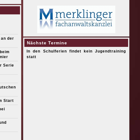
 an der
Nächste Termine
In den Schulferien findet kein Jugendtraining
 beim
nier
statt
r Serie
eutschen
m Start
bei
und
s