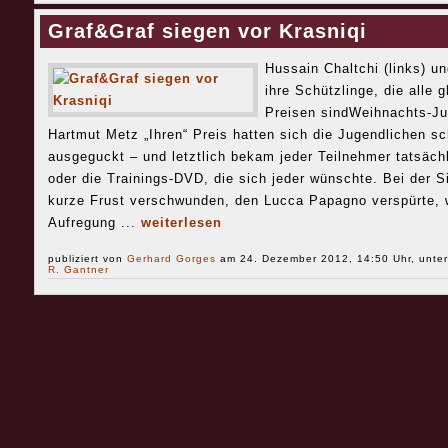
Graf&Graf siegen vor Krasniqi
Hussain Chaltchi (links) u
ihre Schützlinge, die alle
Preisen sindWeihnachts-Ju
Hartmut Metz „Ihren“ Preis hatten sich die Jugendlichen s
ausgeguckt – und letztlich bekam jeder Teilnehmer tatsäc
oder die Trainings-DVD, die sich jeder wünschte. Bei der 
kurze Frust verschwunden, den Lucca Papagno verspürte, we
Aufregung ...
weiterlesen
publiziert von
Gerhard Gorges
am 24. Dezember 2012, 14:50 Uhr, unte
R. Gantner