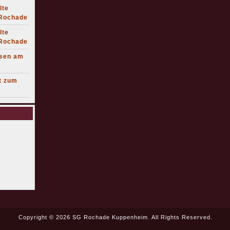
lte
 Rochade
lte
 Rochade
lsen am
t zum
Copyright © 2026 SG Rochade Kuppenheim. All Rights Reserved.