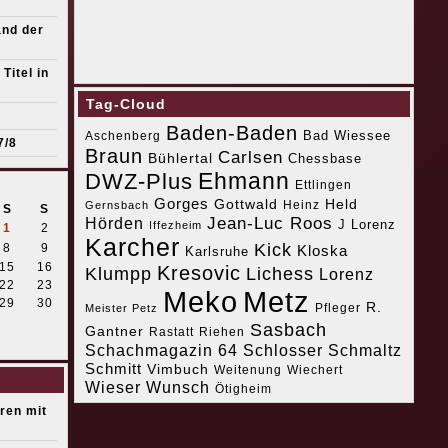
and der
Titel in
Tag-Cloud
Baden-Baden
Bad Wiessee
Aschenberg
7/8
Braun
Carlsen
Bühlertal
Chessbase
Ehmann
DWZ-Plus
Ettlingen
Gorges
Gottwald
Held
Heinz
Gernsbach
S
S
Jean-Luc Roos
Hörden
J Lorenz
Iffezheim
1
2
Karcher
Kick
8
9
Kloska
Karlsruhe
15
16
Kresovic
Klumpp
Lichess
Lorenz
22
23
Meko
Metz
29
30
R.
Pfleger
Meister Petz
Sasbach
Gantner
Riehen
Rastatt
Schachmagazin 64
Schlosser
Schmaltz
Schmitt
Vimbuch
Weitenung
Wiechert
Wieser
Wunsch
Ötigheim
eren mit