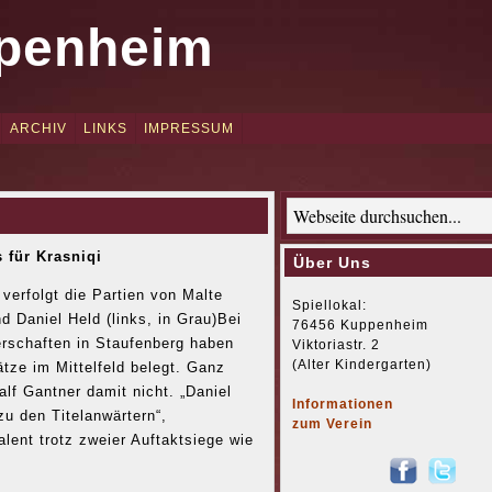
penheim
ARCHIV
LINKS
IMPRESSUM
 für Krasniqi
Über Uns
verfolgt die Partien von Malte
Spiellokal:
d Daniel Held (links, in Grau)Bei
76456 Kuppenheim
erschaften in Staufenberg haben
Viktoriastr. 2
(Alter Kindergarten)
ze im Mittelfeld belegt. Ganz
f Gantner damit nicht. „Daniel
Informationen
u den Titelanwärtern“,
zum Verein
lent trotz zweier Auftaktsiege wie