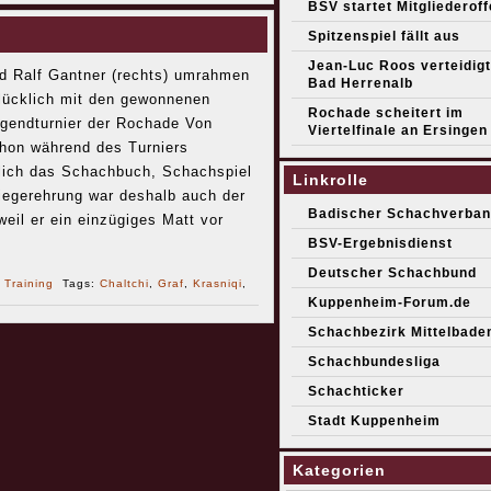
BSV startet Mitgliederof
Spitzenspiel fällt aus
Jean-Luc Roos verteidigt 
nd Ralf Gantner (rechts) umrahmen
Bad Herrenalb
 glücklich mit den gewonnenen
Rochade scheitert im
gendturnier der Rochade Von
Viertelfinale an Ersingen
chon während des Turniers
hlich das Schachbuch, Schachspiel
Linkrolle
Siegerehrung war deshalb auch der
Badischer Schachverban
il er ein einzügiges Matt vor
BSV-Ergebnisdienst
Deutscher Schachbund
r
Training
Tags:
Chaltchi
,
Graf
,
Krasniqi
,
Kuppenheim-Forum.de
Schachbezirk Mittelbade
Schachbundesliga
Schachticker
Stadt Kuppenheim
Kategorien