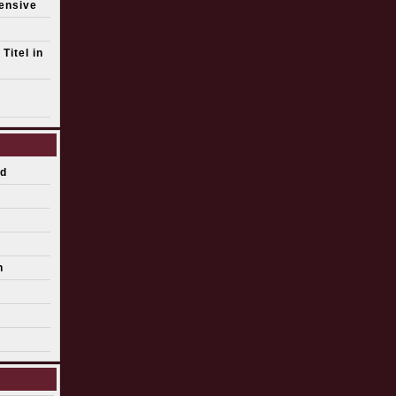
fensive
Titel in
d
n