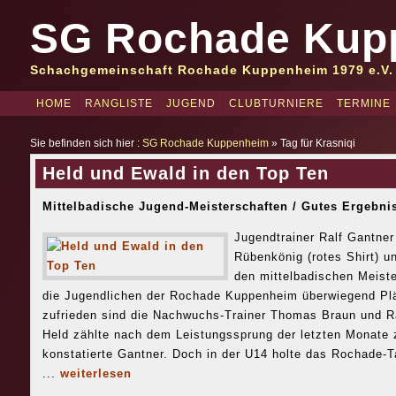
SG Rochade Kup
Schachgemeinschaft Rochade Kuppenheim 1979 e.V.
HOME
RANGLISTE
JUGEND
CLUBTURNIERE
TERMINE
Sie befinden sich hier :
SG Rochade Kuppenheim
» Tag für Krasniqi
Held und Ewald in den Top Ten
Mittelbadische Jugend-Meisterschaften / Gutes Ergebnis
Jugendtrainer Ralf Gantner 
Rübenkönig (rotes Shirt) un
den mittelbadischen Meist
die Jugendlichen der Rochade Kuppenheim überwiegend Plät
zufrieden sind die Nachwuchs-Trainer Thomas Braun und Ral
Held zählte nach dem Leistungssprung der letzten Monate z
konstatierte Gantner. Doch in der U14 holte das Rochade-Ta
...
weiterlesen