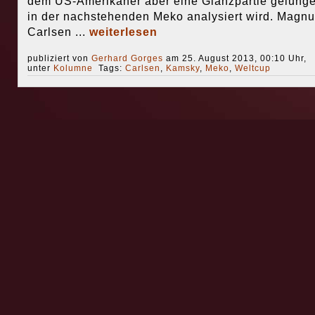
dem US-Amerikaner aber eine Glanzpartie gelunge
in der nachstehenden Meko analysiert wird. Magnu
Carlsen ...
weiterlesen
publiziert von
Gerhard Gorges
am 25. August 2013, 00:10 Uhr,
unter
Kolumne
Tags:
Carlsen
,
Kamsky
,
Meko
,
Weltcup