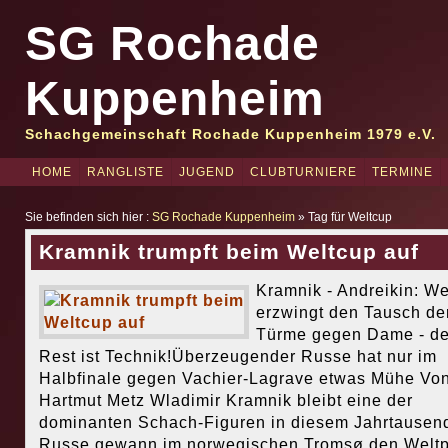
SG Rochade
Kuppenheim
Schachgemeinschaft Rochade Kuppenheim 1979 e.V.
HOME
RANGLISTE
JUGEND
CLUBTURNIERE
TERMINE
Sie befinden sich hier :
SG Rochade Kuppenheim
» Tag für Weltcup
Kramnik trumpft beim Weltcup auf
Kramnik - Andreikin: W
erzwingt den Tausch de
Türme gegen Dame - de
Rest ist Technik!Überzeugender Russe hat nur im
Halbfinale gegen Vachier-Lagrave etwas Mühe Vo
Hartmut Metz Wladimir Kramnik bleibt eine der
dominanten Schach-Figuren in diesem Jahrtausend
Russe gewann im norwegischen Tromsø den Weltp