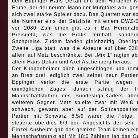
dem Eppinger Hans Dekan und dem Hördener No
Frühe, der der neunte Mann der Murgtäler war, ges
sich zwei starke Spieler dazu. Das Quartett war s
die Nummer eins der Setzliste mit einem DWZ-S
von 2080. Zum einen gibt es in Bad Herrenal
Preisgeld, was die Profis fernhält, sonder
Sachpreise. Zudem fanden gleichzeitig Oberli
Zweite Liga statt, was die Akteure auf über 23
allein auf Metz beschränkte. Bei „Mix 1“ ragten ab
allem Hans Dekan und Axel Aschenberg heraus.
Der Kuppenheimer blieb ungeschlagen und remi
an Brett drei lediglich zwei seiner neun Partie
Eppinger verlor die erste Partie wegen 
unmöglichen Zuges, danach schlug der fr
Mannschaftsführer des Bundesliga-Kaders abe
weiteren Gegner. Metz spielte zwar mit Weiß r
schwach, gewann aber auf der Spitzenpositio
Partien mit Schwarz. 6,5/9 waren die Folge.
steuerte überdies 6/9 bei. Angesichts der sehr
Einzel-Ausbeute gab das gemixte Team keinen ei
Mannschaftspunkt ab! Mit 18:0 Zählern lag das Qu