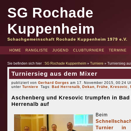
SG Rochade
Kuppenheim
Schachgemeinschaft Rochade Kuppenheim 1979 e.V.
HOME
RANGLISTE
JUGEND
CLUBTURNIERE
TERMINE
Sie befinden sich hier :
SG Rochade Kuppenheim
»
Turniere
» Turniersieg au
Turniersieg aus dem Mixer
publiziert von
Gerhard Gorges
am 17. November 2015, 00:24 Uh
unter
Turniere
Tags:
Bad Herrenalb
,
Dekan
,
Frühe
,
Kresovic
,
Aschenberg und Kresovic trumpfen in Bad
Herrenalb auf
Beim
Schnellschac
Turnier in