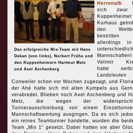
Herrenalb
ha
sich zwar 
Kuppenheim
Kurhaus getro
den Wettbe
bestritten
allerdings in
unterschiedlic
Das erfolgreiche Mix-Team mit Hans
Mannschaften!
Dekan (von links), Norbert Frühe und
Velimir Kre
den Kuppenheimern Hartmut Metz
hatte serbi
und Axel Aschenberg
Landsleute
Conweiler schon vor Wochen zugesagt, und Flori
der Ahé hatte sich mit alten Kumpels aus Ger
verabredet. Blieben noch Axel Aschenberg und H
Metz, die wegen der widersprüchli
Turnierausschreibung von einem Einzelturnie
Mannschaftswertung ausgingen. Da es sich jed
ein reines Teamturnier handelte, wurden die beid
Team „Mix 1“ gesetzt. Dabei hatten sie aber Glüc