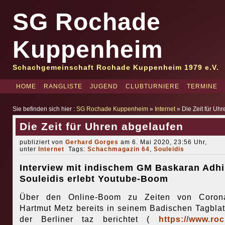
SG Rochade
Kuppenheim
Schachgemeinschaft Rochade Kuppenheim 1979 e.V.
HOME
RANGLISTE
JUGEND
CLUBTURNIERE
TERMINE
Sie befinden sich hier :
SG Rochade Kuppenheim
»
Internet
» Die Zeit für Uh
Die Zeit für Uhren abgelaufen
publiziert von
Gerhard Gorges
am 6. Mai 2020, 23:56 Uhr,
unter
Internet
Tags:
Schachmagazin 64
,
Souleidis
Interview mit indischem GM Baskaran Adhi
Souleidis erlebt Youtube-Boom
Über den Online-Boom zu Zeiten von Coron
Hartmut Metz bereits in seinem Badischen Tagblat
der Berliner taz berichtet (
https://www.ro