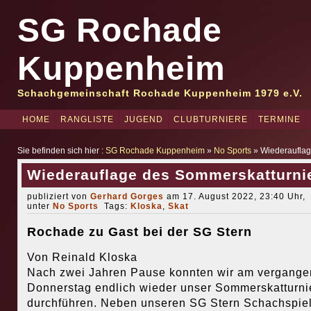
SG Rochade
Kuppenheim
Schachgemeinschaft Rochade Kuppenheim 1979 e.V.
HOME
RANGLISTE
JUGEND
CLUBTURNIERE
TERMINE
Sie befinden sich hier :
SG Rochade Kuppenheim
»
No Sports
» Wiederauflag
Wiederauflage des Sommerskatturni
publiziert von
Gerhard Gorges
am 17. August 2022, 23:40 Uhr,
unter
No Sports
Tags:
Kloska
,
Skat
Rochade zu Gast bei der SG Stern
Von Reinald Kloska
Nach zwei Jahren Pause konnten wir am vergang
Donnerstag endlich wieder unser Sommerskatturni
durchführen. Neben unseren SG Stern Schachspie