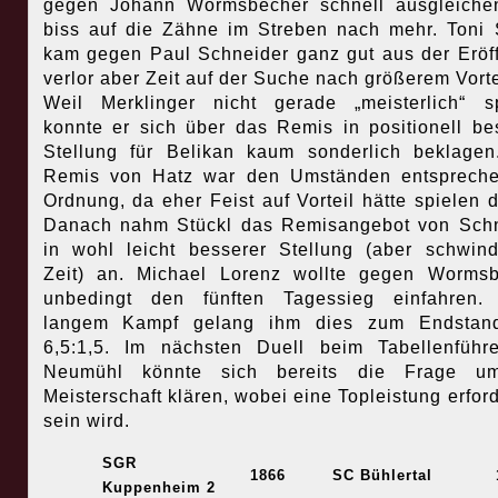
gegen Johann Wormsbecher schnell ausgleiche
biss auf die Zähne
im Streben nach mehr. Toni 
kam gegen Paul Schneider ganz gut aus der Eröf
verlor aber Zeit auf der Suche nach größerem Vorte
Weil Merklinger nicht gerade „meisterlich“ sp
konnte er sich über das Remis in positionell be
Stellung für Belikan kaum sonderlich beklage
Remis von Hatz war den Umständen entspreche
Ordnung, da eher Feist auf Vorteil hätte spielen d
Danach nahm Stückl das Remisangebot von Sch
in wohl leicht besserer Stellung (aber schwin
Zeit) an. Michael Lorenz wollte gegen Worms
unbedingt den fünften Tagessieg einfahren.
langem Kampf gelang ihm dies zum Endstan
6,5:1,5. Im nächsten Duell beim Tabellenfüh
Neumühl könnte sich bereits die Frage u
Meisterschaft klären, wobei eine Topleistung erford
sein wird.
SGR
1866
SC Bühlertal
Kuppenheim 2