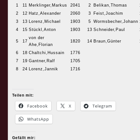
1
11
Merklinger,Markus
2041
2
Belikan,Thomas
2
12
Hatz,Alexander
2060
3
Feist,Joachim
3
13
Lorenz,Michael
1903
5
Wormsbecher,Johann
4
15
Stückl,Anton
1903
13
Schneider,Paul
von der
5
17
1820
14
Braun,Günter
Ahe,Florian
6
18
Chaltchi,Hussain
1776
7
19
Gantner,Ralf
1705
8
24
Lorenz,Jannik
1716
Teilen mit:
Facebook
X
Telegram
WhatsApp
Gefällt mir: