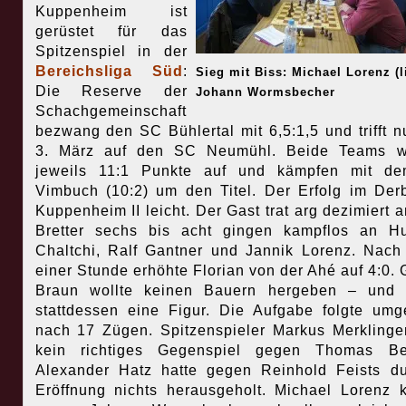
Kuppenheim ist
gerüstet für das
Spitzenspiel in der
Bereichsliga Süd
:
Sieg mit Biss: Michael Lorenz (li
Die Reserve der
Johann Wormsbecher
Schachgemeinschaft
bezwang den SC Bühlertal mit 6,5:1,5 und trifft 
3. März auf den SC Neumühl. Beide Teams w
jeweils 11:1 Punkte auf und kämpfen mit d
Vimbuch (10:2) um den Titel. Der Erfolg im Derb
Kuppenheim II leicht. Der Gast trat arg dezimiert a
Bretter sechs bis acht gingen kampflos an H
Chaltchi, Ralf Gantner und Jannik Lorenz. Nac
einer Stunde erhöhte Florian von der Ahé auf 4:0. 
Braun wollte keinen Bauern hergeben – und v
stattdessen eine Figur. Die Aufgabe folgte um
nach 17 Zügen. Spitzenspieler Markus Merklinge
kein richtiges Gegenspiel gegen Thomas Bel
Alexander Hatz hatte gegen Reinhold Feists d
Eröffnung nichts herausgeholt. Michael Lorenz 