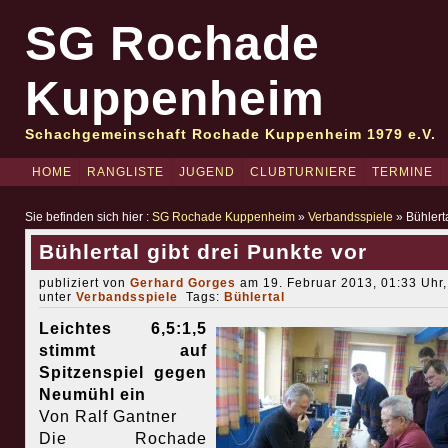
SG Rochade
Kuppenheim
Schachgemeinschaft Rochade Kuppenheim 1979 e.V.
HOME
RANGLISTE
JUGEND
CLUBTURNIERE
TERMINE
Sie befinden sich hier :
SG Rochade Kuppenheim
»
Verbandsspiele
» Bühlerta
Bühlertal gibt drei Punkte vor
publiziert von
Gerhard Gorges
am 19. Februar 2013, 01:33 Uhr,
unter
Verbandsspiele
Tags:
Bühlertal
Leichtes 6,5:1,5
stimmt auf
Spitzenspiel gegen
Neumühl ein
Von Ralf Gantner
Die Rochade