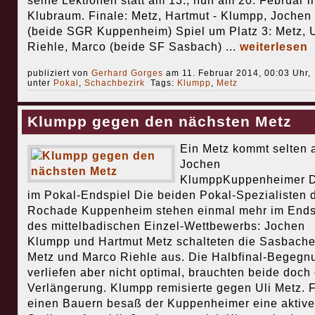
seine Lektionen statt am 13., nun am 20. Februar i
Klubraum. Finale: Metz, Hartmut - Klumpp, Jochen
(beide SGR Kuppenheim) Spiel um Platz 3: Metz, U
Riehle, Marco (beide SF Sasbach) ...
weiterlesen
publiziert von
Gerhard Gorges
am 11. Februar 2014, 00:03 Uhr,
unter
Pokal
,
Schachbezirk
Tags:
Klumpp
,
Metz
Klumpp gegen den nächsten Metz
Ein Metz kommt selten a
Jochen
KlumppKuppenheimer D
im Pokal-Endspiel Die beiden Pokal-Spezialisten 
Rochade Kuppenheim stehen einmal mehr im Ends
des mittelbadischen Einzel-Wettbewerbs: Jochen
Klumpp und Hartmut Metz schalteten die Sasbache
Metz und Marco Riehle aus. Die Halbfinal-Begegn
verliefen aber nicht optimal, brauchten beide doch 
Verlängerung. Klumpp remisierte gegen Uli Metz. 
einen Bauern besaß der Kuppenheimer eine aktive