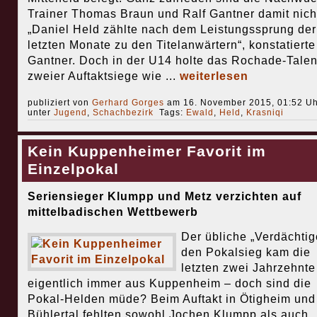
Trainer Thomas Braun und Ralf Gantner damit nich
„Daniel Held zählte nach dem Leistungssprung der
letzten Monate zu den Titelanwärtern“, konstatierte
Gantner. Doch in der U14 holte das Rochade-Talent
zweier Auftaktsiege wie ...
weiterlesen
publiziert von
Gerhard Gorges
am 16. November 2015, 01:52 Uh
unter
Jugend
,
Schachbezirk
Tags:
Ewald
,
Held
,
Krasniqi
Kein Kuppenheimer Favorit im
Einzelpokal
Seriensieger Klumpp und Metz verzichten auf
mittelbadischen Wettbewerb
Der übliche „Verdächtig
den Pokalsieg kam die
letzten zwei Jahrzehnte
eigentlich immer aus Kuppenheim – doch sind die
Pokal-Helden müde? Beim Auftakt in Ötigheim und
Bühlertal fehlten sowohl Jochen Klumpp als auch