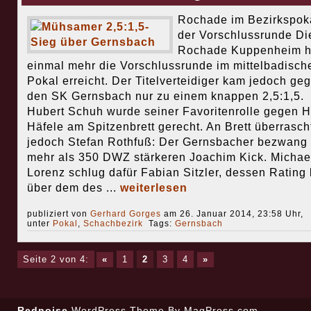
Rochade im Bezirkspoka
der Vorschlussrunde Di
Rochade Kuppenheim h
einmal mehr die Vorschlussrunde im mittelbadisch
Pokal erreicht. Der Titelverteidiger kam jedoch ge
den SK Gernsbach nur zu einem knappen 2,5:1,5.
Hubert Schuh wurde seiner Favoritenrolle gegen H
Häfele am Spitzenbrett gerecht. An Brett überrasch
jedoch Stefan Rothfuß: Der Gernsbacher bezwang
mehr als 350 DWZ stärkeren Joachim Kick. Michae
Lorenz schlug dafür Fabian Sitzler, dessen Rating 
über dem des ...
weiterlesen
publiziert von
Gerhard Gorges
am 26. Januar 2014, 23:58 Uhr,
unter
Pokal
,
Schachbezirk
Tags:
Gernsbach
Seite 2 von 4:
«
1
2
3
4
»
Rednoise
WordPress Theme
By MagPress.com