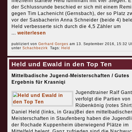
Iffezheim startete Held fulminant mit vier Siegen. Er
der Schlussrunde beschied er sich mit einem Remi
gegen Tim Lachenicht (Gernsbach), der so Platz z
vor der Sasbacherin Anna Schneider (beide 4) bele
Held verbesserte sich durch die 4,5 Zähler um
...
weiterlesen
publiziert von
Gerhard Gorges
am 13. September 2016, 15:32 Uh
unter
Schachbezirk
Tags:
Held
Held und Ewald in den Top Ten
Mittelbadische Jugend-Meisterschaften / Gutes
Ergebnis für Krasniqi
Jugendtrainer Ralf Gan
verfolgt die Partien von
Rübenkönig (rotes Shirt
Daniel Held (links, in Grau)Bei den mittelbadische
Meisterschaften in Staufenberg haben die Jugendl
der Rochade Kuppenheim überwiegend Plätze im
Mittelfeld belegt. Ganz zufrieden sind die Nachwuc