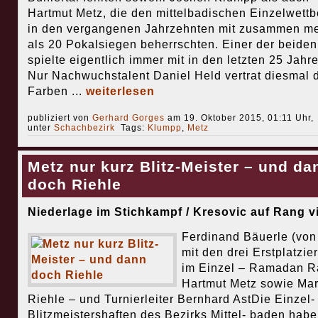
Hartmut Metz, die den mittelbadischen Einzelwett
in den vergangenen Jahrzehnten mit zusammen m
als 20 Pokalsiegen beherrschten. Einer der beiden
spielte eigentlich immer mit in den letzten 25 Jahre
Nur Nachwuchstalent Daniel Held vertrat diesmal 
Farben ...
weiterlesen
publiziert von
Gerhard Gorges
am 19. Oktober 2015, 01:11 Uhr,
unter
Schachbezirk
Tags:
Klumpp
,
Metz
Metz nur kurz Blitz-Meister – und da
doch Riehle
Niederlage im Stichkampf / Kresovic auf Rang v
Ferdinand Bäuerle (von 
mit den drei Erstplatzie
im Einzel – Ramadan R
Hartmut Metz sowie Ma
Riehle – und Turnierleiter Bernhard AstDie Einzel-
Blitzmeistershaften des Bezirks Mittel- baden hab