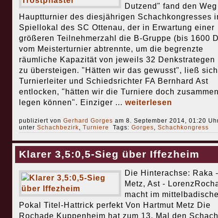
Dutzend" fand den Weg
Hauptturnier des diesjährigen Schachkongresses i
Spiellokal des SC Ottenau, der in Erwartung einer
größeren Teilnehmerzahl die B-Gruppe (bis 1600 
vom Meisterturnier abtrennte, um die begrenzte
räumliche Kapazität von jeweils 32 Denkstrategen 
zu übersteigen. "Hätten wir das gewusst", ließ sich
Turnierleiter und Schiedsrichter FA Bernhard Ast
entlocken, "hätten wir die Turniere doch zusammen
legen können". Einziger ...
weiterlesen
publiziert von
Gerhard Gorges
am 8. September 2014, 01:20 Uhr
unter
Schachbezirk
,
Turniere
Tags:
Gorges
,
Schachkongress
Klarer 3,5:0,5-Sieg über Iffezheim
Die Hinterachse: Raka 
Metz, Ast - LorenzRoch
macht im mittelbadisch
Pokal Titel-Hattrick perfekt Von Hartmut Metz Die
Rochade Kuppenheim hat zum 13. Mal den Schach