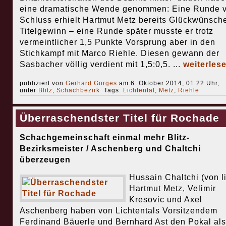
eine dramatische Wende genommen: Eine Runde v
Schluss erhielt Hartmut Metz bereits Glückwünsch
Titelgewinn – eine Runde später musste er trotz
vermeintlicher 1,5 Punkte Vorsprung aber in den
Stichkampf mit Marco Riehle. Diesen gewann der
Sasbacher völlig verdient mit 1,5:0,5. ...
weiterles
publiziert von
Gerhard Gorges
am 6. Oktober 2014, 01:22 Uhr,
unter
Blitz
,
Schachbezirk
Tags:
Lichtental
,
Metz
,
Riehle
Überraschendster Titel für Rochade
Schachgemeinschaft einmal mehr Blitz-
Bezirksmeister / Aschenberg und Chaltchi
überzeugen
Hussain Chaltchi (von li
Hartmut Metz, Velimir
Kresovic und Axel
Aschenberg haben von Lichtentals Vorsitzendem
Ferdinand Bäuerle und Bernhard Ast den Pokal als