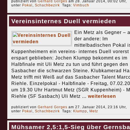
publiziert von
Gerhard Gorges
am 28. Januar 2014, 00:02 Uhr,
unter
Pokal
,
Schachbezirk
Tags:
Vimbuch
Vereinsinternes Duell vermieden
Ein Metz als Gegner – 
der andere: Im
mittelbadischen Pokal i
Kuppenheimern ein vereins- internes Duell vorerst
erspart geblieben: Jochen Klumpp bekommt es im
Halbfinale mit Uli Metz zu tun und führt gegen den
Sasbacher die schwarzen Steine. Klubkamerad Ha
Metz trifft mit Weiß auf das Sasbacher Talent Marc
Riehle. Einzelpokal - Halbfinale - Freitag, 07.02.2
um 19.30 Uhr Hartmut Metz (SGR Kuppenheim) - M
Riehle (SF Sasbach) Uli Metz ...
weiterlesen
publiziert von
Gerhard Gorges
am 27. Januar 2014, 23:16 Uhr,
unter
Pokal
,
Schachbezirk
Tags:
Klumpp
,
Metz
Mühsamer 2,5:1,5-Sieg über Gernsb