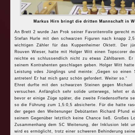
Markus Hirn bringt die dritten Mannschaft in W
An Brett 2 wurde Jan Prok seiner Favoritenrolle gerecht 
Stefan Hurle mit den schwarzen Figuren nach knapp 2,5
wichtigen Zähler für das Kuppenheimer Oktett. Der jün
Rouven Wieser, hatte mit Holger Witt einen Topscorer der
reichte es schlussendlich nicht zu etwas Zählbarem. E
seinem Kontrahenten geschlagen geben. Holger Witt hatte
Leistung vdes Jünglings und meinte: „Gegen so einen S
antreten! Er hat mich ganz schön gefordert. Weiter so.“
Ehret durfte mit den schwarzen Steinen gegen Michael
versuchen. Anfänglich sehr solide unterwegs, lehnt er 
bevor er einige Züge später, die zweite Friedensofferte s
so die Führung zum 1,5:0,5 absicherte. Für die hatte ras
der gegen den Weitenunger Debütanten Richard Pfund ein
seinem Gegenüber letztlich keine Chance ließ. Großes L
Zusammenhang dem SC Weitenung, der Inklusion lebt un
wird es ermöglicht, trotz einer schweren Behinderung sei