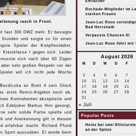
Ehrlacher
Rochade-Mitglieder im L
starken Frauen
eitenung rasch in Front.
Jean-Luc Roos verteidigt 
Bad Herrenalb
mit fast 300 DWZ mehr. Er besiegte
Verpasste Chancen XI
 Stunden und sorgte so für einen
Jean-Luc Roos führt mit 
gste Spieler der Knöpflestädter,
 Kreisklasse I gegen sich. Leider
August 2026
r musste sich nach über 60 Zügen
M
D
M
D
F
 aber sehr großen Respekt vor der
pieler will ich nicht jede Woche
3
4
5
6
7
10
11
12
13
14
 Bezdiczka an Brett 4 sein Glück
17
18
19
20
21
24
25
26
27
28
das erste Remis-Angebot noch ab,
31
eines Kontrahenten akzeptierte und
« Juli
ch Edeljoker Markus Hirn gesorgt,
e sehr solide Partie spielte und
Popular Posts
ob und Anerkennung gilt in diesem
Heinz bei zwei Blitzturni
d erfahrbar macht. Richard Pfund
an der Spitze
nen Sport auszuüben. Er wurde beim