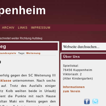
penheim
ARCHIV
LINKS
IMPRESSUM
 schreitet weiter Richtung Aufstieg
ieg
bandsspiele
Tags:
Weitenung
Über Uns
g
Spiellokal:
76456 Kuppenheim
Viktoriastr. 2
serfolg gegen den SC Weitenung III
(Alter Kindergarten)
ksklasse
unternommen. Nach sechs
auf. Trotz des Ausfalls einiger
Informationen
tz Kolb weilten beide in Urlaub)
zum Verein
ient die Punkte mit nach Hause
oltan Maki ein Remis gegen den