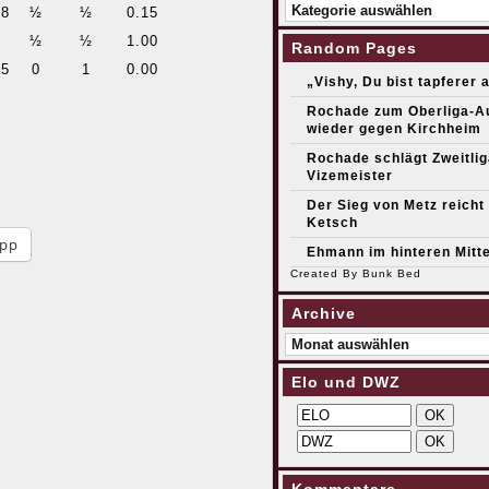
Kategorien
18
½
½
0.15
½
½
1.00
Random Pages
45
0
1
0.00
„Vishy, Du bist tapferer a
Rochade zum Oberliga-Au
wieder gegen Kirchheim
Rochade schlägt Zweitlig
Vizemeister
Der Sieg von Metz reicht 
Ketsch
pp
Ehmann im hinteren Mitte
Created By
Bunk Bed
Archive
Archive
Elo und DWZ