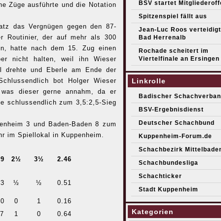
BSV startet Mitgliederof
ne Züge ausführte und die Notation
Spitzenspiel fällt aus
satz das Vergnügen gegen den 87-
Jean-Luc Roos verteidigt 
er Routinier, der auf mehr als 300
Bad Herrenalb
ann, hatte nach dem 15. Zug einen
Rochade scheitert im
Viertelfinale an Ersingen
r nicht halten, weil ihn Wieser
el drehte und Eberle am Ende der
Linkrolle
Schlussendlich bot Holger Wieser
 was dieser gerne annahm, da er
Badischer Schachverban
te schlussendlich zum 3,5:2,5-Sieg
BSV-Ergebnisdienst
Deutscher Schachbund
penheim 3 und Baden-Baden 8 zum
hr im Spiellokal in Kuppenheim.
Kuppenheim-Forum.de
Schachbezirk Mittelbade
79
2½
3½
2.46
Schachbundesliga
Schachticker
33
½
½
0.51
Stadt Kuppenheim
80
0
1
0.16
Kategorien
17
1
0
0.64