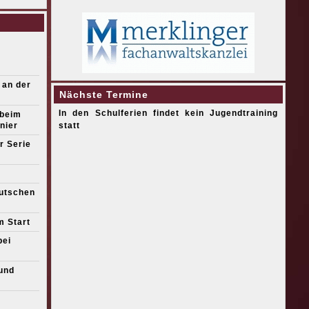
 an der
Nächste Termine
In den Schulferien findet kein Jugendtraining
 beim
nier
statt
r Serie
eutschen
m Start
bei
und
s