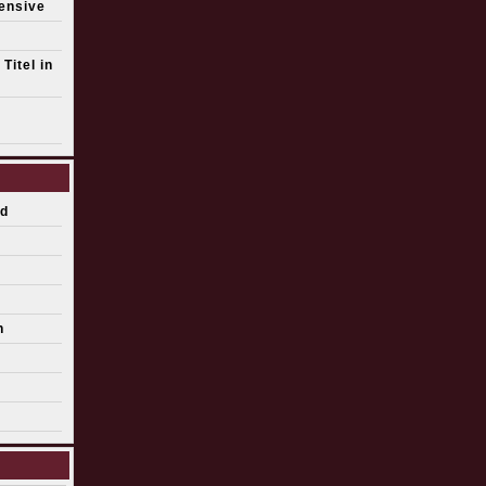
fensive
Titel in
d
n