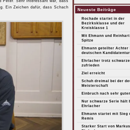
 Peter. Sehr interessant war, dass
ag. Ein Zeichen dafür, dass Schach
Neueste Beiträge
Rochade startet in der
Bezirksklasse und der
Kreisklasse 1
Mit Ehmann und Reinhart
Spitze
Ehmann geteilter Achter
deutschen Kandidatentur
Ehrlacher trotz schwarze
zufrieden
Ziel erreicht
Schuh dreimal bei der d
Meisterschaft
Einbruch nach sehr gute
Nur schwarze Serie hält 
Ehrlacher
Ehmann startet mit Sieg 
Remis
Starker Start von Marku