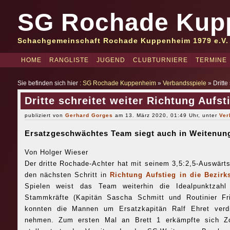
SG Rochade Kup
Schachgemeinschaft Rochade Kuppenheim 1979 e.V.
HOME
RANGLISTE
JUGEND
CLUBTURNIERE
TERMINE
Sie befinden sich hier :
SG Rochade Kuppenheim
»
Verbandsspiele
» Dritte
Dritte schreitet weiter Richtung Aufst
publiziert von
Gerhard Gorges
am 13. März 2020, 01:49 Uhr, unter
Ver
Ersatzgeschwächtes Team siegt auch in Weitenun
Von Holger Wieser
Der dritte Rochade-Achter hat mit seinem 3,5:2,5-Auswärt
den nächsten Schritt in
Richtung Aufstieg in die Bezir
Spielen weist das Team weiterhin die Idealpunktzahl 
Stammkräfte (Kapitän Sascha Schmitt und Routinier Fri
konnten die Mannen um Ersatzkapitän Ralf Ehret verd
nehmen. Zum ersten Mal an Brett 1 erkämpfte sich Z