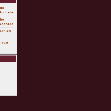
lte
 Rochade
lte
 Rochade
lsen am
t zum