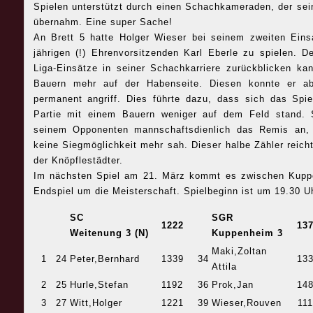
Spielen unterstützt durch einen Schachkameraden, der sei
übernahm. Eine super Sache!
An Brett 5 hatte Holger Wieser bei seinem zweiten Ein
jährigen (!) Ehrenvorsitzenden Karl Eberle zu spielen. D
Liga-Einsätze in seiner Schachkarriere zurückblicken k
Bauern mehr auf der Habenseite. Diesen konnte er abe
permanent angriff. Dies führte dazu, dass sich das Spi
Partie mit einem Bauern weniger auf dem Feld stand. 
seinem Opponenten mannschaftsdienlich das Remis an,
keine Siegmöglichkeit mehr sah. Dieser halbe Zähler reich
der Knöpflestädter.
Im nächsten Spiel am 21. März kommt es zwischen Kup
Endspiel um die Meisterschaft. Spielbeginn ist um 19.30 U
SC
SGR
1222
13
Weitenung 3 (N)
Kuppenheim 3
Maki,Zoltan
1
24
Peter,Bernhard
1339
34
13
Attila
2
25
Hurle,Stefan
1192
36
Prok,Jan
14
3
27
Witt,Holger
1221
39
Wieser,Rouven
11