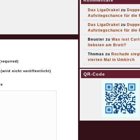
Kommentare
Das LigaOrakel
zu
Doppe
Aufstiegschance für die
Das LigaOrakel
zu
Doppe
Aufstiegschance für die
Beuster
zu
Was isst Car
liebsten am Brett?
Thomas
zu
Rochade sieg
vierten Mal in Umkirch
required)
 (wird nicht veröffentlicht)
QR-Code
te