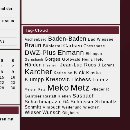
and der
Titel in
Tag-Cloud
Baden-Baden
Bad Wiessee
Aschenberg
7/8
Braun
Carlsen
Bühlertal
Chessbase
Ehmann
DWZ-Plus
Ettlingen
Gorges
Gottwald
Held
Heinz
Gernsbach
S
S
Jean-Luc Roos
Hörden
J Lorenz
Iffezheim
1
2
Karcher
Kick
8
9
Kloska
Karlsruhe
15
16
Kresovic
Klumpp
Lichess
Lorenz
22
23
Meko
Metz
29
30
R.
Pfleger
Meister Petz
Sasbach
Gantner
Riehen
Rastatt
Schachmagazin 64
Schlosser
Schmaltz
Schmitt
Vimbuch
Weitenung
Wiechert
Wieser
Wunsch
Ötigheim
eren mit