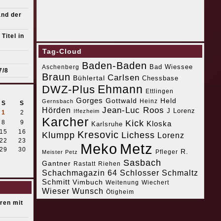
and der
Titel in
Tag-Cloud
Baden-Baden
Bad Wiessee
Aschenberg
7/8
Braun
Carlsen
Bühlertal
Chessbase
Ehmann
DWZ-Plus
Ettlingen
Gorges
Gottwald
Held
Heinz
Gernsbach
S
S
Jean-Luc Roos
Hörden
J Lorenz
Iffezheim
1
2
Karcher
Kick
8
9
Kloska
Karlsruhe
15
16
Kresovic
Klumpp
Lichess
Lorenz
22
23
Meko
Metz
29
30
R.
Pfleger
Meister Petz
Sasbach
Gantner
Riehen
Rastatt
Schachmagazin 64
Schlosser
Schmaltz
Schmitt
Vimbuch
Weitenung
Wiechert
Wieser
Wunsch
Ötigheim
eren mit