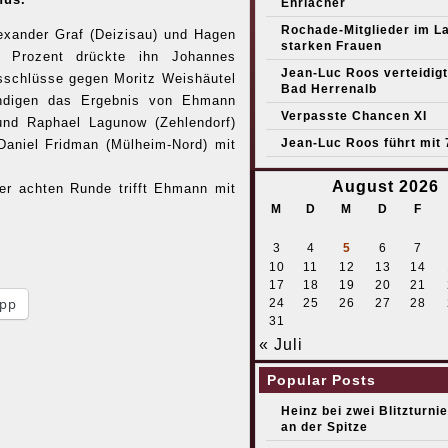
Ehrlacher
Rochade-Mitglieder im L
exander Graf (Deizisau) und Hagen
starken Frauen
 Prozent drückte ihn Johannes
Jean-Luc Roos verteidigt 
sschlüsse gegen Moritz Weishäutel
Bad Herrenalb
ändigen das Ergebnis von Ehmann
Verpasste Chancen XI
 und Raphael Lagunow (Zehlendorf)
Jean-Luc Roos führt mit 
 Daniel Fridman (Mülheim-Nord) mit
August 2026
der achten Runde trifft Ehmann mit
M
D
M
D
F
3
4
5
6
7
10
11
12
13
14
17
18
19
20
21
pp
24
25
26
27
28
31
« Juli
Popular Posts
Heinz bei zwei Blitzturni
an der Spitze