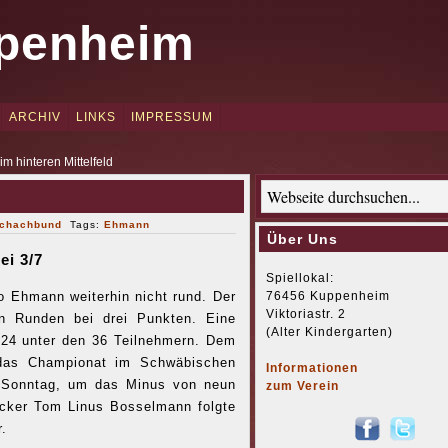
penheim
ARCHIV
LINKS
IMPRESSUM
 hinteren Mittelfeld
chachbund
Tags:
Ehmann
Über Uns
ei 3/7
Spiellokal:
76456 Kuppenheim
lo Ehmann weiterhin nicht rund. Der
Viktoriastr. 2
un Runden bei drei Punkten. Eine
(Alter Kindergarten)
 24 unter den 36 Teilnehmern. Dem
 das Championat im Schwäbischen
Informationen
d Sonntag, um das Minus von neun
zum Verein
ecker Tom Linus Bosselmann folgte
.