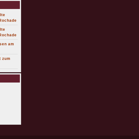
lte
 Rochade
lte
 Rochade
lsen am
t zum