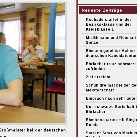
Neueste Beiträge
Rochade startet in der
Bezirksklasse und der
Kreisklasse 1
Mit Ehmann und Reinhart
Spitze
Ehmann geteilter Achter
deutschen Kandidatentur
Ehrlacher trotz schwarze
zufrieden
Ziel erreicht
Schuh dreimal bei der d
Meisterschaft
Einbruch nach sehr gute
Nur schwarze Serie hält 
Ehrlacher
Ehmann startet mit Sieg 
Remis
Großmeister bei der deutschen
Starker Start von Marku
nus.