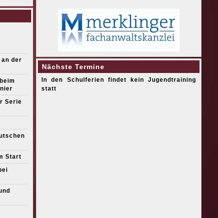
 an der
Nächste Termine
In den Schulferien findet kein Jugendtraining
 beim
nier
statt
r Serie
eutschen
m Start
bei
und
s