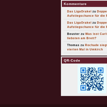
Kommentare
Das LigaOrakel
zu
Doppe
Aufstiegschance für die
Das LigaOrakel
zu
Doppe
Aufstiegschance für die
Beuster
zu
Was isst Car
liebsten am Brett?
Thomas
zu
Rochade sieg
vierten Mal in Umkirch
QR-Code