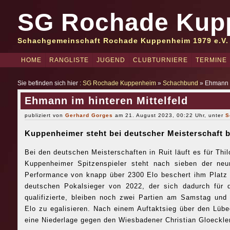
SG Rochade Kup
Schachgemeinschaft Rochade Kuppenheim 1979 e.V.
HOME
RANGLISTE
JUGEND
CLUBTURNIERE
TERMINE
Sie befinden sich hier :
SG Rochade Kuppenheim
»
Schachbund
» Ehmann im
Ehmann im hinteren Mittelfeld
publiziert von
Gerhard Gorges
am 21. August 2023, 00:22 Uhr, unter
S
Kuppenheimer steht bei deutscher Meisterschaft b
Bei den deutschen Meisterschaften in Ruit läuft es für Thi
Kuppenheimer Spitzenspieler steht nach sieben der ne
Performance von knapp über 2300 Elo beschert ihm Platz
deutschen Pokalsieger von 2022, der sich dadurch für
qualifizierte, bleiben noch zwei Partien am Samstag un
Elo zu egalisieren. Nach einem Auftaktsieg über den Lüb
eine Niederlage gegen den Wiesbadener Christian Gloeckler