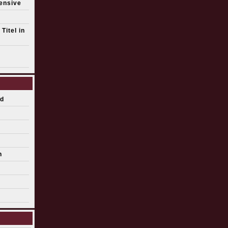
fensive
Titel in
d
n