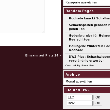
Kategorien
Random Pages
Rochade knackt Schallm
Schachspalten gehören 
guten Ton
Gedenkturnier für Helmu
Reefschläger
Gelungene Winterfeier de
Rochade
Ehmann auf Platz 24
»
DWZ-Plus: Schachwissen 
verständnis erwerben
Created By
Bunk Bed
Archive
Archive
Elo und DWZ