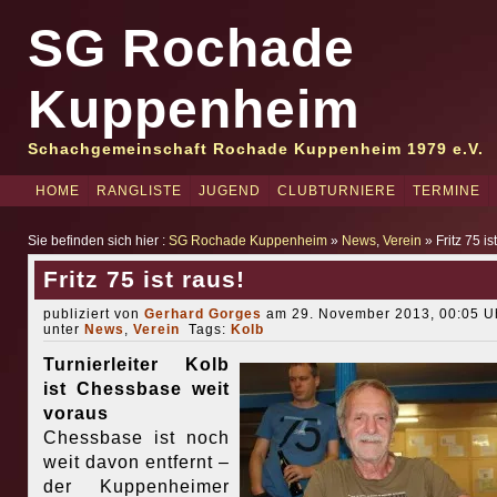
SG Rochade
Kuppenheim
Schachgemeinschaft Rochade Kuppenheim 1979 e.V.
HOME
RANGLISTE
JUGEND
CLUBTURNIERE
TERMINE
Sie befinden sich hier :
SG Rochade Kuppenheim
»
News
,
Verein
» Fritz 75 is
Fritz 75 ist raus!
publiziert von
Gerhard Gorges
am 29. November 2013, 00:05 Uh
unter
News
,
Verein
Tags:
Kolb
Turnierleiter Kolb
ist Chessbase weit
voraus
Chessbase ist noch
weit davon entfernt –
der Kuppenheimer