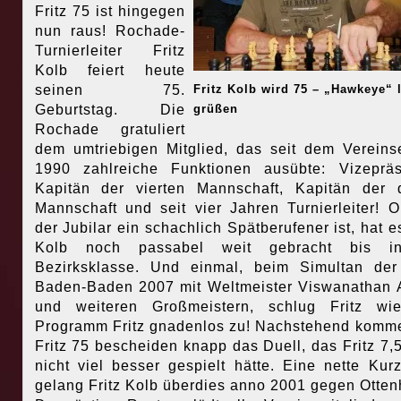
Fritz 75 ist hingegen
nun raus! Rochade-
Turnierleiter Fritz
Kolb feiert heute
seinen 75.
Fritz Kolb wird 75 – „Hawkeye“ 
Geburtstag. Die
grüßen
Rochade gratuliert
dem umtriebigen Mitglied, das seit dem Vereinsei
1990 zahlreiche Funktionen ausübte: Vizepräs
Kapitän der vierten Mannschaft, Kapitän der d
Mannschaft und seit vier Jahren Turnierleiter! 
der Jubilar ein schachlich Spätberufener ist, hat es
Kolb noch passabel weit gebracht bis i
Bezirksklasse. Und einmal, beim Simultan de
Baden-Baden 2007 mit Weltmeister Viswanathan
und weiteren Großmeistern, schlug Fritz wi
Programm Fritz gnadenlos zu! Nachstehend komme
Fritz 75 bescheiden knapp das Duell, das Fritz 7,
nicht viel besser gespielt hätte. Eine nette Kurz
gelang Fritz Kolb überdies anno 2001 gegen Otten