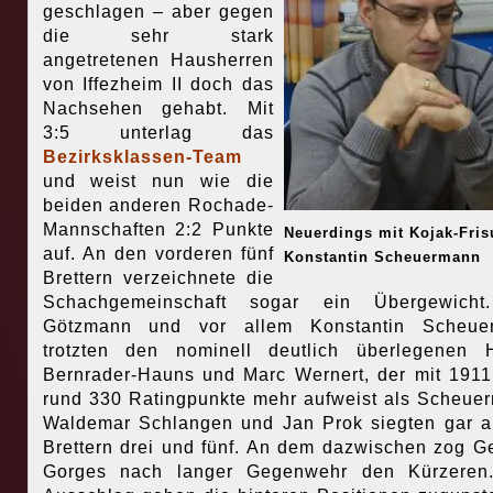
geschlagen – aber gegen
die sehr stark
angetretenen Hausherren
von Iffezheim II doch das
Nachsehen gehabt. Mit
3:5 unterlag das
Bezirksklassen-Team
und weist nun wie die
beiden anderen Rochade-
Mannschaften 2:2 Punkte
Neuerdings mit Kojak-Fris
auf. An den vorderen fünf
Konstantin Scheuermann
Brettern verzeichnete die
Schachgemeinschaft sogar ein Übergewicht
Götzmann und vor allem Konstantin Scheue
trotzten den nominell deutlich überlegenen 
Bernrader-Hauns und Marc Wernert, der mit 19
rund 330 Ratingpunkte mehr aufweist als Scheue
Waldemar Schlangen und Jan Prok siegten gar 
Brettern drei und fünf. An dem dazwischen zog G
Gorges nach langer Gegenwehr den Kürzeren