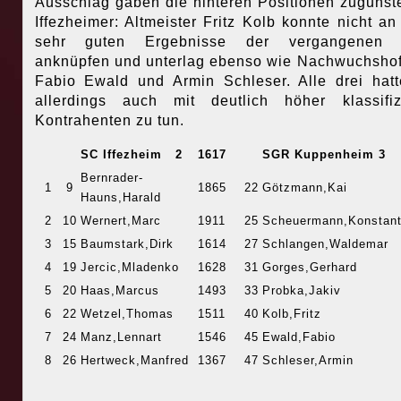
Ausschlag gaben die hinteren Positionen zugunst
Iffezheimer: Altmeister Fritz Kolb konnte nicht an
sehr guten Ergebnisse der vergangenen 
anknüpfen und unterlag ebenso wie Nachwuchsho
Fabio Ewald und Armin Schleser. Alle drei hat
allerdings auch mit deutlich höher klassifiz
Kontrahenten zu tun.
SC Iffezheim 2
1617
SGR Kuppenheim 3
Bernrader-
1
9
1865
22
Götzmann,Kai
Hauns,Harald
2
10
Wernert,Marc
1911
25
Scheuermann,Konstant
3
15
Baumstark,Dirk
1614
27
Schlangen,Waldemar
4
19
Jercic,Mladenko
1628
31
Gorges,Gerhard
5
20
Haas,Marcus
1493
33
Probka,Jakiv
6
22
Wetzel,Thomas
1511
40
Kolb,Fritz
7
24
Manz,Lennart
1546
45
Ewald,Fabio
8
26
Hertweck,Manfred
1367
47
Schleser,Armin