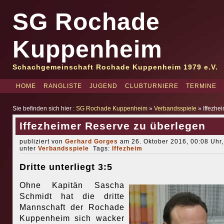
SG Rochade
Kuppenheim
Schachgemeinschaft Rochade Kuppenheim 1979 e.V.
HOME
RANGLISTE
JUGEND
CLUBTURNIERE
TERMINE
Sie befinden sich hier :
SG Rochade Kuppenheim
»
Verbandsspiele
» Iffezhe
Iffezheimer Reserve zu überlegen
publiziert von
Gerhard Gorges
am 26. Oktober 2016, 00:08 Uhr,
unter
Verbandsspiele
Tags:
Iffezheim
Dritte unterliegt 3:5
Ohne Kapitän Sascha
Schmidt hat die dritte
Mannschaft der Rochade
Kuppenheim sich wacker