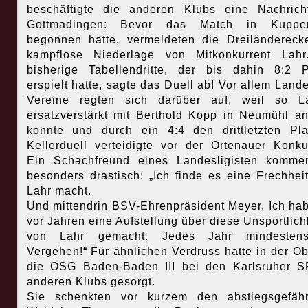
beschäftigte die anderen Klubs eine Nachric
Gottmadingen: Bevor das Match in Kuppe
begonnen hatte, vermeldeten die Dreiländereck
kampflose Niederlage von Mitkonkurrent Lahr
bisherige Tabellendritte, der bis dahin 8:2 
erspielt hatte, sagte das Duell ab! Vor allem Lande
Vereine regten sich darüber auf, weil so La
ersatzverstärkt mit Berthold Kopp in Neumühl an
konnte und durch ein 4:4 den drittletzten Pl
Kellerduell verteidigte vor der Ortenauer Konku
Ein Schachfreund eines Landesligisten kommen
besonders drastisch: „Ich finde es eine Frechhei
Lahr macht.
Und mittendrin BSV-Ehrenpräsident Meyer. Ich ha
vor Jahren eine Aufstellung über diese Unsportlich
von Lahr gemacht. Jedes Jahr mindesten
Vergehen!“ Für ähnlichen Verdruss hatte in der Ob
die OSG Baden-Baden III bei den Karlsruher 
anderen Klubs gesorgt.
Sie schenkten vor kurzem den abstiegsgefähr