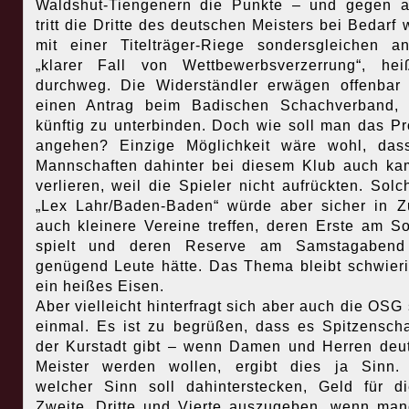
Waldshut-Tiengenern die Punkte – und gegen 
tritt die Dritte des deutschen Meisters bei Bedarf 
mit einer Titelträger-Riege sondersgleichen a
„klarer Fall von Wettbewerbsverzerrung“, he
durchweg. Die Widerständler erwägen offenbar
einen Antrag beim Badischen Schachverband, 
künftig zu unterbinden. Doch wie soll man das P
angehen? Einzige Möglichkeit wäre wohl, das
Mannschaften dahinter bei diesem Klub auch ka
verlieren, weil die Spieler nicht aufrückten. Solc
„Lex Lahr/Baden-Baden“ würde aber sicher in Z
auch kleinere Vereine treffen, deren Erste am S
spielt und deren Reserve am Samstagabend
genügend Leute hätte. Das Thema bleibt schwier
ein heißes Eisen.
Aber vielleicht hinterfragt sich aber auch die OSG 
einmal. Es ist zu begrüßen, dass es Spitzensch
der Kurstadt gibt – wenn Damen und Herren deu
Meister werden wollen, ergibt dies ja Sinn.
welcher Sinn soll dahinterstecken, Geld für d
Zweite, Dritte und Vierte auszugeben, wenn ma