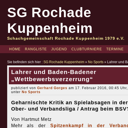
SG Rochade
Kuppenheim
Schachgemeinschaft Rochade Kuppenheim 1979 e.V.
HOME
RANGLISTE
JUGEND
CLUBTURNIERE
TERMINE
Sie befinden sich hier :
SG Rochade Kuppenheim
»
No Sports
» Lahrer und B
Lahrer und Baden-Badener
„Wettbewerbsverzerrung“
publiziert von
Gerhard Gorges
am 17. Februar 2016, 00:45 Uhr,
unter
No Sports
Geharnischte Kritik an Spielabsagen in der
Ober- und Verbandsliga / Antrag beim BSV
Von Hartmut Metz
Mehr als der
Spitzenkampf in der Verband