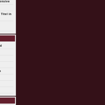
fensive
Titel in
d
n