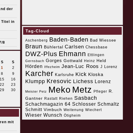
and der
Titel in
Tag-Cloud
Baden-Baden
Bad Wiessee
Aschenberg
7/8
Braun
Carlsen
Bühlertal
Chessbase
Ehmann
DWZ-Plus
Ettlingen
Gorges
Gottwald
Held
Heinz
Gernsbach
S
S
Jean-Luc Roos
Hörden
J Lorenz
Iffezheim
1
2
Karcher
Kick
8
9
Kloska
Karlsruhe
15
16
Kresovic
Klumpp
Lichess
Lorenz
22
23
Meko
Metz
29
30
R.
Pfleger
Meister Petz
Sasbach
Gantner
Riehen
Rastatt
Schachmagazin 64
Schlosser
Schmaltz
Schmitt
Vimbuch
Weitenung
Wiechert
Wieser
Wunsch
Ötigheim
eren mit