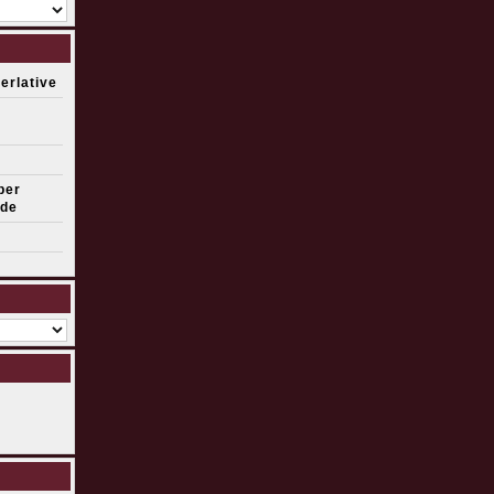
erlative
ber
ude