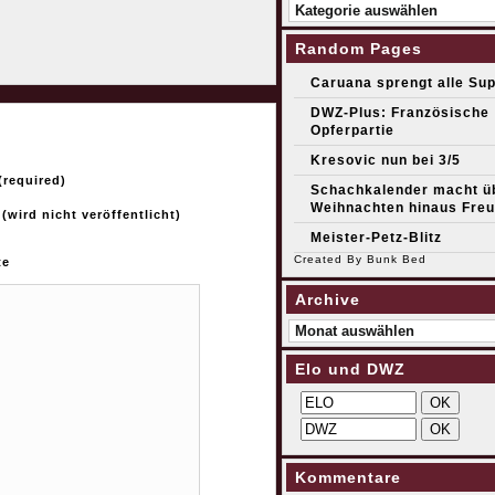
Kategorien
Random Pages
Caruana sprengt alle Sup
DWZ-Plus: Französische
Opferpartie
Kresovic nun bei 3/5
required)
Schachkalender macht ü
Weihnachten hinaus Fre
 (wird nicht veröffentlicht)
Meister-Petz-Blitz
Created By
Bunk Bed
te
Archive
Archive
Elo und DWZ
Kommentare