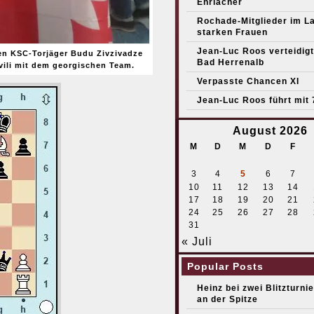
Ehrlacher
Rochade-Mitglieder im L
starken Frauen
Jean-Luc Roos verteidigt 
en KSC-Torjäger Budu Zivzivadze
Bad Herrenalb
hvili mit dem georgischen Team.
Verpasste Chancen XI
Jean-Luc Roos führt mit 
August 2026
M
D
M
D
F
3
4
5
6
7
10
11
12
13
14
17
18
19
20
21
24
25
26
27
28
31
« Juli
Popular Posts
Heinz bei zwei Blitzturni
an der Spitze