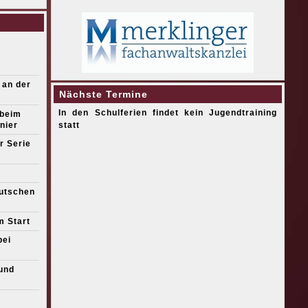
 an der
Nächste Termine
In den Schulferien findet kein Jugendtraining
 beim
nier
statt
r Serie
eutschen
m Start
bei
und
s