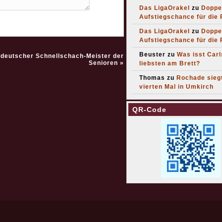
Das LigaOrakel
zu
Doppe
Aufstiegschance für die
Das LigaOrakel
zu
Doppe
Aufstiegschance für die
Beuster
zu
Was isst Car
 deutscher Schnellschach-Meister der
Senioren
»
liebsten am Brett?
Thomas
zu
Rochade sieg
vierten Mal in Umkirch
QR-Code