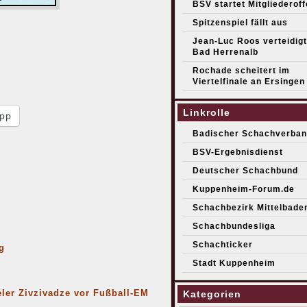
BSV startet Mitgliederof
Spitzenspiel fällt aus
Jean-Luc Roos verteidigt 
Bad Herrenalb
Rochade scheitert im
Viertelfinale an Ersingen
Linkrolle
pp
Badischer Schachverban
BSV-Ergebnisdienst
Deutscher Schachbund
Kuppenheim-Forum.de
Schachbezirk Mittelbade
Schachbundesliga
Schachticker
g
Stadt Kuppenheim
ler Zivzivadze vor Fußball-EM
Kategorien