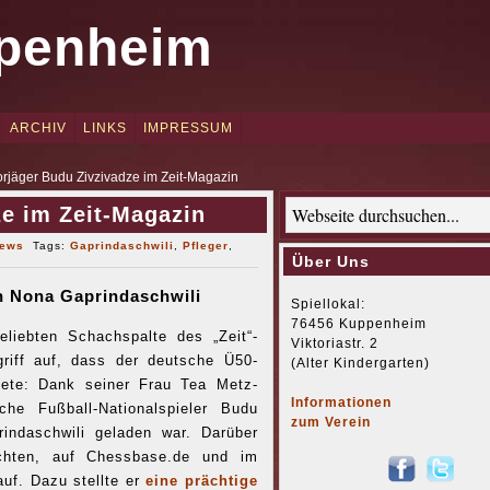
penheim
ARCHIV
LINKS
IMPRESSUM
rjäger Budu Zivzivadze im Zeit-Magazin
e im Zeit-Magazin
ews
Tags:
Gaprindaschwili
,
Pfleger
,
Über Uns
n Nona Gaprindaschwili
Spiellokal:
76456 Kuppenheim
liebten Schachspalte des „Zeit“-
Viktoriastr. 2
riff auf, dass der deutsche Ü50-
(Alter Kindergarten)
tete: Dank seiner Frau Tea Metz-
Informationen
he Fußball-Nationalspieler Budu
zum Verein
indaschwili geladen war. Darüber
chten, auf Chessbase.de und im
auf. Dazu stellte er
eine prächtige