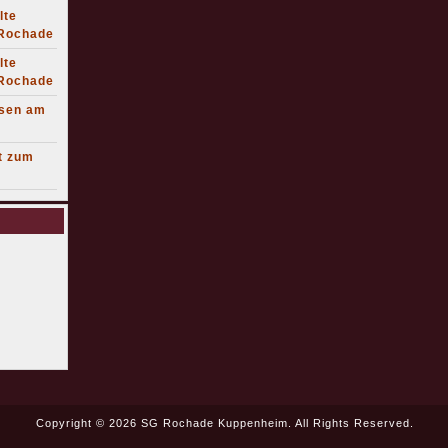
lte
 Rochade
lte
 Rochade
lsen am
t zum
Copyright © 2026 SG Rochade Kuppenheim. All Rights Reserved.