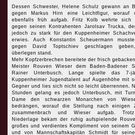
Dessen Schwester, Helene Schulz gewann an B
gegen Markus Hirn eine Leichtfigur, worauf 
ebenfalls früh aufgab. Fritz Kolb wehrte sich 
gegen seinen Kontrahenten Jarolsav Trucka, de
jedoch zu stark für den Kuppenheimer Schachv
erwies. Auch Konstantin Scheuermann musste
gegen David Toptschiev geschlagen geben
überlegen stand.
Mehr Kopfzerbrechen bereitete der frisch gebacke
Meister Rouven Wieser dem Baden-Badener Sp
Rainer Unterbusch. Lange spielte das 7-jäh
Kuppenheimer Jugendtalent auf Augenhöhe mit 
Gegner und lies sich nicht so leicht überrennen. 
Stunden gelang es jedoch Unterbusch, mit Tu
Dame den schwarzen Monarchen von Wies
bedrängen, worauf die Stellung nach einigen
zusammenbrach und Wieser aufgab. Trot
Niederlage bekam der ruhig aufspielende Rouv
großes und verdientes Kompliment von seinem 
und von Mannschaftskapitän Schmidt für sein