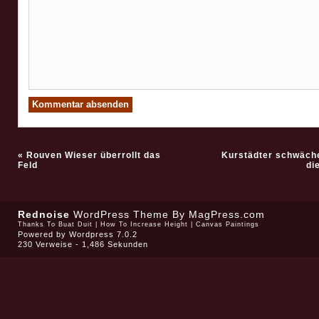
«
Rouven Wieser überrollt das
Kurstädter schwäch
Feld
di
Rednoise
WordPress Theme
By MagPress.com
Thanks To
Buat Duit
|
How To Increase Height
|
Canvas Paintings
Powered by
Wordpress 7.0.2
230 Verweise - 1,486 Sekunden