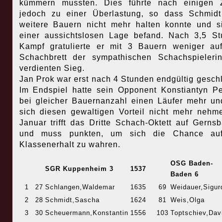
kümmern mussten. Dies führte nach einigen 
jedoch zu einer Überlastung, so dass Schmid
weitere Bauern nicht mehr halten konnte und s
einer aussichtslosen Lage befand. Nach 3,5 S
Kampf gratulierte er mit 3 Bauern weniger a
Schachbrett der sympathischen Schachspieler
verdienten Sieg.
Jan Prok war erst nach 4 Stunden endgültig gesch
Im Endspiel hatte sein Opponent Konstiantyn Pe
bei gleicher Bauernanzahl einen Läufer mehr un
sich diesen gewaltigen Vorteil nicht mehr nehm
Januar trifft das Dritte Schach-Oktett auf Gerns
und muss punkten, um sich die Chance au
Klassenerhalt zu wahren.
OSG Baden-
SGR Kuppenheim 3
1537
Baden 6
1
27
Schlangen,Waldemar
1635
69
Weidauer,Sigur
2
28
Schmidt,Sascha
1624
81
Weis,Olga
3
30
Scheuermann,Konstantin
1556
103
Toptschiev,Dav