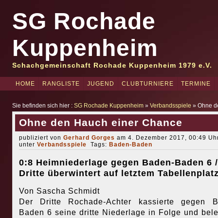
SG Rochade
Kuppenheim
Schachgemeinschaft Rochade Kuppenheim 1979 e.V.
HOME
RANGLISTE
JUGEND
CLUBTURNIERE
TERMINE
Sie befinden sich hier :
SG Rochade Kuppenheim
»
Verbandsspiele
» Ohne d
Ohne den Hauch einer Chance
publiziert von
Gerhard Gorges
am 4. Dezember 2017, 00:49 Uhr
unter
Verbandsspiele
Tags:
Baden-Baden
0:8 Heimniederlage gegen Baden-Baden 6 /
Dritte überwintert auf letztem Tabellenplat
Von Sascha Schmidt
Der Dritte Rochade-Achter kassierte gegen B
Baden 6 seine dritte Niederlage in Folge und bele