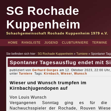
SG Rochade
Kuppenheim
Schachgemeinschaft Rochade Kuppenheim 1979 e.V.
HOME
RANGLISTE
JUGEND
CLUBTURNIERE
TERMINE
Sie befinden sich hier :
SG Rochade Kuppenheim
»
Turniere
» Spontaner Tage
Spontaner Tagesausflug endet mit Si
publiziert von
Gerhard Gorges
am 12. Oktober 2023, 22:00 Uhr,
unter
Turniere
Tags:
Kirnbach
,
Wieser
,
Wunsch
Wieser und Wunsch trumpfen im
Kirnbachjugendopen auf
Von Louis Wunsch
Vergangenen Sonntag ging es für die
Nachwuchsspieler der Rochade, Rouven Wiese