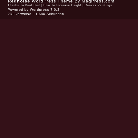
Rednoise
WordPress Theme
By MagPress.com
Thanks To
Buat Duit
|
How To Increase Height
|
Canvas Paintings
Powered by
Wordpress 7.0.3
231 Verweise - 1,640 Sekunden