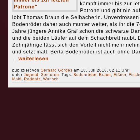
kämpft immer bis zur le
Patrone und gibt nie auf
lobt Thomas Braun die Selbacherin. Unverdrossen 
Bodenröder daher auch munter weiter, als ihr die 7
Jahre jüngere Annika Graf schon die schwarze Da
und die beiden Läufer auf dem Schachbrett raubt. 
Zehnjährige lässt sich den Vorteil nicht mehr neh
und setzt matt. Berta Bodenröder ist auch ohne D
...
weiterlesen
publiziert von
Gerhard Gorges
am 18. Juli 2018, 02:11 Uhr,
unter
Jugend
,
Senioren
Tags:
Bodenröder
,
Braun
,
Eißner
,
Fisch
Maki
,
Raddatz
,
Wunsch