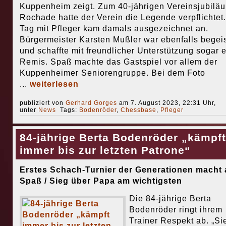
Kuppenheim zeigt. Zum 40-jährigen Vereinsjubilä
Rochade hatte der Verein die Legende verpflichtet
Tag mit Pfleger kam damals ausgezeichnet an.
Bürgermeister Karsten Mußler war ebenfalls begeis
und schaffte mit freundlicher Unterstützung sogar e
Remis. Spaß machte das Gastspiel vor allem der
Kuppenheimer Seniorengruppe. Bei dem Foto
...
weiterlesen
publiziert von
Gerhard Gorges
am 7. August 2023, 22:31 Uhr,
unter
News
Tags:
Bodenröder
,
Chessbase
,
Pfleger
84-jährige Berta Bodenröder „kämpft
immer bis zur letzten Patrone“
Erstes Schach-Turnier der Generationen macht 
Spaß / Sieg über Papa am wichtigsten
Die 84-jährige Berta
Bodenröder ringt ihrem
Trainer Respekt ab. „Si