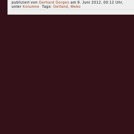
publiziert von
Gerhard Gorges
am 9. Juni 2012, 00:12 Uhr,
unter
Kolumne
Tags:
Gelfand
,
Meko