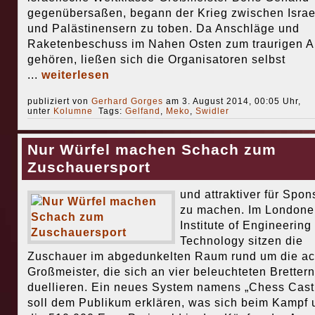
gegenübersaßen, begann der Krieg zwischen Israe
und Palästinensern zu toben. Da Anschläge und
Raketenbeschuss im Nahen Osten zum traurigen Al
gehören, ließen sich die Organisatoren selbst
...
weiterlesen
publiziert von
Gerhard Gorges
am 3. August 2014, 00:05 Uhr,
unter
Kolumne
Tags:
Gelfand
,
Meko
,
Swidler
Nur Würfel machen Schach zum
Zuschauersport
und attraktiver für Spo
zu machen. Im Londone
Institute of Engineering
Technology sitzen die
Zuschauer im abgedunkelten Raum rund um die ac
Großmeister, die sich an vier beleuchteten Brettern
duellieren. Ein neues System namens „Chess Cast
soll dem Publikum erklären, was sich beim Kampf