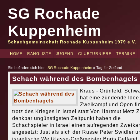
SG Rochade
Kuppenheim
Schachgemeinschaft Rochade Kuppenheim 1979 e.V.
HOME
RANGLISTE
JUGEND
CLUBTURNIERE
TERMINE
Sie befinden sich hier :
SG Rochade Kuppenheim
» Tag für Gelfand
Schach während des Bombenhagels
Kraus - Grünfeld: Schw
hat eine zündende Idee.
Zweikampf und Open fi
trotz des Krieges in Israel statt Von Hartmut Metz 
denkbar ungünstigsten Zeitpunkt haben die
Schachspieler in Israel einen aufregenden Zweika
angesetzt: Just als sich der Russe Peter Swidler u
israelische Weltklasse-Großmeister Boris Gelfand