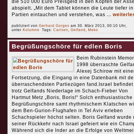
die 510 000 Euro Preisgeld in den Köpfen der Ass
abspielt. „Mit dem Tablet können die Leute tiefer in
Partien eintauchen und verstehen, was ...
weiterle
publiziert von
Gerhard Gorges
am 30. März 2013, 00:10 Uhr,
unter
Kolumne
Tags:
Carlsen
,
Gelfand
,
Meko
Begrüßungschöre für edlen Boris
Beim Rubinstein Memor
1998 überraschte Gelfa
Alexej Schirow mit eine
Fortsetzung, die Eingang in eine Datenbank mit d
überraschendsten Partiezügen fand.Israel befindet
trotz Gelfands Niederlage im Schach-Fieber Von
Hartmut Metz „Boris, Boris!“ Solch enthusiastische
Begrüßungschöre samt rhythmischem Klatschen wi
dem Ben-Gurion-Flughafen in Tel Aviv erleben
Schachspieler höchst selten. Boris Gelfand wurde
seiner Rückkehr nach Israel gefeiert wie ein Cham
Während sich die Inder an die Erfolge von Weltmei