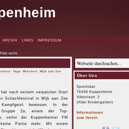
penheim
ARCHIV
LINKS
IMPRESSUM
Platz sechs
urniere
Tags:
Wiechert
,
Wijk aan Zee
Über Uns
Spiellokal:
76456 Kuppenheim
 hat nach seinem verpatzten Start
Viktoriastr. 2
en Schachfestival in Wijk aan Zee
(Alter Kindergarten)
Kampfgeist bewiesen. In der
n Gruppe 2a, einem der Top-
Informationen
re, verlor der Kuppenheimer FM
zum Verein
keine Partie mehr. Mit einem