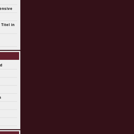
fensive
Titel in
d
n