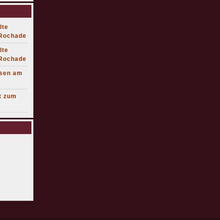
lte
 Rochade
lte
 Rochade
lsen am
t zum