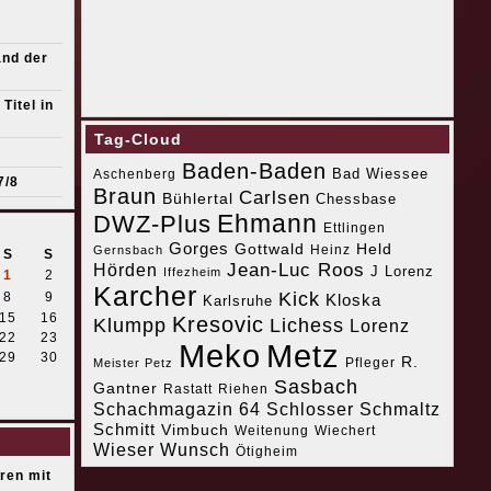
s
and der
Titel in
Tag-Cloud
Baden-Baden
Bad Wiessee
Aschenberg
7/8
Braun
Carlsen
Bühlertal
Chessbase
Ehmann
DWZ-Plus
Ettlingen
Gorges
Gottwald
Held
Heinz
Gernsbach
S
S
Jean-Luc Roos
Hörden
J Lorenz
Iffezheim
1
2
Karcher
Kick
8
9
Kloska
Karlsruhe
15
16
Kresovic
Klumpp
Lichess
Lorenz
22
23
Meko
Metz
29
30
R.
Pfleger
Meister Petz
Sasbach
Gantner
Riehen
Rastatt
Schachmagazin 64
Schlosser
Schmaltz
Schmitt
Vimbuch
Weitenung
Wiechert
Wieser
Wunsch
Ötigheim
eren mit