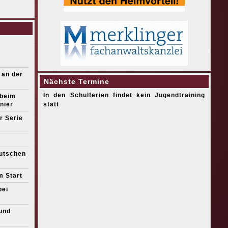
 an der
Nächste Termine
In den Schulferien findet kein Jugendtraining
 beim
nier
statt
r Serie
eutschen
m Start
bei
und