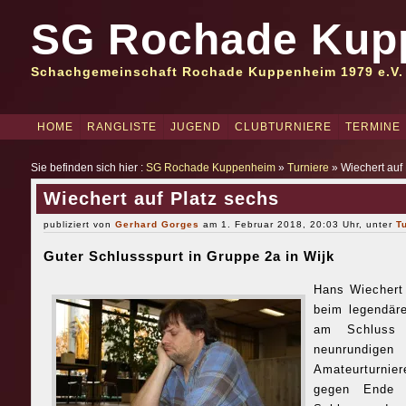
SG Rochade Kup
Schachgemeinschaft Rochade Kuppenheim 1979 e.V.
HOME
RANGLISTE
JUGEND
CLUBTURNIERE
TERMINE
Sie befinden sich hier :
SG Rochade Kuppenheim
»
Turniere
» Wiechert auf 
Wiechert auf Platz sechs
publiziert von
Gerhard Gorges
am 1. Februar 2018, 20:03 Uhr, unter
T
Guter Schlussspurt in Gruppe 2a in Wijk
Hans Wiechert
beim legendär
am Schluss 
neunrundige
Amateurturnie
gegen Ende 