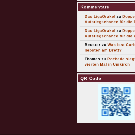
Kommentare
Das LigaOrakel
zu
Doppe
Aufstiegschance für die
Das LigaOrakel
zu
Doppe
Aufstiegschance für die
Beuster
zu
Was isst Car
liebsten am Brett?
Thomas
zu
Rochade sieg
vierten Mal in Umkirch
QR-Code