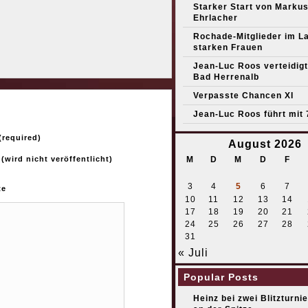
Starker Start von Marku
Ehrlacher
Rochade-Mitglieder im L
starken Frauen
Jean-Luc Roos verteidigt 
Bad Herrenalb
Verpasste Chancen XI
Jean-Luc Roos führt mit 
required)
August 2026
M
D
M
D
F
 (wird nicht veröffentlicht)
3
4
5
6
7
te
10
11
12
13
14
17
18
19
20
21
24
25
26
27
28
31
« Juli
Popular Posts
Heinz bei zwei Blitzturni