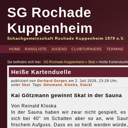
SG Rochade
Kuppenheim
Schachgemeinschaft Rochade Kuppenheim 1979 e.V.
HOME
RANGLISTE
JUGEND
CLUBTURNIERE
TERMINE
Sie befinden sich hier :
SG Rochade Kuppenheim
»
Skat
» Heiße Kartenduell
Heiße Kartenduelle
publiziert von
Gerhard Gorges
am 2. Juli 2026, 23:29 Uhr,
unter
Skat
Tags:
Götzmann
,
Kloska
,
Stückl
Kai Götzmann gewinnt Skat in der Sauna
Von Reinald Kloska
In der Sauna haben wir zwar nicht gespielt, es 
sich bei 40° im Schatten aber so an, wie Sau
frischem Aufguss. Dass es so heiß werden würde,