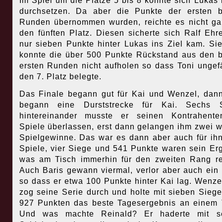
Im Spiel um die Plätze 5 bis 8 konnte sich Lukas
durchsetzen. Da aber die Punkte der ersten 
Runden übernommen wurden, reichte es nicht ga
den fünften Platz. Diesen sicherte sich Ralf Ehre
nur sieben Punkte hinter Lukas ins Ziel kam. Sie
konnte die über 500 Punkte Rückstand aus den 
ersten Runden nicht aufholen so dass Toni ungef
den 7. Platz belegte.
Das Finale begann gut für Kai und Wenzel, dan
begann eine Durststrecke für Kai. Sechs S
hintereinander musste er seinen Kontrahente
Spiele überlassen, erst dann gelangen ihm zwei w
Spielgewinne. Das war es dann aber auch für ihn
Spiele, vier Siege und 541 Punkte waren sein Er
was am Tisch immerhin für den zweiten Rang re
Auch Baris gewann viermal, verlor aber auch ein 
so dass er etwa 100 Punkte hinter Kai lag. Wenze
zog seine Serie durch und holte mit sieben Sieg
927 Punkten das beste Tagesergebnis an einem 
Und was machte Reinald? Er haderte mit s