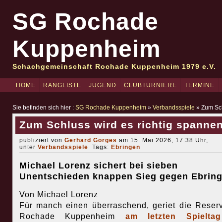
SG Rochade
Kuppenheim
Schachgemeinschaft Rochade Kuppenheim 1979 e.V.
HOME
RANGLISTE
JUGEND
CLUBTURNIERE
TERMINE
Sie befinden sich hier :
SG Rochade Kuppenheim
»
Verbandsspiele
» Zum Sch
Zum Schluss wird es richtig spanne
publiziert von
Gerhard Gorges
am 15. Mai 2026, 17:38 Uhr,
unter
Verbandsspiele
Tags:
Ebringen
Michael Lorenz sichert bei sieben
Unentschieden knappen Sieg gegen Ebrin
Von Michael Lorenz
Für manch einen überraschend, geriet die Reser
Rochade Kuppenheim
am letzten Spielta