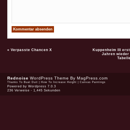
«
Verpasste Chancen X
Kuppenheim III erst
Jahren wieder 
Tabell
Rednoise
WordPress Theme
By MagPress.com
Thanks To
Buat Duit
|
How To Increase Height
|
Canvas Paintings
Powered by
Wordpress 7.0.3
236 Verweise - 1,445 Sekunden