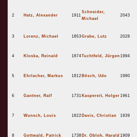
Schneider,
2
Hatz, Alexander
1911
2043
Michael
3
Lorenz, Michael
1853
Grabe, Lutz
2028
4
Kloska, Reinald
1874
Tuchtfeld, Jürgen
1994
5
Ehrlacher, Markus
1812
Bösch, Udo
1990
6
Gantner, Ralf
1731
Kaspereit, Holger
1961
7
Wunsch, Louis
1822
Davis, Christian
1939
8
Gottwald, Patrick
1738
Dr. Obloh, Harald
1909