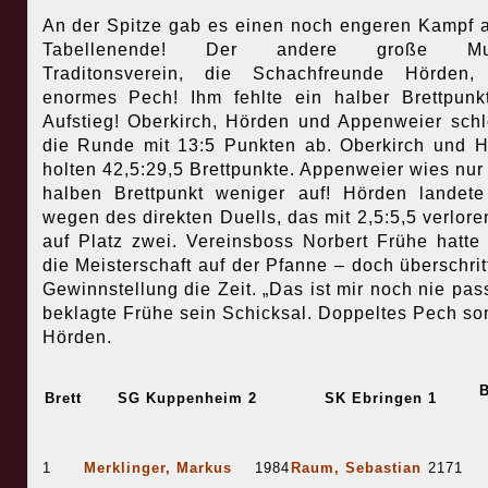
An der Spitze gab es einen noch engeren Kampf 
Tabellenende! Der andere große Murg
Traditonsverein, die Schachfreunde Hörden, 
enormes Pech! Ihm fehlte ein halber Brettpun
Aufstieg! Oberkirch, Hörden und Appenweier sch
die Runde mit 13:5 Punkten ab. Oberkirch und 
holten 42,5:29,5 Brettpunkte. Appenweier wies nur
halben Brettpunkt weniger auf! Hörden landet
wegen des direkten Duells, das mit 2,5:5,5 verlore
auf Platz zwei. Vereinsboss Norbert Frühe hatte
die Meisterschaft auf der Pfanne – doch überschritt
Gewinnstellung die Zeit. „Das ist mir noch nie passi
beklagte Frühe sein Schicksal. Doppeltes Pech som
Hörden.
B
Brett
SG Kuppenheim 2
SK Ebringen 1
1
Merklinger, Markus
1984
Raum, Sebastian
2171