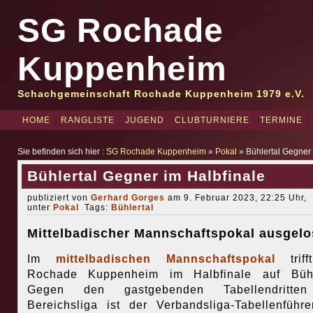
SG Rochade
Kuppenheim
Schachgemeinschaft Rochade Kuppenheim 1979 e.V.
HOME
RANGLISTE
JUGEND
CLUBTURNIERE
TERMINE
Sie befinden sich hier :
SG Rochade Kuppenheim
»
Pokal
» Bühlertal Gegner 
Bühlertal Gegner im Halbfinale
publiziert von
Gerhard Gorges
am 9. Februar 2023, 22:25 Uhr,
unter
Pokal
Tags:
Bühlertal
Mittelbadischer Mannschaftspokal ausgelo
Im
mittelbadischen Mannschaftspokal
triff
Rochade Kuppenheim im Halbfinale auf Bühle
Gegen den gastgebenden Tabellendritte
Bereichsliga ist der Verbandsliga-Tabellenführe