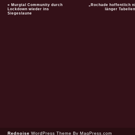
«
Murgtal Community durch
„Rochade hoffentlich n
Lockdown wieder ins
länger Tabelle
Siegeslaune
Rednoise
WordPress Theme
By MagPress.com