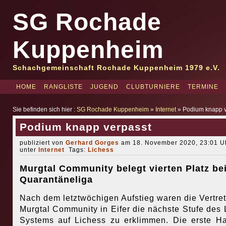
SG Rochade
Kuppenheim
Schachgemeinschaft Rochade Kuppenheim 1979 e.V.
HOME
RANGLISTE
JUGEND
CLUBTURNIERE
TERMINE
Sie befinden sich hier :
SG Rochade Kuppenheim
»
Internet
» Podium knapp v
Podium knapp verpasst
publiziert von
Gerhard Gorges
am 18. November 2020, 23:01 Uh
unter
Internet
Tags:
Lichess
Murgtal Community belegt vierten Platz be
Quarantäneliga
Nach dem letztwöchigen Aufstieg waren die Vertret
Murgtal Community in Eifer die nächste Stufe des 
Systems auf Lichess zu erklimmen. Die erste Ha