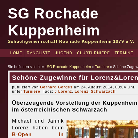
SG Rochade
Kuppenheim
Schachgemeinschaft Rochade Kuppenheim 1979 e.V.
HOME
RANGLISTE
JUGEND
CLUBTURNIERE
TERMINE
Sie befinden sich hier :
SG Rochade Kuppenheim
»
Turniere
» Schöne Zugewi
Schöne Zugewinne für Lorenz&Lore
publiziert von
Gerhard Gorges
am 24. August 2014, 00:04 Uhr,
unter
Turniere
Tags:
J Lorenz
,
Lorenz
,
Schwarzach
Überzeugende Vorstellung der Kuppenhei
im österreichischen Schwarzach
Michael und Jannik
Lorenz haben beim
B-Open in