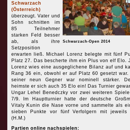
Schwarzach
(Österreich)
überzeugt. Vater und
Sohn schnitten im
85 Teilnehmer
starken Feld besser
ab, als ihre
Schwarzach-Open 2014
Setzposition
erwarten ließ. Michael Lorenz belegte mit fünf P
Platz 27. Das bescherte ihm ein Plus von elf Elo. 
Lorenz wies eine ausgeglichene Bilanz auf und k
Rang 36 ein, obwohl er auf Platz 60 gesetzt war.
seiner neun Gegner war nominell stärker. De
heimste er sich auch 35 Elo ein! Das Turnier gewa
Ungar Lehel Benedczky vor zwei weiteren Spiele
7/9. Im Hauptturnier hatte der deutsche Großm
Vitaly Kunin die Nase vorne und sammelte als ei
sieben Punkte vor fünf Verfolgern mit jeweils 
(H.M.)
Partien online nachspielen: