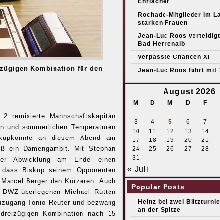
Ehrlacher
Rochade-Mitglieder im L
starken Frauen
Jean-Luc Roos verteidigt 
Bad Herrenalb
Verpasste Chancen XI
izügigen Kombination für den
Jean-Luc Roos führt mit 
August 2026
M
D
M
D
F
 2 remisierte Mannschaftskapitän
3
4
5
6
7
ßen und sommerlichen Temperaturen
10
11
12
13
14
iskupkonnte an diesem Abend am
17
18
19
20
21
eiß ein Damengambit. Mit Stephan
24
25
26
27
28
31
iner Abwicklung am Ende einen
« Juli
o dass Biskup seinem Opponenten
n Marcel Berger den Kürzeren. Auch
Popular Posts
h DWZ-überlegenen Michael Rütten
Heinz bei zwei Blitzturni
euzugang Tonio Reuter und bezwang
an der Spitze
 dreizügigen Kombination nach 15