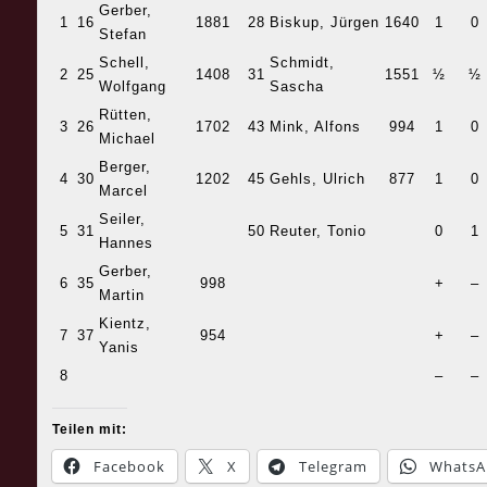
Gerber,
1
16
1881
28
Biskup, Jürgen
1640
1
0
Stefan
Schell,
Schmidt,
2
25
1408
31
1551
½
½
Wolfgang
Sascha
Rütten,
3
26
1702
43
Mink, Alfons
994
1
0
Michael
Berger,
4
30
1202
45
Gehls, Ulrich
877
1
0
Marcel
Seiler,
5
31
50
Reuter, Tonio
0
1
Hannes
Gerber,
6
35
998
+
–
Martin
Kientz,
7
37
954
+
–
Yanis
8
–
–
Teilen mit:
Facebook
X
Telegram
WhatsA