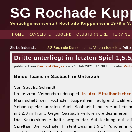
SG Rochade Kup
Schachgemeinschaft Rochade Kuppenheim 1979 e.V.
HOME
RANGLISTE
JUGEND
CLUBTURNIERE
TERMINE
Sie befinden sich hier :
SG Rochade Kuppenheim
»
Verbandsspiele
» Dritte 
Dritte unterliegt im letzten Spiel 1,5:5
publiziert von
Gerhard Gorges
am 23. Juli 2025, 14:39 Uhr, unter
Verb
Beide Teams in Sasbach in Unterzahl
Von Sascha Schmidt
Im letzten Verbandsrundenspiel
in der Mittelbadischen
Mannschaft der Rochade Kuppenheim aufgrund zahlreich
Schachspieler antreten. Auch Sasbach II musste auf einen
mit 2:0 in Front. Gegen Sasbach verloren die dezimierten Kn
Die Bezirksklasse hatte wegen der Aufstockung auf el
Spieltag. Die Rochade III steht zwar mit 5:17 Punkten in 