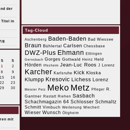
and der
Titel in
Tag-Cloud
Baden-Baden
Bad Wiessee
Aschenberg
7/8
Braun
Carlsen
Bühlertal
Chessbase
Ehmann
DWZ-Plus
Ettlingen
Gorges
Gottwald
Held
Heinz
Gernsbach
S
S
Jean-Luc Roos
Hörden
J Lorenz
Iffezheim
1
2
Karcher
Kick
8
9
Kloska
Karlsruhe
15
16
Kresovic
Klumpp
Lichess
Lorenz
22
23
Meko
Metz
29
30
R.
Pfleger
Meister Petz
Sasbach
Gantner
Riehen
Rastatt
Schachmagazin 64
Schlosser
Schmaltz
Schmitt
Vimbuch
Weitenung
Wiechert
Wieser
Wunsch
Ötigheim
eren mit