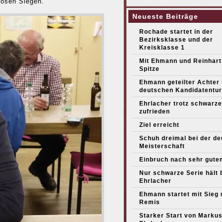
losen Siegen.
Neueste Beiträge
Rochade startet in der
Bezirksklasse und der
Kreisklasse 1
Mit Ehmann und Reinhart
Spitze
Ehmann geteilter Achter
deutschen Kandidatentur
Ehrlacher trotz schwarze
zufrieden
Ziel erreicht
Schuh dreimal bei der d
Meisterschaft
Einbruch nach sehr gute
Nur schwarze Serie hält 
Ehrlacher
Ehmann startet mit Sieg 
Remis
Starker Start von Marku