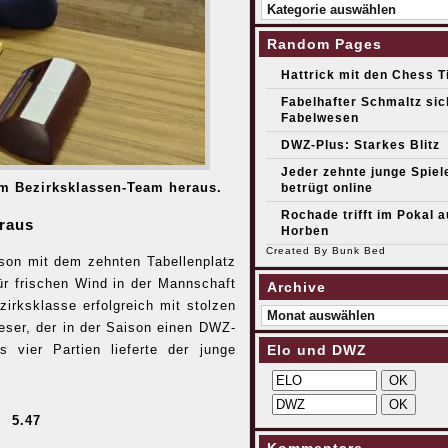
Kategorien
Random Pages
Hattrick mit den Chess T
Fabelhafter Schmaltz sic
Fabelwesen
DWZ-Plus: Starkes Blitz
Jeder zehnte junge Spiel
im Bezirksklassen-Team heraus.
betrügt online
Rochade trifft im Pokal a
eraus
Horben
Created By
Bunk Bed
ison mit dem zehnten Tabellenplatz
ür frischen Wind in der Mannschaft
Archive
zirksklasse erfolgreich mit stolzen
Archive
eser, der in der Saison einen DWZ-
Elo und DWZ
vier Partien lieferte der junge
5.47