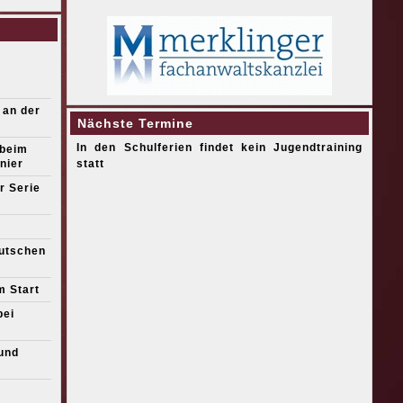
 an der
Nächste Termine
In den Schulferien findet kein Jugendtraining
 beim
nier
statt
r Serie
eutschen
m Start
bei
und
s