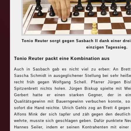
Tonio Reuter sorgt gegen Sasbach II dank einer dre
einzigen Tagessieg.
Tonio Reuter packt eine Kombination aus
Auch in Sasbach gab es nicht viel zu erben: An Brett
Sascha Schmidt in ausgeglichener Stellung bei sehr hei
recht früh gegen Wolfgang Schell. Pfarrer Jürgen B
Spitzenbrett nichts holen. Jürgen Biskup spielte mit W
Gerbert hatte er einen starken Gegner, der in e
Qualitätsgewinn mit Bauerngewinn verbuchen konnte, s
sofort die Hand reichte. Ulrich Gehls zog an Brett 4 gege
Alfons Mink der sich tapfer und zäh gegen den deutlic
wehrte, musste sich geschlagen geben. Dafür punktete N
Hannes Seiler, indem er seinen Kontrahenten mit einer