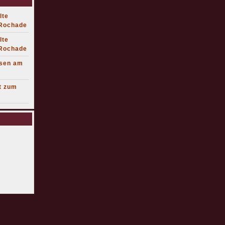
lte
 Rochade
lte
 Rochade
lsen am
t zum