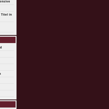
fensive
Titel in
d
n