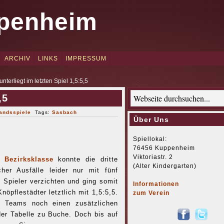
penheim
ARCHIV
LINKS
IMPRESSUM
unterliegt im letzten Spiel 1,5:5,5
,5
andsspiele
Tags:
Sasbach
Über Uns
Spiellokal:
76456 Kuppenheim
Viktoriastr. 2
 Bezirksklasse
konnte die dritte
(Alter Kindergarten)
er Ausfälle leider nur mit fünf
 Spieler verzichten und ging somit
Informationen
öpflestädter letztlich mit 1,5:5,5.
zum Verein
f Teams noch einen zusätzlichen
der Tabelle zu Buche. Doch bis auf