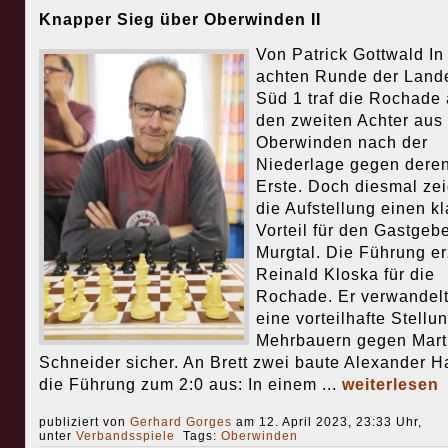
Knapper Sieg über Oberwinden II
Von Patrick Gottwald In
achten Runde der Land
Süd 1 traf die Rochade 
den zweiten Achter aus
Oberwinden nach der
Niederlage gegen dere
Erste. Doch diesmal zei
die Aufstellung einen k
Vorteil für den Gastgeb
Murgtal. Die Führung er
Reinald Kloska für die
Rochade. Er verwandel
eine vorteilhafte Stellun
Mehrbauern gegen Mart
Schneider sicher. An Brett zwei baute Alexander H
die Führung zum 2:0 aus: In einem ...
weiterlesen
publiziert von
Gerhard Gorges
am 12. April 2023, 23:33 Uhr,
unter
Verbandsspiele
Tags:
Oberwinden