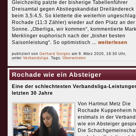
Gleichzeitig patzte der bisherige Tabellenführer
Dreisamtal gegen Abstiegskandidat Dreiländereck 
beim 3,5:4,5. So kletterte die weiterhin ungeschla
Rochade (11:3 Zähler) wieder auf den Platz an der
Sonne. „Oberliga, wir kommen“, kommentierte Mar
Merklinger euphorisch nach der „bisher besten
Saisonleistung“. So optimistisch ...
weiterlesen
publiziert von
Gerhard Gorges
am 9. März 2020, 18:30 Uhr,
unter
Verbandsliga
Tags:
Oberwinden
Rochade wie ein Absteiger
Eine der schlechtesten Verbandsliga-Leistunge
letzten 30 Jahre
Von Hartmut Metz Die
Rochade Kuppenheim h
erstmals in der Verband
wie ein Absteiger gespie
Die Schachgemeinschaf