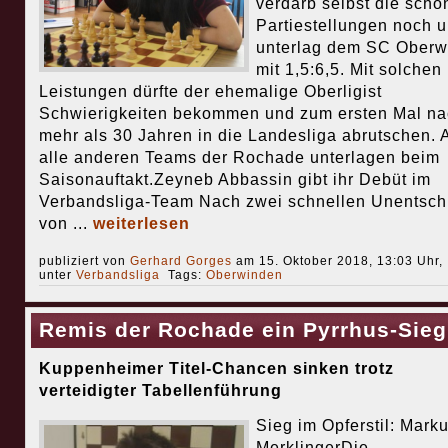
verdarb selbst die schö
Partiestellungen noch 
unterlag dem SC Oberw
mit 1,5:6,5. Mit solchen
Leistungen dürfte der ehemalige Oberligist
Schwierigkeiten bekommen und zum ersten Mal na
mehr als 30 Jahren in die Landesliga abrutschen. 
alle anderen Teams der Rochade unterlagen beim
Saisonauftakt.Zeyneb Abbassin gibt ihr Debüt im
Verbandsliga-Team Nach zwei schnellen Unentsch
von ...
weiterlesen
publiziert von
Gerhard Gorges
am 15. Oktober 2018, 13:03 Uhr,
unter
Verbandsliga
Tags:
Oberwinden
Remis der Rochade ein Pyrrhus-Sieg
Kuppenheimer Titel-Chancen sinken trotz
verteidigter Tabellenführung
Sieg im Opferstil: Mark
MerklingerDie