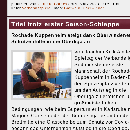
publiziert von
Gerhard Gorges
am 9. März 2023, 00:51 Uhr,
unter
Verbandsspiele
Tags:
Gottwald
,
Oberwinden
Titel trotz erster Saison-Schlappe
Rochade Kuppenheim steigt dank Oberwindene
Schützenhilfe in die Oberliga auf
Von Joachim Kick Am le
Spieltag der Verbandsli
Süd musste die erste
Mannschaft der Rochad
Kuppenheim in Baden-
den Spitzenplatz vertei
um den Aufstieg in die
Oberliga zu erreichen. 
großmeisterlichen
Bedingungen, wie beim Superturnier in Karlsruhe m
Magnus Carlsen oder der Bundesliga befand in de
Brettmitte eine Glasscheibe zum Schutz vor Covid-
begann das Unternehmen Aufstieg in die Oberliga.