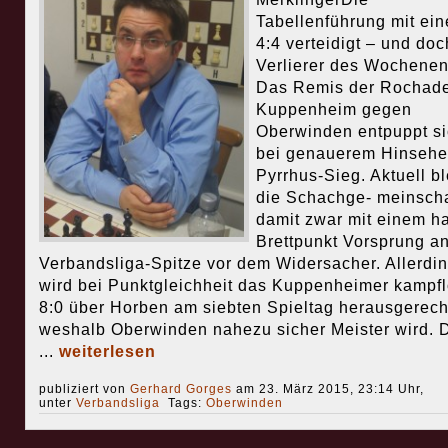
Tabellenführung mit ei
4:4 verteidigt – und doc
Verlierer des Wochenen
Das Remis der Rochad
Kuppenheim gegen
Oberwinden entpuppt si
bei genauerem Hinsehe
Pyrrhus-Sieg. Aktuell bl
die Schachge- meinscha
damit zwar mit einem h
Brettpunkt Vorsprung an
Verbandsliga-Spitze vor dem Widersacher. Allerdi
wird bei Punktgleichheit das Kuppenheimer kampf
8:0 über Horben am siebten Spieltag herausgerech
weshalb Oberwinden nahezu sicher Meister wird. 
...
weiterlesen
publiziert von
Gerhard Gorges
am 23. März 2015, 23:14 Uhr,
unter
Verbandsliga
Tags:
Oberwinden