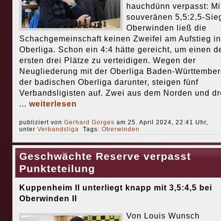
hauchdünn verpasst: Mi
souveränen 5,5:2,5-Sieg
Oberwinden ließ die
Schachgemeinschaft keinen Zweifel am Aufstieg in
Oberliga. Schon ein 4:4 hätte gereicht, um einen d
ersten drei Plätze zu verteidigen. Wegen der
Neugliederung mit der Oberliga Baden-Württember
der badischen Oberliga darunter, steigen fünf
Verbandsligisten auf. Zwei aus dem Norden und dr
...
weiterlesen
publiziert von
Gerhard Gorges
am 25. April 2024, 22:41 Uhr,
unter
Verbandsliga
Tags:
Oberwinden
Geschwächte Reserve verpasst
Punkteteilung
Kuppenheim II unterliegt knapp mit 3,5:4,5 bei
Oberwinden II
Von Louis Wunsch