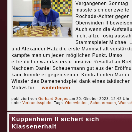
Vergangenen Sonntag
musste sich der zweite
Rochade-Achter gegen
Oberwinden II beweisen
Auch wenn die Aufstell
nicht allzu rosig aussah
Stammspieler Michael 
und Alexander Hatz die erste Mannschaft verstärkt
kämpfte man um jeden möglichen Punkt. Umso
erfreulicher war das erste positive Resultat an Bret
Nachdem Daniel Scheuermann gut aus der Eröffn
kam, konnte er gegen seinen Kontrahenten Martin
Wissler das Damenendspiel dank eines taktischen
Motivs für ...
weiterlesen
publiziert von
Gerhard Gorges
am 20. Oktober 2023, 12:42 Uhr,
unter
Verbandsspiele
Tags:
Oberwinden
,
Scheuermann
,
Wunsc
Kuppenheim II sichert sich
Klassenerhalt