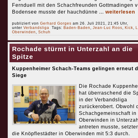
Fernduell mit den Schachfreunden Gottmadingen 
Bodensee musste der hauchdünne ...
weiterlesen
publiziert von
Gerhard Gorges
am 26. Juli 2021, 21:45 Uhr,
unter
Verbandsliga
Tags:
Baden-Baden
,
Jean-Luc Roos
,
Kick
,
L
Oberwinden
,
Schuh
Rochade stürmt in Unterzahl an die
Spitze
Kuppenheimer Schach-Teams gelingen erneut d
Siege
Die Rochade Kuppenhe
hat überraschend die S
in der Verbandsliga
zurückerobert. Obwohl 
Schachgemeinschaft in
Oberwinden in Unterzah
antreten musste, setzte
die Knöpflestädter in Oberwinden mit 5:3 durch.