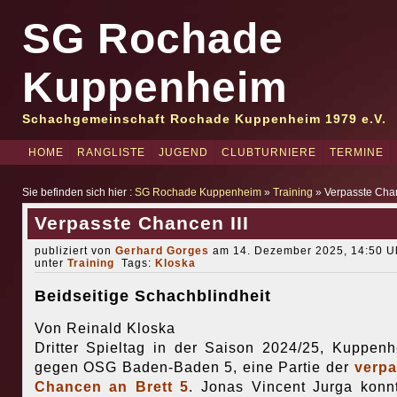
SG Rochade
Kuppenheim
Schachgemeinschaft Rochade Kuppenheim 1979 e.V.
HOME
RANGLISTE
JUGEND
CLUBTURNIERE
TERMINE
Sie befinden sich hier :
SG Rochade Kuppenheim
»
Training
» Verpasste Chan
Verpasste Chancen III
publiziert von
Gerhard Gorges
am 14. Dezember 2025, 14:50 Uh
unter
Training
Tags:
Kloska
Beidseitige Schachblindheit
Von Reinald Kloska
Dritter Spieltag in der Saison 2024/25, Kuppen
gegen OSG Baden-Baden 5, eine Partie der
verpa
Chancen an Brett 5
. Jonas Vincent Jurga konn